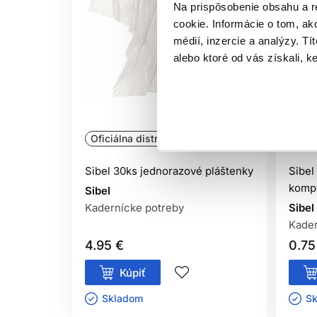
Na prispôsobenie obsahu a r
cookie. Informácie o tom, ak
médií, inzercie a analýzy. Tí
alebo ktoré od vás získali, ke
Oficiálna distribúcia
Ofic
Sibel 30ks jednorazové pláštenky
Sibel
kompo
Sibel
Kadernícke potreby
Sibel
Kader
4.95 €
0.75
Kúpiť
Skladom ㅤ
Sk