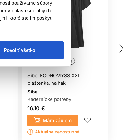
vnosti používame súbory
om v oblasti sociálnych
mi, ktoré ste im poskytli
Povoliť všetko
Oficiálna distribúcia
Oficiálna
Sibel ECONOMYSS XXL
Pláštenk
pláštenka, na hák
patent
Sibel
Sibel
Kadernícke potreby
Kaderníck
16.10 €
15.40 €
Mám záujem
Kúp
Aktuálne nedostupné
Sklado