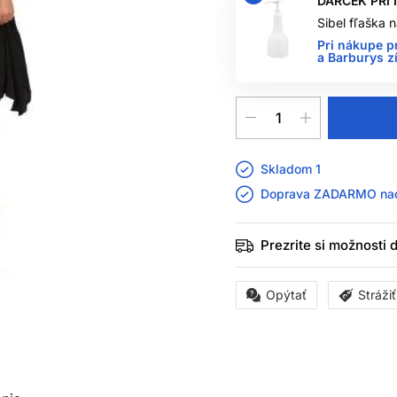
DARČEK PRI
Sibel fľaška
Pri nákupe p
a Barburys z
Skladom 1
Doprava ZADARMO n
Prezrite si možnosti
Opýtať
Stráži