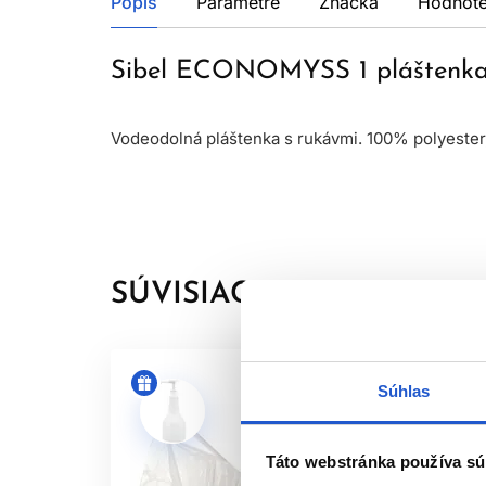
Popis
Parametre
Značka
Hodnote
Sibel ECONOMYSS 1 pláštenka n
Vodeodolná pláštenka s rukávmi. 100% polyester,
SÚVISIACE PRODUKTY
Súhlas
Táto webstránka používa sú