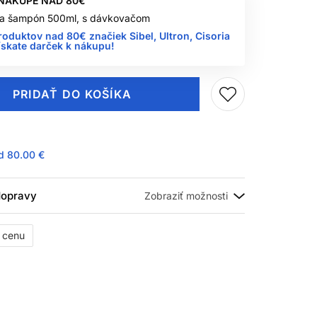
 NÁKUPE NAD 80€
 na šampón 500ml, s dávkovačom
roduktov nad 80€ značiek Sibel, Ultron, Cisoria
ískate darček k nákupu!
PRIDAŤ DO KOŠÍKA
ad
80.00 €
 dopravy
ť cenu