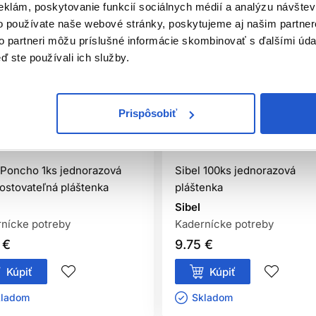
eklám, poskytovanie funkcií sociálnych médií a analýzu návšte
o používate naše webové stránky, poskytujeme aj našim partner
to partneri môžu príslušné informácie skombinovať s ďalšími údaj
ď ste používali ich služby.
Prispôsobiť
iálna distribúcia
Oficiálna distribúcia
 Poncho 1ks jednorazová
Sibel 100ks jednorazová
stovateľná pláštenka
pláštenka
Sibel
nícke potreby
Kadernícke potreby
 €
9.75 €
Kúpiť
Kúpiť
ladom ㅤ
Skladom ㅤ