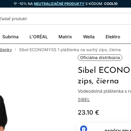
💜 -10% NA
NEUTRALIZAČNÉ PRODUKTY
S KÓDOM:
COOL10
Subrina
L'ORÉAL
Matrix
Wella
Elektro
štenky
Sibel ECONOMYSS 1 pláštenka na suchý zips, čierna
Oficiálna distribúcia
Sibel ECONOM
zips, čierna
Vodeodolná pláštenka s r
SIBEL
23.10 €