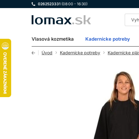
0262523331
(08:00 - 16:30)
LOMAX
Vlasová kozmetika
Kadernícke potreby
Úvod
Kadernícke potreby
Kadernícke plá