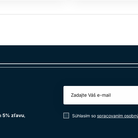
na
5% zľavu
,
Súhlasím so
spracovaním osobn