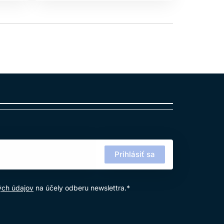
Prihlásiť sa
ých údajov
na účely odberu newslettra.*