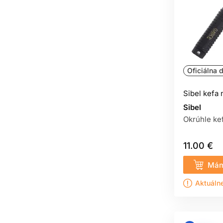
Oficiálna d
Sibel kefa 
Sibel
Okrúhle kef
11.00 €
Mám
Aktuáln