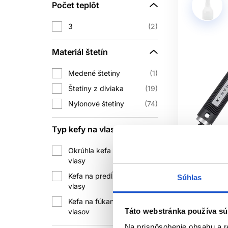
Počet teplôt
3
2
Materiál štetín
Medené štetiny
1
Štetiny z diviaka
19
Nylonové štetiny
74
Typ kefy na vlasy
Oficiálna d
Okrúhla kefa na
100
vlasy
Sibel CERA
na vlasy 
Kefa na predĺžené
Súhlas
8
vlasy
Sibel
Kefa na fúkanie
Okrúhle kef
88
Táto webstránka používa sú
vlasov
17.80 €
Na prispôsobenie obsahu a r