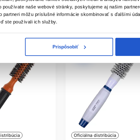
ť
Mám záujem
o používate naše webové stránky, poskytujeme aj našim partner
to partneri môžu príslušné informácie skombinovať s ďalšími údaj
ㅤ
Aktuálne nedostupné
ď ste používali ich služby.
Prispôsobiť
istribúcia
Oficiálna distribúcia