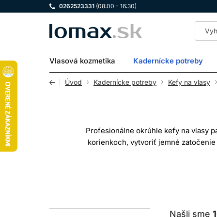
0262523331
(08:00 - 16:30)
LOMAX
Vlasová kozmetika
Kadernícke potreby
Úvod
Kadernícke potreby
Kefy na vlasy
Profesionálne okrúhle kefy na vlasy p
korienkoch, vytvoriť jemné zatočenie
okrúhla kefa na vlasy dokáže zmeniť
pomôcku, ktorá by vlasy „opr
Pri výbere je dôležité zohľadniť dĺžk
výraznejšie tvarovanie, zatiaľ čo väčš
vlasoch je vhodné pracovať s
Našli sme