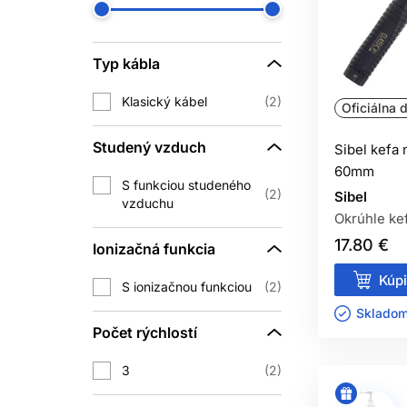
JE OK
Áno, ale pri jemných vlasoch je dôleži
čast
Typ kábla
MÔŽEM P
Klasický kábel
2
Oficiálna d
Najlepšie je používať ju na vlhké, n
Studený vzduch
Sibel kefa 
60mm
S funkciou studeného
POMÔŽE OKR
2
Sibel
vzduchu
Okrúhle kef
Áno, okrúhla kefa na vlasy je veľmi
17.80 €
vlasy 
Ionizačná funkcia
Kúpi
S ionizačnou funkciou
2
Skladom 
Samotná kefa vlasy nepoškodzuje aut
Počet rýchlostí
dlhé prehrievanie jedného pram
3
2