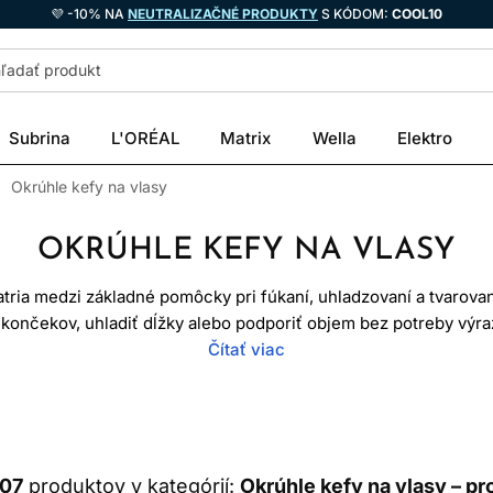
💜 -10% NA
NEUTRALIZAČNÉ PRODUKTY
S KÓDOM:
COOL10
Subrina
L'ORÉAL
Matrix
Wella
Elektro
Okrúhle kefy na vlasy
OKRÚHLE KEFY NA VLASY
atria medzi základné pomôcky pri fúkaní, uhladzovaní a tvarova
 končekov, uhladiť dĺžky alebo podporiť objem bez potreby výr
 výsledok fúkania najmä tým, že vlasom poskytne oporu, napäti
Čítať viac
avovala“ – jej úlohou je uľahčiť styling a pomôcť vytvoriť poža
u vlasov, požadovaný efekt aj typ vlasového vlákna. Menší priem
ia okrúhla kefa sa hodí na dlhšie vlasy, objem a hladký, vzdušný
 nižšou teplotou a menším ťahom, aby sa zbytočne nezvyšovalo
107
produktov v kategórií:
Okrúhle kefy na vlasy – p