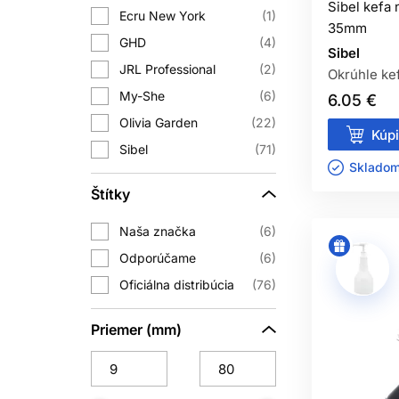
sa, či chcete prirodzenú textúru len u
Sibel kefa
Ecru New York
1
35mm
GHD
4
Sibel
PROFESIONÁLN
JRL Professional
2
Okrúhle kef
My-She
6
6.05 €
Kvalitná okrúhla kefa pomáha pri st
Olivia Garden
ochranu, najmä ak vlasy upravuj
22
Kúpi
presušovania. Preto je lepš
Sibel
71
Skladom 
V ponuke nájdete profesionálne kefy
Štítky
korienkoch, uhladené dĺžky, tvar
Naša značka
6
Odporúčame
6
Oficiálna distribúcia
76
AKÝ 
Priemer (mm)
Na krátke vlasy, ofinu a výraznejšie t