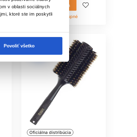
Mám záujem
om v oblasti sociálnych
mi, ktoré ste im poskytli
Aktuálne nedostupné
Povoliť všetko
Oficiálna distribúcia