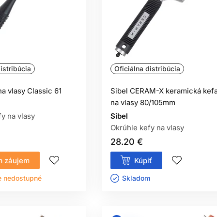
istribúcia
Oficiálna distribúcia
na vlasy Classic 61
Sibel CERAM-X keramická kef
na vlasy 80/105mm
y na vlasy
Sibel
Okrúhle kefy na vlasy
28.20 €
 záujem
Kúpiť
e nedostupné
Skladom ㅤ