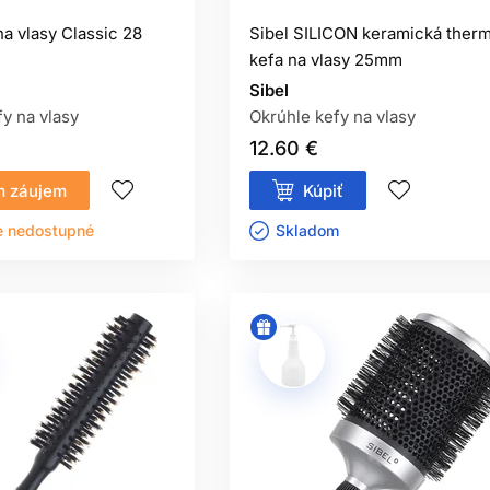
na vlasy Classic 28
Sibel SILICON keramická ther
kefa na vlasy 25mm
Sibel
y na vlasy
Okrúhle kefy na vlasy
12.60 €
 záujem
Kúpiť
e nedostupné
Skladom ㅤ