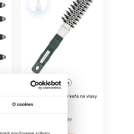
Oficiálna distribúcia
Sibel CERAMICPRO kefa na vlasy
25mm
O cookies
Sibel
Okrúhle kefy na vlasy
8.95 €
vnosti používame súbory