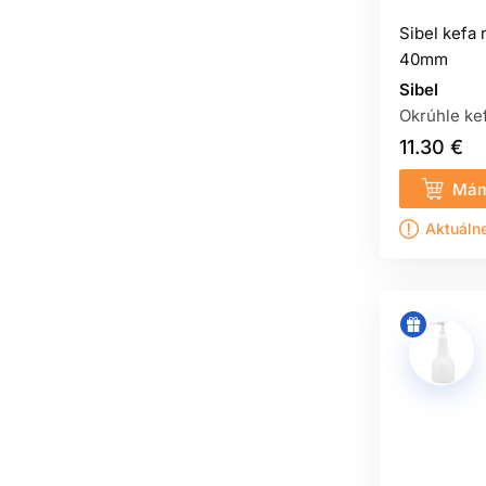
Sibel kefa 
40mm
Sibel
Okrúhle kef
11.30 €
Mám
Aktuáln