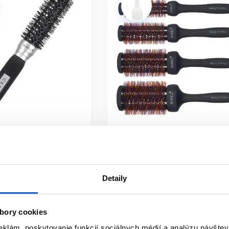
istribúcia
Oficiálna distribúcia
M-X keramická kefa
Sibel set 4ks kefy Multipro
25/40mm
Detaily
Sibel
Okrúhle kefy na vlasy
y na vlasy
bory cookies
59.80 €
eklám, poskytovanie funkcií sociálnych médií a analýzu návšte