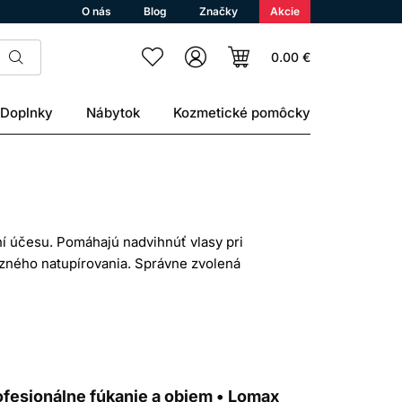
O nás
Blog
Značky
Akcie
0.00 €
Doplnky
Nábytok
Kozmetické pomôcky
ní účesu. Pomáhajú nadvihnúť vlasy pri
azného natupírovania. Správne zvolená
e a smer počas sušenia. Nejde však o
dovaný tvar čo najšetrnejšie.
er je vhodný na kratšie vlasy, ofinu a
 výsledok. Pri jemných alebo oslabených
 mechanické namáhanie vlasov.
rofesionálne fúkanie a objem • Lomax