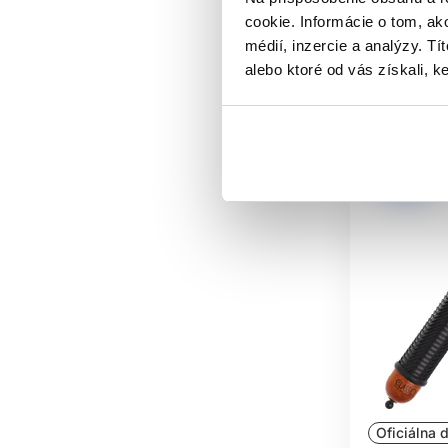
Kúpi
cookie. Informácie o tom, ak
médií, inzercie a analýzy. Tí
Skladom 
alebo ktoré od vás získali, ke
Oficiálna d