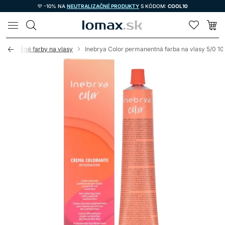
💜 -10% NA
NEUTRALIZAČNÉ PRODUKTY
S KÓDOM:
COOL10
LOMAX
rmanentné farby na vlasy
Inebrya Color permanentná farba na vlasy 5/0 1