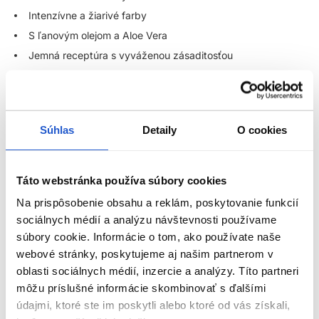
Intenzívne a žiarivé farby
S ľanovým olejom a Aloe Vera
Jemná receptúra s vyváženou zásaditosťou
Vysoká znášanlivosť aj na najcitlivejších pokožkách hlavy
Použitie:
Súhlas
Detaily
O cookies
Aplikujte farbu na neumyté suché vlasy spolu s vyvíjačom.
Pomer miešania:
Táto webstránka používa súbory cookies
Klasická farba: 1 : 1.5
Na prispôsobenie obsahu a reklám, poskytovanie funkcií
Superlight: 1 : 2
sociálnych médií a analýzu návštevnosti používame
Toner, booster, korektory, neutral: 1 : 2
súbory cookie. Informácie o tom, ako používate naše
Čas pôsobenia závisí od farbiacej služby a požadovaného
webové stránky, poskytujeme aj našim partnerom v
výsledku
oblasti sociálnych médií, inzercie a analýzy. Títo partneri
môžu príslušné informácie skombinovať s ďalšími
---
ZOBRAZIŤ VIAC
údajmi, ktoré ste im poskytli alebo ktoré od vás získali,