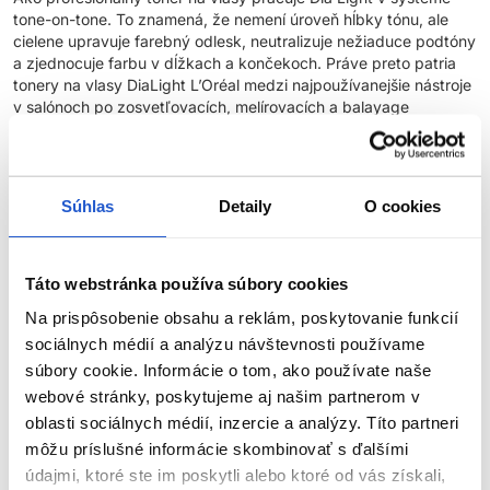
tone-on-tone. To znamená, že nemení úroveň hĺbky tónu, ale
cielene upravuje farebný odlesk, neutralizuje nežiaduce podtóny
a zjednocuje farbu v dĺžkach a končekoch. Práve preto patria
tonery na vlasy DiaLight L’Oréal medzi najpoužívanejšie nástroje
v salónoch po zosvetľovacích, melírovacích a balayage
službách.
Profesionálne tónovanie vlasov s dôrazom na kvalitu vlasu
Súhlas
Detaily
O cookies
DiaLight L’Oréal Professionnel je demi-permanentná tónovacia
farba na vlasy bez amoniaku, vyvinutá pre prácu s citlivejšími,
farbenými alebo zosvetlenými vlasmi. Vďaka kyslej technológii
Táto webstránka používa súbory cookies
rešpektuje prirodzené pH vlasového vlákna, uhladzuje jeho
povrch a výrazne zlepšuje optickú kvalitu vlasov. Výsledkom je
Na prispôsobenie obsahu a reklám, poskytovanie funkcií
čistý, rovnomerný tón a intenzívny profesionálny lesk bez pocitu
sociálnych médií a analýzu návštevnosti používame
zaťaženia.
súbory cookie. Informácie o tom, ako používate naše
webové stránky, poskytujeme aj našim partnerom v
Táto farba na vlasy L’Oréal je ideálna:
oblasti sociálnych médií, inzercie a analýzy. Títo partneri
môžu príslušné informácie skombinovať s ďalšími
Na neutralizáciu nežiaducich žltých, oranžových alebo
ZOBRAZIŤ VIAC
teplých odleskov vo vlasoch
údajmi, ktoré ste im poskytli alebo ktoré od vás získali,