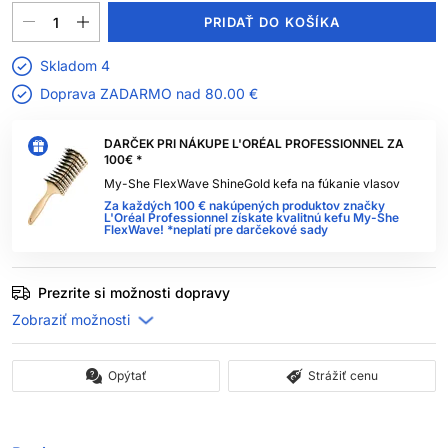
PRIDAŤ DO KOŠÍKA
Skladom 4
Doprava ZADARMO nad
80.00 €
DARČEK PRI NÁKUPE L'ORÉAL PROFESSIONNEL ZA
100€ *
My-She FlexWave ShineGold kefa na fúkanie vlasov
Za každých 100 € nakúpených produktov značky
L'Oréal Professionnel získate kvalitnú kefu My-She
FlexWave! *neplatí pre darčekové sady
Prezrite si možnosti dopravy
Opýtať
Strážiť cenu