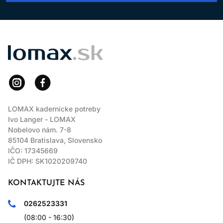
Ak hľadáte tónovaciu farbu na vlasy, ktorá spája technologickú
presnosť, vysoký vizuálny štandard a renomé značky L’Oréal,
DiaLight L’Oréal 60 ml je nevyhnutným nástrojom
profesionálneho farbenia.
LOMAX
LOMAX kadernícke potreby
Ivo Langer - LOMAX
Nobelovo nám. 7-8
85104 Bratislava, Slovensko
IČO: 17345669
IČ DPH: SK1020209740
KONTAKTUJTE NÁS
0262523331
(08:00 - 16:30)