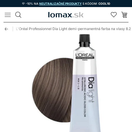
💜 -10% NA
NEUTRALIZAČNÉ PRODUKTY
S KÓDOM:
COOL10
LOMAX
vlasy
L'Oréal Professionnel Dia Light demi-permanentná farba na vlasy 8.2