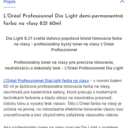
Popis
L'Oréal Professionnel Dia Light demi-permanentná
farba na vlasy 8.21 60ml
Dia Light 8.21 svetlá dúhovo popolavá blond tónovacia farba
na vlasy - profesionálny kyslý toner na vlasy L'Oréal
Professionnel
Profesionálny toner na vlasy pre precízne tónovanie,
neutralizáciu a dokonalý lesk - L’Oréal Professionnel Dia Light
L’Oréal Professionnel DiaLight farba na vlasy
- v novom balení
60 ml je špičková profesionálna tónovacia farba na vlasy,
navrhnutá pre kadernícke salóny, ktoré pracujú s modernými
technikami farbenia a kladú dôraz na maximálnu presnosť,
čistotu tónu a vysoký lesk vlasov. Táto L’Oréal farba na vlasy je
určená na jemné, no mimoriadne efektívne tónovanie vlasov bez
zosvetľovania a bez zbytočného zaťaženia vlasového vlákna.
Ako profesionálny toner na vlasy pracuje Dia Light v systéme