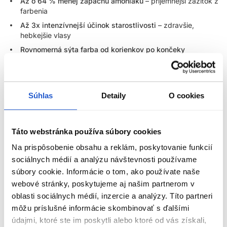
Až o 64 % menej zápachu amoniaku
– príjemnejší zážitok z
farbenia
Až 3x intenzívnejší účinok starostlivosti
– zdravšie,
hebkejšie vlasy
Rovnomerná sýta farba od korienkov po končeky
Až 100 % krytie bielych vlasov
– spoľahlivý výsledok aj pri
vysokom podiele šedín
Vegánske zloženie
– bez zložiek živočíšneho pôvodu
Súhlas
Detaily
O cookies
Krémová textúra
– jednoduchšie vytláčanie z tuby, ľahké
miešanie a presná aplikácia
Táto webstránka používa súbory cookies
Ikonická kvalita, teraz ešte lepšia -
Farby L'Oréal Majirel boli
navrhnuté tak, aby vyhovovali nárokom profesionálov aj
Na prispôsobenie obsahu a reklám, poskytovanie funkcií
najnáročnejších klientov. Vďaka inovatívnej technológii Odor
sociálnych médií a analýzu návštevnosti používame
Trapping Technology je zápach amoniaku pri aplikácii až o 64 %
súbory cookie. Informácie o tom, ako používate naše
menej výrazný, čo zaručuje pohodlnejší zážitok z farbenia v
webové stránky, poskytujeme aj našim partnerom v
salóne aj doma – bez kompromisov vo výkone.
oblasti sociálnych médií, inzercie a analýzy. Títo partneri
Výživa a ochrana a až 3x intenzívnejšia starostlivosť
môžu príslušné informácie skombinovať s ďalšími
ZOBRAZIŤ VIAC
- Vylepšené zloženie obsahuje nový komplex ošetrujúcich látok,
údajmi, ktoré ste im poskytli alebo ktoré od vás získali,