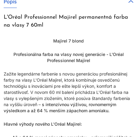
Popis
L'Oréal Professionnel Majirel permanentná farba
na vlasy 7 60ml
Majirel 7 blond
Profesionálna farba na vlasy novej generácie - L'Oréal
Professionnel Majirel
Zažite legendárne farbenie s novou generáciou profesionálnej
farby na vlasy L'Oréal Majirel, ktorá kombinuje osvedčenú
technológiu s inováciami pre ešte lepší výkon, komfort a
starostlivosť. V novom 60 ml balení prichádza L'Oréal farba na
vlasy s vylepšeným zložením, ktoré posúva štandardy farbenia
na vyššiu úroveň –
s intenzívnou výživou, rovnomerným
výsledkom a až 64 % menším zápachom amoniaku.
Hlavné výhody nového L'Oréal Majirel: