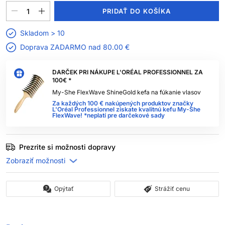
PRIDAŤ DO KOŠÍKA
Skladom > 10
Doprava ZADARMO nad
80.00 €
DARČEK PRI NÁKUPE L'ORÉAL PROFESSIONNEL ZA
100€ *
My-She FlexWave ShineGold kefa na fúkanie vlasov
Za každých 100 € nakúpených produktov značky
L'Oréal Professionnel získate kvalitnú kefu My-She
FlexWave! *neplatí pre darčekové sady
Prezrite si možnosti dopravy
Opýtať
Strážiť cenu