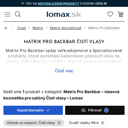
💜 -10% NA
NEUTRALIZAČNÉ PRODUKTY
S KÓDOM:
COOL10
LOMAX
Úvod
Matrix
Matrix starostlivosť
Matrix Pro Backbar
MATRIX PRO BACKBAR ČISTÍ VLASY
Matrix Pro Backbar spája veľkoobjemové a špecializované
produkty, ktoré pomáhajú kaderníkom pripraviť vlasy na
službu, dôkladne ich vyčistiť a doplniť cielenú starostlivosť
podľa ich aktuálneho stavu. V kategórii nájdete čistiaci
Čítať viac
šampón na vlasy, intenzívnu masku, sprej na lámavé vlasy aj
profesionálny prípravok na odstránenie farebných škvŕn z
pokožky. Nejde teda o jednu klasickú produktovú rutinu, ale
o praktický výber pomocníkov pre rôzne kroky kaderníckej
Našli sme
1
produkt v kategórií:
Matrix Pro Backbar – vlasová
práce.
kozmetika pre salóny Čistí vlasy • Lomax
Produkty Matrix Pro Backbar ocenia profesionálne salóny,
ktoré hľadajú účelné balenia a spoľahlivú starostlivosť na
Najobľúbenejšie
Filtrovať
1
každodenné použitie. Vybrané prípravky však môžu dávať
zmysel aj pri domácej rutine, ak presne zodpovedajú
Účinok vo vlasoch:
Čistí vlasy
Zrušiť všetky filtre
potrebám vlasov a používajú sa podľa návodu. Pri výbere sa