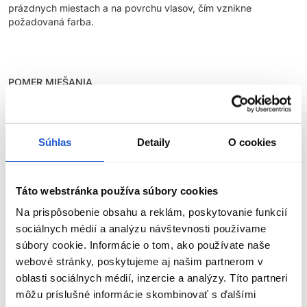
prázdnych miestach a na povrchu vlasov, čím vznikne
požadovaná farba.
POMER MIEŠANIA
✓
1 časť Contrast + 1,5 časť vyvíjač (Príklad: 20g Magenta +
30g vyvíjač)
Súhlas
Detaily
O cookies
ODPORÚČANÉ POUŽITIE VYVÍJAČOV
Táto webstránka používa súbory cookies
Na prispôsobenie obsahu a reklám, poskytovanie funkcií
•
1,9%
- na základ vlasov vo výške 8 - 9
sociálnych médií a analýzu návštevnosti používame
súbory cookie. Informácie o tom, ako používate naše
•
3%
- na základ vlasov vo výške 7 - 9
webové stránky, poskytujeme aj našim partnerom v
•
6%
- na základ vlasov vo výške 5 - 8
oblasti sociálnych médií, inzercie a analýzy. Títo partneri
ZOBRAZIŤ VIAC
môžu príslušné informácie skombinovať s ďalšími
•
9%
- na základ vlasov vo výške 4 - 7