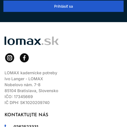
Výrobok je určený len na
profesionálne použitie v
Prihlásiť sa
kaderníckych salónoch
.
Po aplikácii vlasy dôkladne opláchnite.
Dodržiavanie uvedených pokynov pomáha minimalizovať riziko
alergických reakcií a zabezpečuje bezpečné používanie
LOMAX
výrobku.
LOMAX kadernícke potreby
Ivo Langer - LOMAX
Nobelovo nám. 7-8
85104 Bratislava, Slovensko
IČO: 17345669
IČ DPH: SK1020209740
KONTAKTUJTE NÁS
0262523331