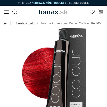
💜 -10% NA
NEUTRALIZAČNÉ PRODUKTY
S KÓDOM:
COOL10
LOMAX
na vlasy
Farebný melír
Subrina Professional Colour Contrast Red 60ml