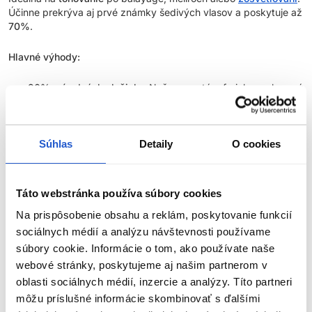
Účinne prekrýva aj prvé známky šedivých vlasov a poskytuje až
70%
.
Hlavné výhody:
90% prírodných zložiek
- Naše receptúry farieb na vlasy sú
vyvinuté s 90% prírodnými zložkami, čo odráža náš
záväzok k prirodzenejšiemu a ekologickejšiemu prístupu k
starostlivosti o vlasy
.
Súhlas
Detaily
O cookies
Zvýšený lesk
- 100% úspech v dosiahnutí lesku*, vďaka
čomu vlasy vyzerajú žiarivejšie a zdravšie.
Predĺžená trvácnosť
- O 20 % dlhšia trvácnosť farby v
Táto webstránka používa súbory cookies
porovnaní s farbou na vlasy bez AminoPlex**.
Na prispôsobenie obsahu a reklám, poskytovanie funkcií
Silnejšie vlasy
- Dokonalá kombinácia ingrediencií posilňuje
vlasy počas farbenia a znižuje výskyt rozštiepených
sociálnych médií a analýzu návštevnosti používame
končekov.
súbory cookie. Informácie o tom, ako používate naše
Technológia Liquid Crystal
- Tekuté kryštály, špeciálny
webové stránky, poskytujeme aj našim partnerom v
systém ukladania pigmentov, vďaka ktorému je farbiaca
oblasti sociálnych médií, inzercie a analýzy. Títo partneri
ZOBRAZIŤ VIAC
zmes stabilnejšia, intenzívnejšia a trvácnejšia.
môžu príslušné informácie skombinovať s ďalšími
Aroma Guard
- Technológia, ktorá znižuje ľudské vnímanie