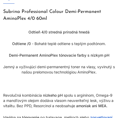
Subrina Professional Colour Demi-Permanent
AminoPlex 4/0 60ml
Odtieň 4/0 stredná prírodná hnedá
Odtiene /0
- Bohaté teplé odtiene s teplým podtónom.
Demi-Permanent AminoPlex tónovacie farby s nízkym pH
Jemný a vyživujúci demi-permanentný toner na vlasy, vyvinutý s
našou prelomovou technológiou AminoPlex.
Revolučná kombinácia
nízkeho pH
spolu s arginínom, Omega-9
a mandľovým olejom dodáva vlasom neuveriteľný lesk, výživu a
vitalitu. Bez PPD, Resorcinol a neobsahuje
amoniak ani MEA
.
Ideálna na
tónovanie
po balayage, melíroch alebo
zosvetlovaní
.