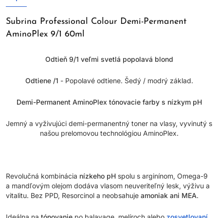
Subrina Professional Colour Demi-Permanent
AminoPlex 9/1 60ml
Odtieň 9/1 veľmi svetlá popolavá blond
Odtiene /1
- Popolavé odtiene. Šedý / modrý základ.
Demi-Permanent AminoPlex tónovacie farby s nízkym pH
Jemný a vyživujúci demi-permanentný toner na vlasy, vyvinutý s
našou prelomovou technológiou AminoPlex.
Revolučná kombinácia
nízkeho pH
spolu s arginínom, Omega-9
a mandľovým olejom dodáva vlasom neuveriteľný lesk, výživu a
vitalitu. Bez PPD, Resorcinol a neobsahuje
amoniak ani MEA
.
Ideálna na
tónovanie
po balayage, melíroch alebo
zosvetlovaní
.