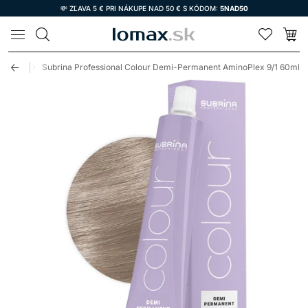
💸 ZĽAVA 5 € PRI NÁKUPE NAD 50 € S KÓDOM:
5NAD50
LOMAX
manent
Subrina Professional Colour Demi-Permanent AminoPlex 9/1 60ml