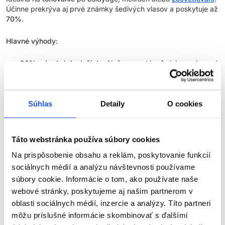
Účinne prekrýva aj prvé známky šedivých vlasov a poskytuje až
70%
.
Hlavné výhody:
90% prírodných zložiek
- Naše receptúry farieb na vlasy sú
vyvinuté s 90% prírodnými zložkami, čo odráža náš
záväzok k prirodzenejšiemu a ekologickejšiemu prístupu k
starostlivosti o vlasy
.
Súhlas
Detaily
O cookies
Zvýšený lesk
- 100% úspech v dosiahnutí lesku*, vďaka
čomu vlasy vyzerajú žiarivejšie a zdravšie.
Predĺžená trvácnosť
- O 20 % dlhšia trvácnosť farby v
Táto webstránka používa súbory cookies
porovnaní s farbou na vlasy bez AminoPlex**.
Na prispôsobenie obsahu a reklám, poskytovanie funkcií
Silnejšie vlasy
- Dokonalá kombinácia ingrediencií posilňuje
vlasy počas farbenia a znižuje výskyt rozštiepených
sociálnych médií a analýzu návštevnosti používame
končekov.
súbory cookie. Informácie o tom, ako používate naše
Technológia Liquid Crystal
- Tekuté kryštály, špeciálny
webové stránky, poskytujeme aj našim partnerom v
systém ukladania pigmentov, vďaka ktorému je farbiaca
oblasti sociálnych médií, inzercie a analýzy. Títo partneri
ZOBRAZIŤ VIAC
zmes stabilnejšia, intenzívnejšia a trvácnejšia.
môžu príslušné informácie skombinovať s ďalšími
Aroma Guard
- Technológia, ktorá znižuje ľudské vnímanie