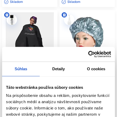
Skladom ㅤ
Skladom ㅤ
Súhlas
Detaily
O cookies
Oficiálna distribúcia
Táto webstránka používa súbory cookies
Framar pláštenka na farbenie
Čiapka na trvalú Alu-Cap super
144x134cm CAPE-COL
Thermo Cap
Na prispôsobenie obsahu a reklám, poskytovanie funkcií
Framar
Sibel
sociálnych médií a analýzu návštevnosti používame
Kadernícke potreby
Kadernícke potreby
súbory cookie. Informácie o tom, ako používate naše
26.60 €
7.70 €
webové stránky, poskytujeme aj našim partnerom v