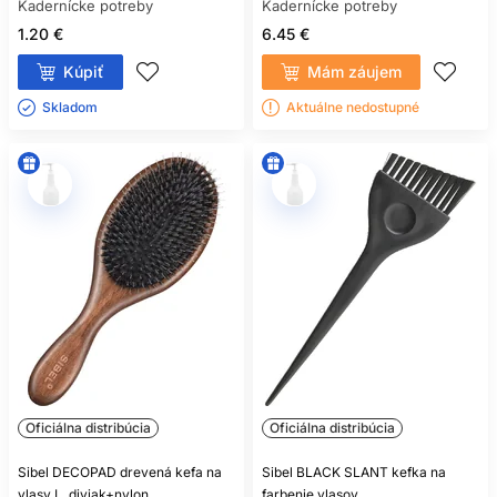
Kadernícke potreby
Kadernícke potreby
1.20 €
6.45 €
Kúpiť
Mám záujem
Skladom ㅤ
Aktuálne nedostupné
Oficiálna distribúcia
Oficiálna distribúcia
Sibel DECOPAD drevená kefa na
Sibel BLACK SLANT kefka na
vlasy L, diviak+nylon
farbenie vlasov