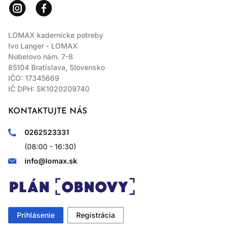
LOMAX kadernícke potreby
Ivo Langer - LOMAX
Nobelovo nám. 7-8
85104 Bratislava, Slovensko
IČO: 17345669
IČ DPH: SK1020209740
KONTAKTUJTE NÁS
0262523331
(08:00 - 16:30)
info@lomax.sk
Prihlásenie
Registrácia