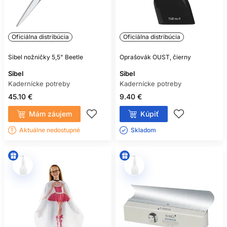
Oficiálna distribúcia
Oficiálna distribúcia
Sibel nožničky 5,5" Beetle
Oprašovák OUST, čierny
Sibel
Sibel
Kadernícke potreby
Kadernícke potreby
45.10 €
9.40 €
Mám záujem
Kúpiť
Aktuálne nedostupné
Skladom ㅤ