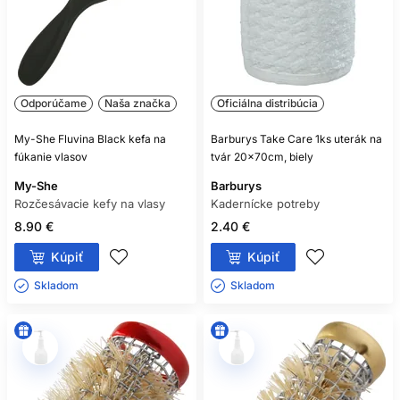
Odporúčame
Naša značka
Oficiálna distribúcia
My-She Fluvina Black kefa na
Barburys Take Care 1ks uterák na
fúkanie vlasov
tvár 20x70cm, biely
My-She
Barburys
Rozčesávacie kefy na vlasy
Kadernícke potreby
8.90 €
2.40 €
Kúpiť
Kúpiť
Skladom ㅤ
Skladom ㅤ