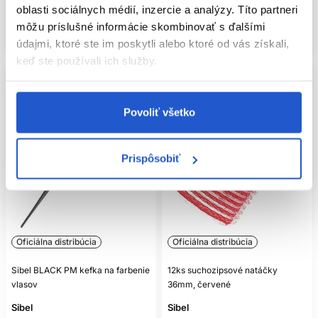
oblasti sociálnych médií, inzercie a analýzy. Títo partneri
Mám záujem
Mám záujem
môžu príslušné informácie skombinovať s ďalšími
Aktuálne nedostupné
Aktuálne nedostupné
údajmi, ktoré ste im poskytli alebo ktoré od vás získali,
keď ste používali ich služby.
Povoliť všetko
Prispôsobiť
Oficiálna distribúcia
Oficiálna distribúcia
Sibel BLACK PM kefka na farbenie
12ks suchozipsové natáčky
vlasov
36mm, červené
Sibel
Sibel