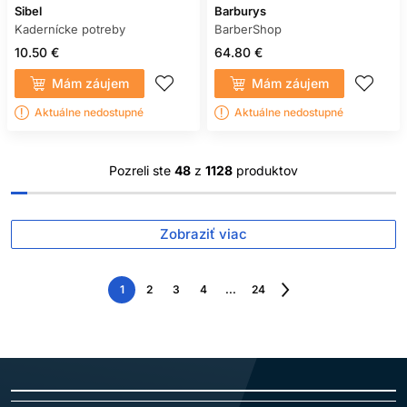
Sibel
Barburys
Kadernícke potreby
BarberShop
10.50 €
64.80 €
Mám záujem
Mám záujem
Aktuálne nedostupné
Aktuálne nedostupné
Pozreli ste
48
z
1128
produktov
Zobraziť viac
1
2
3
4
...
24
Nasledujúca
strana