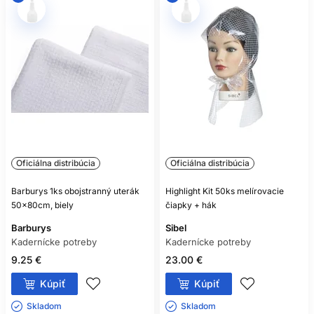
Oficiálna distribúcia
Oficiálna distribúcia
Barburys 1ks obojstranný uterák
Highlight Kit 50ks melírovacie
50x80cm, biely
čiapky + hák
Barburys
Sibel
Kadernícke potreby
Kadernícke potreby
9.25 €
23.00 €
Kúpiť
Kúpiť
Skladom ㅤ
Skladom ㅤ