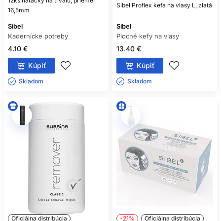
12ks natáčky na trvalú, priemer
Sibel Proflex kefa na vlasy L, zlatá
16,5mm
Sibel
Sibel
Kadernícke potreby
Ploché kefy na vlasy
4.10 €
13.40 €
Kúpiť
Kúpiť
Skladom ㅤ
Skladom ㅤ
Oficiálna distribúcia
-21%
Oficiálna distribúcia