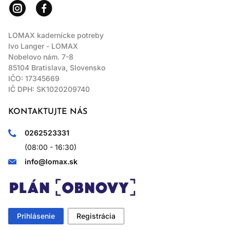
LOMAX kadernícke potreby
Ivo Langer - LOMAX
Nobelovo nám. 7-8
85104 Bratislava, Slovensko
IČO: 17345669
IČ DPH: SK1020209740
KONTAKTUJTE NÁS
0262523331
(08:00 - 16:30)
info@lomax.sk
Prihlásenie
Registrácia