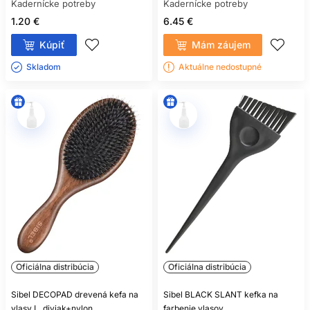
Kadernícke potreby
Kadernícke potreby
1.20 €
6.45 €
Kúpiť
Mám záujem
Skladom ㅤ
Aktuálne nedostupné
Oficiálna distribúcia
Oficiálna distribúcia
Sibel DECOPAD drevená kefa na
Sibel BLACK SLANT kefka na
vlasy L, diviak+nylon
farbenie vlasov