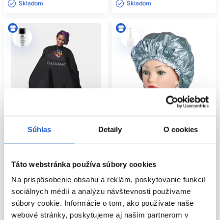
Skladom ㅤ
Skladom ㅤ
Súhlas
Detaily
O cookies
Oficiálna distribúcia
Táto webstránka používa súbory cookies
Framar pláštenka na farbenie
Čiapka na trvalú Alu-Cap super
144x134cm CAPE-COL
Thermo Cap
Na prispôsobenie obsahu a reklám, poskytovanie funkcií
Framar
Sibel
sociálnych médií a analýzu návštevnosti používame
Kadernícke potreby
Kadernícke potreby
súbory cookie. Informácie o tom, ako používate naše
26.60 €
7.70 €
webové stránky, poskytujeme aj našim partnerom v