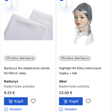
Oficiálna distribúcia
Oficiálna distribúcia
Barburys 1ks obojstranný uterák
Highlight Kit 50ks melírovacie
50x80cm, biely
čiapky + hák
Barburys
Sibel
Kadernícke potreby
Kadernícke potreby
9.25 €
23.00 €
Kúpiť
Kúpiť
Skladom ㅤ
Skladom ㅤ