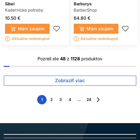
Sibel
Barburys
Kadernícke potreby
BarberShop
10.50 €
64.80 €
Mám záujem
Mám záujem
Aktuálne nedostupné
Aktuálne nedostupné
Pozreli ste
48
z
1128
produktov
Zobraziť viac
1
2
3
4
...
24
Nasledujúca
strana