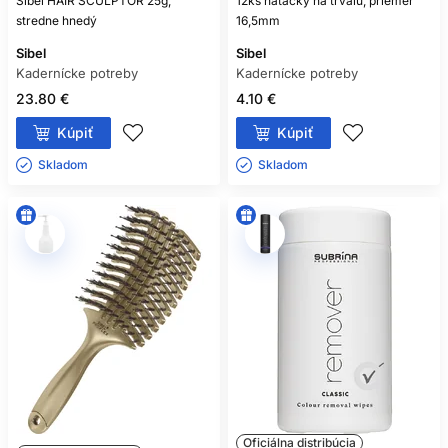
Sibel HAIR SCULPTOR 25g,
12ks natáčky na trvalú, priemer
stredne hnedý
16,5mm
Sibel
Sibel
Kadernícke potreby
Kadernícke potreby
23.80 €
4.10 €
Kúpiť
Kúpiť
Skladom ㅤ
Skladom ㅤ
Oficiálna distribúcia