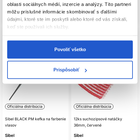
oblasti sociálnych médií, inzercie a analýzy. Títo partneri
Mám záujem
Mám záujem
môžu príslušné informácie skombinovať s ďalšími
Aktuálne nedostupné
Aktuálne nedostupné
údajmi, ktoré ste im poskytli alebo ktoré od vás získali,
keď ste používali ich služby.
Povoliť všetko
Prispôsobiť
Oficiálna distribúcia
Oficiálna distribúcia
Sibel BLACK PM kefka na farbenie
12ks suchozipsové natáčky
vlasov
36mm, červené
Sibel
Sibel