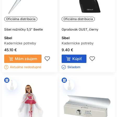
Oficiálna distribúcia
Oficiálna distribúcia
Sibel nožničky 5,5" Beetle
Oprašovák OUST, čierny
Sibel
Sibel
Kadernícke potreby
Kadernícke potreby
45.10 €
9.40 €
Mám záujem
Kúpiť
Aktuálne nedostupné
Skladom ㅤ