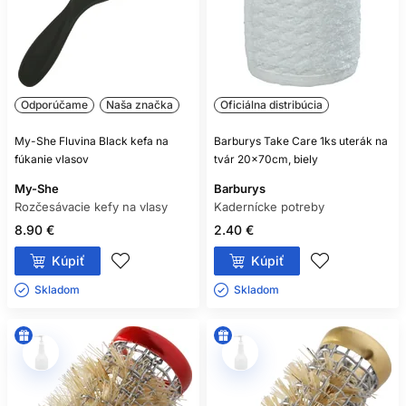
Odporúčame
Naša značka
Oficiálna distribúcia
My-She Fluvina Black kefa na
Barburys Take Care 1ks uterák na
fúkanie vlasov
tvár 20x70cm, biely
My-She
Barburys
Rozčesávacie kefy na vlasy
Kadernícke potreby
8.90 €
2.40 €
Kúpiť
Kúpiť
Skladom ㅤ
Skladom ㅤ