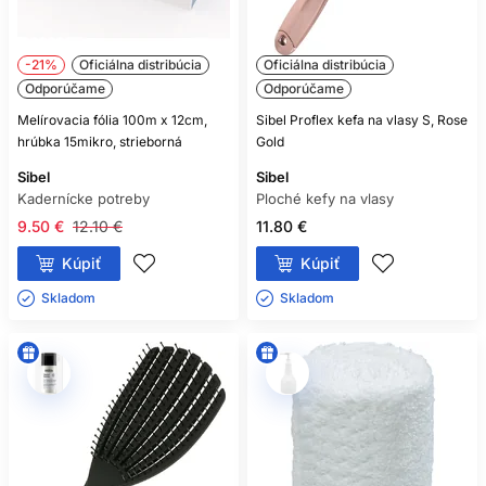
-21%
Oficiálna distribúcia
Oficiálna distribúcia
Odporúčame
Odporúčame
Melírovacia fólia 100m x 12cm,
Sibel Proflex kefa na vlasy S, Rose
hrúbka 15mikro, strieborná
Gold
Sibel
Sibel
Kadernícke potreby
Ploché kefy na vlasy
9.50 €
12.10 €
11.80 €
Kúpiť
Kúpiť
Skladom ㅤ
Skladom ㅤ