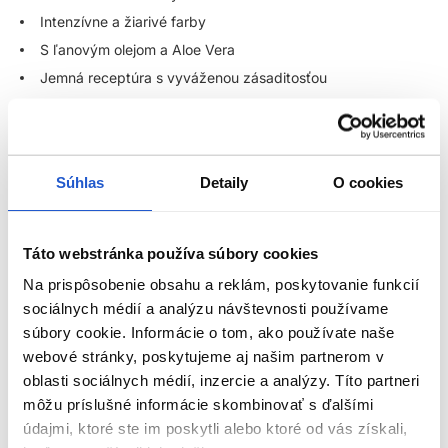
Intenzívne a žiarivé farby
S ľanovým olejom a Aloe Vera
Jemná receptúra s vyváženou zásaditosťou
Vysoká znášanlivosť aj na najcitlivejších pokožkách hlavy
Použitie:
Súhlas
Detaily
O cookies
Aplikujte farbu na neumyté suché vlasy spolu s vyvíjačom.
Pomer miešania:
Táto webstránka používa súbory cookies
Klasická farba: 1 : 1.5
Na prispôsobenie obsahu a reklám, poskytovanie funkcií
Superlight: 1 : 2
sociálnych médií a analýzu návštevnosti používame
Toner, booster, korektory, neutral: 1 : 2
súbory cookie. Informácie o tom, ako používate naše
Čas pôsobenia závisí od farbiacej služby a požadovaného
webové stránky, poskytujeme aj našim partnerom v
výsledku
oblasti sociálnych médií, inzercie a analýzy. Títo partneri
môžu príslušné informácie skombinovať s ďalšími
---
ZOBRAZIŤ VIAC
údajmi, ktoré ste im poskytli alebo ktoré od vás získali,