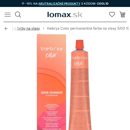
💜 -10% NA
NEUTRALIZAČNÉ PRODUKTY
S KÓDOM:
COOL10
LOMAX
manentné farby na vlasy
Inebrya Color permanentná farba na vlasy 5/00 1