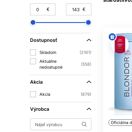
€
€
AKÝ JE ROZD
Dostupnosť
Profesionálna vlasová kozmetika bý
ponúka špecifické riešenia pre farb
Skladom
2161
„profesionálne
Aktuálne
558
nedostupné
MÔŽ
Šampón ani maska nedokážu natrvalo v
Akcia
však môže zlepšiť vzhľad vlasu, uhla
vlasoch j
Akcia
679
AK
Výrobca
Väčšine vlasov stačí maska raz týž
Oficiálna d
výživnej maske spľasnuté, preto je le