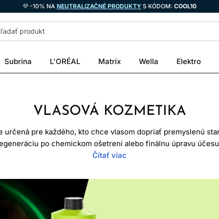
💜 -10% NA
NEUTRALIZAČNÉ PRODUKTY
S KÓDOM:
COOL10
Subrina
L'ORÉAL
Matrix
Wella
Elektro
VLASOVÁ KOZMETIKA
e určená pre každého, kto chce vlasom dopriať premyslenú star
 regeneráciu po chemickom ošetrení alebo finálnu úpravu účesu
 starostlivosť o vlasy zvyčajne postavená na cielenejších rece
Čítať viac
krétny typ vlasov alebo problém. To však neznamená, že každý 
tosť, hrúbka, pokožka hlavy aj to, či sú farbené, zosvetľované a
na čistenie, hydratáciu, výživu, uhladenie, objem, ochranu farby
ladšie, lesklejšie, poddajnejšie a menej krepovito. Dôležité je