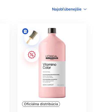
V
Najobľúbenejšie
NOU VLASOVOU
ákna a požadovaného výsledku. Často
sy. Rozdiel však nie je iba v nápise
 pokožke hlavy.
ASY?
cky poškodený. Kvalitná starostlivosť
sobiť zdravšie. Pri veľmi poškodených
ť končeky.
SY?
šie. Jemné vlasy môžu byť po príliš
Oficiálna distribúcia
vlasov – ak sú ťažké, mastné alebo bez