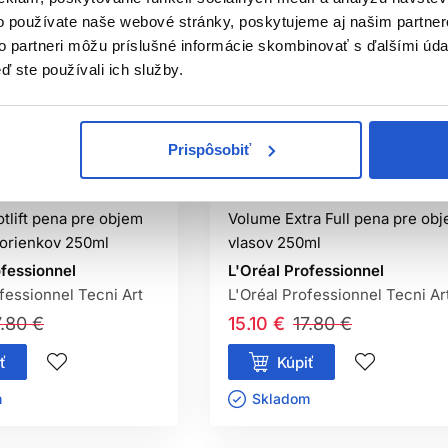
o používate naše webové stránky, poskytujeme aj našim partner
to partneri môžu príslušné informácie skombinovať s ďalšími údaj
ď ste používali ich služby.
-15%
Oficiálna distribúcia
iciálna distribúcia
Prispôsobiť
Odporúčame
fessionnel Tecni.Art
L'Oréal Professionnel Tecni.Ar
tlift pena pre objem
Volume Extra Full pena pre ob
korienkov 250ml
vlasov 250ml
ofessionnel
L'Oréal Professionnel
fessionnel Tecni Art
L'Oréal Professionnel Tecni Ar
7.80 €
15.10 €
17.80 €
ť
Kúpiť
ㅤ
Skladom ㅤ