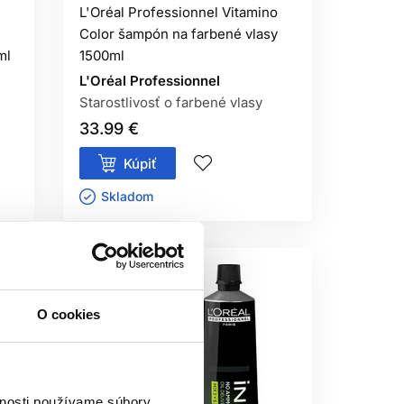
L'Oréal Professionnel Vitamino
POUŽITIE?
Color šampón na farbené vlasy
ml
1500ml
odtieňa, oxidantu a správny postup. Pri
L'Oréal Professionnel
rníka. Nesprávne zvolený odtieň alebo
Starostlivosť o farbené vlasy
deniu vlasov.
33.99 €
EDNEJ ZNAČKY?
Kúpiť
ležitejšie než značka je však to, aby
Skladom ㅤ
n na pokožku hlavy, masku podľa stavu
O cookies
vnosti používame súbory