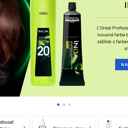
las zvnútra, ale vie zlepšiť jeho povrch, znížiť trenie, uľahčiť 
mechanickým či tepelným namáhaním.
 VLASOVÚ KOZMETIKU PODĽ
L'Oréal Profess
 trendu, ale podľa reálnej potreby vlasov. Jemné vlasy často oc
luxusná farba 
Suché a krepovité vlasy zvyčajne potrebujú viac emolientných a
zážitok z farbe
rné trenie. Farbené alebo zosvetľované vlasy si zas vyžadujú š
si
arby a produkty, ktoré pomáhajú znižovať lámavosť pri česaní a
NA
amená to automaticky, že musíte vlasy „odmasťovať“ agresívne.
š výživné produkty pri korienkoch môžu vlasy zbytočne zaťažiť. 
čistiace zložky aj frekvenciu umývania. Pri dlhých vlasoch je d
ú najstaršie, najviac namáhané a najčastejšie potrebujú ochranu
 A STAROSTLIVOSŤ PO CHE
zosvetľovanie vedia výrazne zmeniť vzhľad účesu, ale zároveň m
suchšie, citlivejšie na trenie, náchylnejšie na krepovatenie a 
tlivosť
farbené alebo zosvetľované vlasy, ktoré pomáhajú udržať krajší 