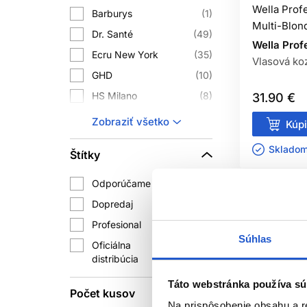
Wella Prof
Barburys
1
SÚ FARBY
Multi-Blon
Dr. Santé
49
Wella Prof
Niektoré farby na vlasy sa dajú použív
Ecru New York
35
Vlasová ko
zosvetľovaní, veľkej zmene farby ale
GHD
10
postup môže 
HS Milano
8
31.90 €
POTREBUJEM P
CHI
28
Zobraziť všetko
Kúpi
Inebrya
190
Nie je to nevyhnutné, ale produkty z
Skladom 
Štítky
produkty zodpovedali typu vlasov a c
Keratin Recode
10
L'Oréal Professionnel
511
Odporúčame
58
Londa Professional
290
Dopredaj
101
Matrix
367
Profesional
203
Súhlas
Nioxin
21
Oficiálna
2358
distribúcia
Ref Stockholm
66
Reuzel
42
Táto webstránka používa sú
Počet kusov
Sebastian Professional
11
Na prispôsobenie obsahu a r