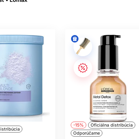
ČASTÉ OTÁZKY ZÁKAZNÍKO
IEL MEDZI PROFESIONÁLNOU A BEŽ
KOZMETIKOU?
va presnejšie rozdelená podľa typu vlasov, stavu vlasového vl
ené, zosvetľované, poškodené, jemné, kučeravé alebo suché vla
“ – dôležité je, či konkrétny produkt naozaj sedí vašim vlasom a
E ŠAMPÓN OPRAVIŤ POŠKODENÉ VL
rátiť vlas do pôvodného stavu, ak je už mechanicky alebo chemi
diť jeho povrch, znížiť lámavosť pri česaní a pomôcť vlasom pô
e dôležité obmedziť teplo, šetrne česať a pravidelne zastriháva
O ČASTO POUŽÍVAŤ MASKU NA VLA
denne, pri veľmi suchých alebo zosvetľovaných vlasoch aj častej
-15%
Oficiálna distribúcia
istribúcia
pšie nanášať ju len do dĺžok a končekov. Vždy sa riaďte stavom 
Odporúčame
objemu, starostlivosť môže byť príliš bohatá.