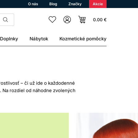
O nás
Blog
Značky
Akcie
0.00 €
Doplnky
Nábytok
Kozmetické pomôcky
ostlivosť – či už ide o každodenné
. Na rozdiel od náhodne zvolených
ptúrach, vyššej koncentrácii aktívnych
produkt je vhodný pre každého – pri
lebo pravidelne tepelne upravované.
 aj styling. Správne zvolená vlasová
 však vnímať ju realisticky – kozmetika