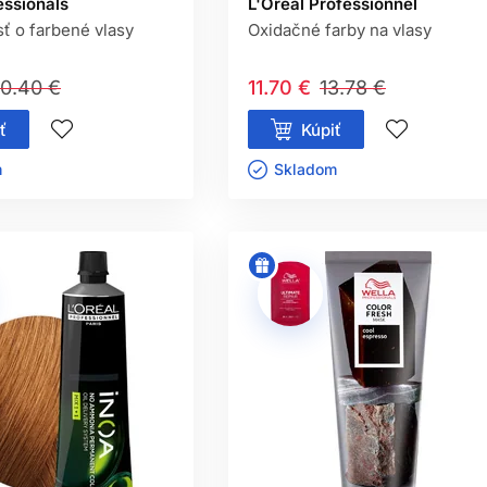
essionals
L'Oréal Professionnel
sť o farbené vlasy
Oxidačné farby na vlasy
0.40 €
11.70 €
13.78 €
ť
Kúpiť
ㅤ
Skladom ㅤ