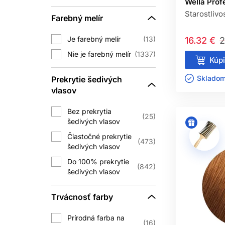
Wella Prof
Starostlivo
Farebný melír
Je farebný melír
13
16.32 €
2
Nie je farebný melír
1337
Kúpi
Skladom 
Prekrytie šedivých
vlasov
Bez prekrytia
25
šedivých vlasov
Čiastočné prekrytie
473
šedivých vlasov
Do 100% prekrytie
842
šedivých vlasov
Trvácnosť farby
Prírodná farba na
16