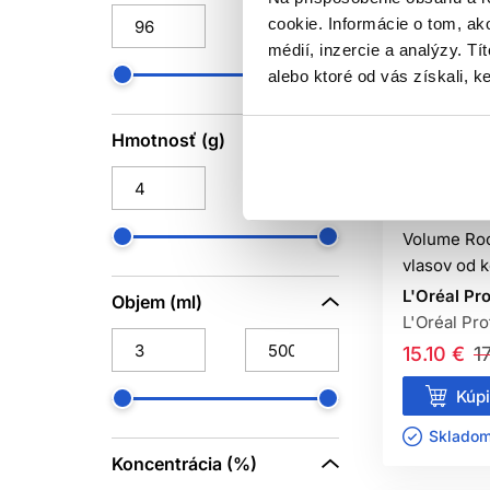
Schwarzkopf
cookie. Informácie o tom, ak
16
Professional
médií, inzercie a analýzy. Tí
alebo ktoré od vás získali, ke
Sibel
35
Subrina Professional
346
Hmotnosť (g)
The Doctor
3
-15%
Of
Wella Professionals
657
L'Oréal Pro
Volume Roo
vlasov od 
L'Oréal Pr
Objem (ml)
L'Oréal Pro
15.10 €
1
Kúpi
Skladom 
Koncentrácia (%)