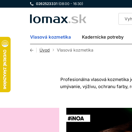
0262523331
(08:00 - 16:30)
LOMAX
Vlasová kozmetika
Kadernícke potreby
Úvod
Vlasová kozmetika
Profesionálna vlasová kozmetika j
umývanie, výživu, ochranu farby,
produktov z drogérie je profesionálna
látok a presnejšom zameraní na kon
vlasoch rozhoduje ich stav, pórovi
V tejto kategórii nájdete produkty 
kozmetika môže vlasom pomôcť pôsobiť h