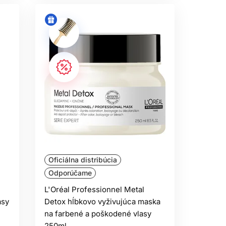
Oficiálna distribúcia
Odporúčame
L'Oréal Professionnel Metal
asy
Detox hĺbkovo vyživujúca maska
na farbené a poškodené vlasy
250ml