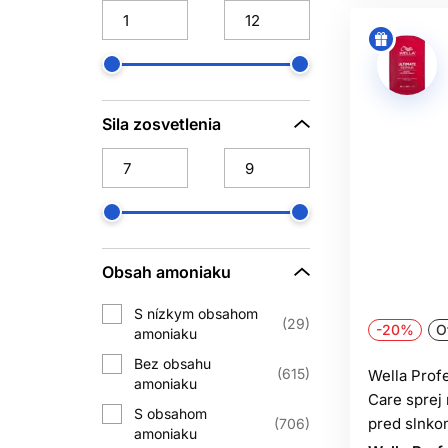
Sila zosvetlenia
Obsah amoniaku
S nízkym obsahom
29
-20%
O
amoniaku
Bez obsahu
615
Wella Prof
amoniaku
Care sprej
S obsahom
pred slnko
706
amoniaku