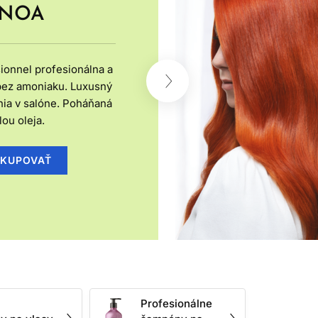
rozčesávanie a chrániť ho pred ďalším
INOA
A TYPU VLASOV?
ionnel profesionálna a
enia ľahké šampóny, objemové spreje a
bez amoniaku. Luxusný
 filmotvorných látok, ktoré pomáhajú
nia v salóne. Poháňaná
etrnejšie čistenie, výživné masky,
lou oleja.
 stylingu.
KUPOVAŤ
 Príliš silné čistenie môže byť pre
Pri citlivej pokožke hlavy je vhodné
obré myslieť najmä na dĺžky a končeky,
 pred lámaním.
MICKOM OŠETRENÍ
enia aj správanie vlasového vlákna. Po
menej poddajné pri úprave. Preto je
Profesionálne
vzhľad farby, podporujú lesk a znižujú