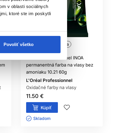
om v oblasti sociálnych
mi, ktoré ste im poskytli
Oficiálna distribúcia
Povoliť všetko
t
L'Oréal Professionnel INOA
jem
permanentná farba na vlasy bez
amoniaku 10.21 60g
L'Oréal Professionnel
t
Oxidačné farby na vlasy
11.50 €
Kúpiť
Skladom ㅤ