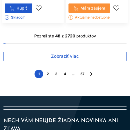
Kúpiť
Mám záujem
Skladom ㅤ
Aktuálne nedostupné
Pozreli ste
48
z
2720
produktov
Zobraziť viac
1
2
3
4
...
57
Nasledujúca
strana
NECH VÁM NEUJDE ŽIADNA NOVINKA ANI
ZĽAVA