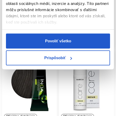
oblasti sociálnych médií, inzercie a analýzy. Títo partneri
časticiam vo vlasoch 100ml
vlasy 500ml
môžu príslušné informácie skombinovať s ďalšími
L'Oréal Professionnel
L'Oréal Professionnel
údajmi, ktoré ste im poskytli alebo ktoré od vás získali,
Starostlivosť o farbené vlasy
Starostlivosť o krepovité vlasy
keď ste používali ich služby.
26.10 €
23.40 €
Kúpiť
Kúpiť
Povoliť všetko
Skladom ㅤ
Skladom ㅤ
Prispôsobiť