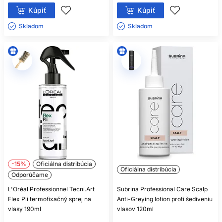
Kúpiť
Kúpiť
Skladom ㅤ
Skladom ㅤ
-15%
Oficiálna distribúcia
Oficiálna distribúcia
Odporúčame
L'Oréal Professionnel Tecni.Art
Subrina Professional Care Scalp
Flex Pli termofixačný sprej na
Anti-Greying lotion proti šediveniu
vlasy 190ml
vlasov 120ml