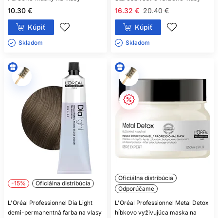
šampón na pokožku hlavy, masku podľa stavu dĺžok a
styling podľa požadovaného výsledku účesu.
10.30 €
16.32 €
20.40 €
Kúpiť
Kúpiť
Skladom ㅤ
Skladom ㅤ
Oficiálna distribúcia
-15%
Oficiálna distribúcia
Odporúčame
L'Oréal Professionnel Dia Light
L'Oréal Professionnel Metal Detox
demi-permanentná farba na vlasy
hĺbkovo vyživujúca maska na