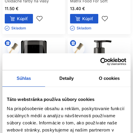
Oxidačné farby na vlasy
Matrix Food For Soft
11.50 €
13.40 €
Kúpiť
Kúpiť
Skladom ㅤ
Skladom ㅤ
Súhlas
Detaily
O cookies
Táto webstránka používa súbory cookies
Na prispôsobenie obsahu a reklám, poskytovanie funkcií
Oficiálna distribúcia
Oficiálna distribúcia
sociálnych médií a analýzu návštevnosti používame
súbory cookie. Informácie o tom, ako používate naše
L'Oréal Professionnel Metal Detox
L'Oréal Professionnel Absolut
webové stránky, poskytujeme aj našim partnerom v
ochranný krém proti kovovým
Repair šampón na poškodené