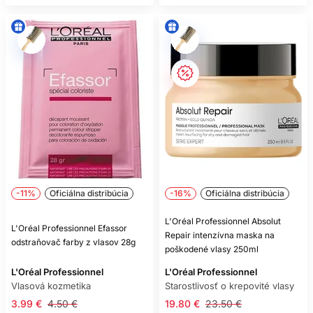
-11%
Oficiálna distribúcia
-16%
Oficiálna distribúcia
L'Oréal Professionnel Absolut
L'Oréal Professionnel Efassor
Repair intenzívna maska na
odstraňovač farby z vlasov 28g
poškodené vlasy 250ml
L'Oréal Professionnel
L'Oréal Professionnel
Vlasová kozmetika
Starostlivosť o krepovité vlasy
3.99 €
4.50 €
19.80 €
23.50 €