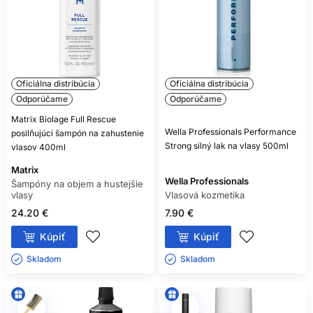
Oficiálna distribúcia
Oficiálna distribúcia
Odporúčame
Odporúčame
Matrix Biolage Full Rescue
Wella Professionals Performance
posilňujúci šampón na zahustenie
Strong silný lak na vlasy 500ml
vlasov 400ml
Matrix
Wella Professionals
Šampóny na objem a hustejšie
vlasy
Vlasová kozmetika
24.20 €
7.90 €
Kúpiť
Kúpiť
Skladom ㅤ
Skladom ㅤ