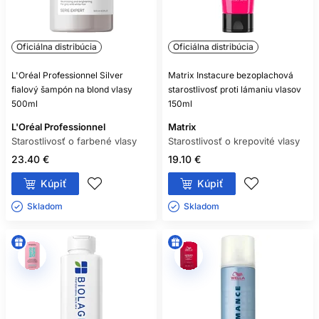
Oficiálna distribúcia
Oficiálna distribúcia
L'Oréal Professionnel Silver
Matrix Instacure bezoplachová
fialový šampón na blond vlasy
starostlivosť proti lámaniu vlasov
500ml
150ml
L'Oréal Professionnel
Matrix
Starostlivosť o farbené vlasy
Starostlivosť o krepovité vlasy
23.40 €
19.10 €
Kúpiť
Kúpiť
Skladom ㅤ
Skladom ㅤ