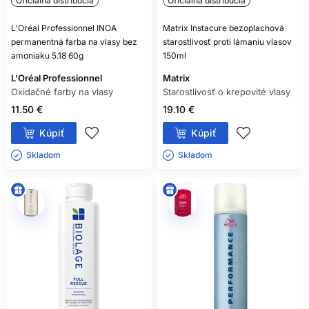
Oficiálna distribúcia
Oficiálna distribúcia
L'Oréal Professionnel INOA
Matrix Instacure bezoplachová
permanentná farba na vlasy bez
starostlivosť proti lámaniu vlasov
amoniaku 5.18 60g
150ml
L'Oréal Professionnel
Matrix
Oxidačné farby na vlasy
Starostlivosť o krepovité vlasy
11.50 €
19.10 €
Kúpiť
Kúpiť
Skladom ㅤ
Skladom ㅤ