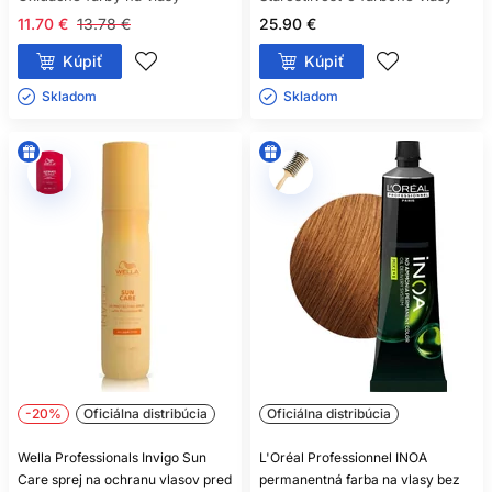
šampón na pokožku hlavy, masku podľa stavu dĺžok a
styling podľa požadovaného výsledku účesu.
11.70 €
13.78 €
25.90 €
Kúpiť
Kúpiť
Skladom ㅤ
Skladom ㅤ
-20%
Oficiálna distribúcia
Oficiálna distribúcia
Wella Professionals Invigo Sun
L'Oréal Professionnel INOA
Care sprej na ochranu vlasov pred
permanentná farba na vlasy bez