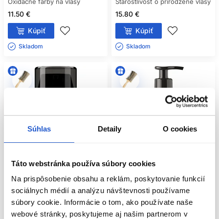
Oxidačné farby na vlasy
Starostlivosť o prirodzené vlasy
11.50 €
15.80 €
Kúpiť
Kúpiť
Skladom ㅤ
Skladom ㅤ
Súhlas
Detaily
O cookies
Táto webstránka používa súbory cookies
Na prispôsobenie obsahu a reklám, poskytovanie funkcií
Oficiálna distribúcia
Oficiálna distribúcia
sociálnych médií a analýzu návštevnosti používame
súbory cookie. Informácie o tom, ako používate naše
L'Oréal Professionnel Metal Detox
L'Oréal Professionnel Absolut
webové stránky, poskytujeme aj našim partnerom v
ochranný krém proti kovovým
Repair šampón na poškodené