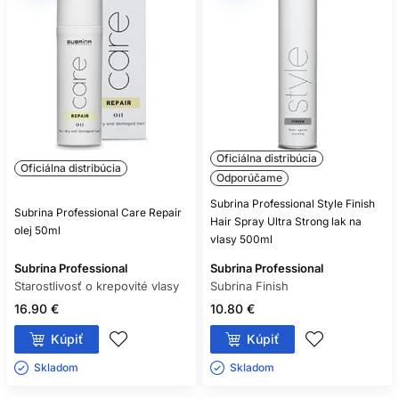
Oficiálna distribúcia
Oficiálna distribúcia
Odporúčame
Subrina Professional Style Finish
Subrina Professional Care Repair
Hair Spray Ultra Strong lak na
olej 50ml
vlasy 500ml
Subrina Professional
Subrina Professional
Starostlivosť o krepovité vlasy
Subrina Finish
16.90 €
10.80 €
Kúpiť
Kúpiť
Skladom ㅤ
Skladom ㅤ