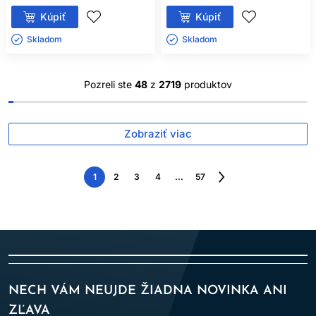
Kúpiť
Kúpiť
Skladom ㅤ
Skladom ㅤ
Pozreli ste
48
z
2719
produktov
Zobraziť viac
1
2
3
4
...
57
Nasledujúca
strana
NECH VÁM NEUJDE ŽIADNA NOVINKA ANI
ZĽAVA