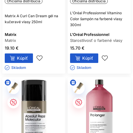
Oficiálna distribúcia
Oficiálna distribúcia
L'Oréal Professionnel Vitamino
Matrix A Curl Can Dream gél na
Color šampón na farbené vlasy
kučeravé vlasy 250ml
300ml
Matrix
L'Oréal Professionnel
Matrix
Starostlivosť o farbené vlasy
19.10 €
15.70 €
Kúpiť
Kúpiť
Skladom ㅤ
Skladom ㅤ