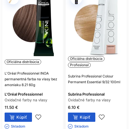
Oficiálna distribúcia
Oficiálna distribúcia
Profesional
L'Oréal Professionnel INOA
Subrina Professional Colour
permanentná farba na vlasy bez
Permanent Essential 9/32 100ml
amoniaku 8.21 60g
L'Oréal Professionnel
Subrina Professional
Oxidačné farby na vlasy
Oxidačné farby na vlasy
11.50 €
6.10 €
Kúpiť
Kúpiť
Skladom ㅤ
Skladom ㅤ