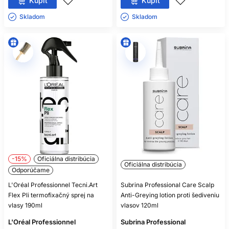
Kúpiť
Kúpiť
Skladom ㅤ
Skladom ㅤ
-15%
Oficiálna distribúcia
Oficiálna distribúcia
Odporúčame
L'Oréal Professionnel Tecni.Art
Subrina Professional Care Scalp
Flex Pli termofixačný sprej na
Anti-Greying lotion proti šediveniu
vlasy 190ml
vlasov 120ml
L'Oréal Professionnel
Subrina Professional