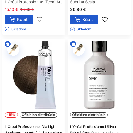
L'Oréal Professionnel Tecni Art
Subrina Scalp
15.10 €
17.80 €
26.90 €
Kúpiť
Kúpiť
Skladom ㅤ
Skladom ㅤ
-15%
Oficiálna distribúcia
Oficiálna distribúcia
L'Oréal Professionnel Dia Light
L'Oréal Professionnel Silver
demi-permanentná farba na vlasy
fialový šampón na blond vlasy