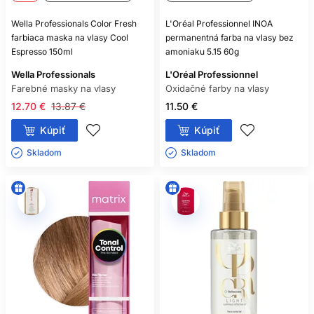
Wella Professionals Color Fresh
L'Oréal Professionnel INOA
farbiaca maska na vlasy Cool
permanentná farba na vlasy bez
Espresso 150ml
amoniaku 5.15 60g
Wella Professionals
L'Oréal Professionnel
Farebné masky na vlasy
Oxidačné farby na vlasy
12.70 €
13.87 €
11.50 €
Kúpiť
Kúpiť
Skladom ㅤ
Skladom ㅤ