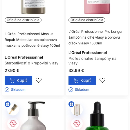
Oficiálna distribúcia
Oficiálna distribúcia
L'Oréal Professionnel Pro Longer
L'Oréal Professionnel Absolut
šampón na dlhé vlasy a obnovu
Repair Molecular bezoplachová
dĺžok vlasov 1500ml
maska na poškodené vlasy 100ml
L'Oréal Professionnel
L'Oréal Professionnel
Profesionálne šampóny na
Starostlivosť o krepovité vlasy
vlasy
27.90 €
33.99 €
Kúpiť
Kúpiť
Skladom ㅤ
Skladom ㅤ