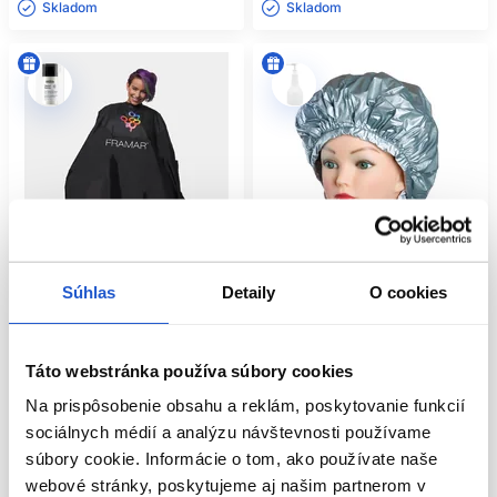
Skladom ㅤ
Skladom ㅤ
Súhlas
Detaily
O cookies
Oficiálna distribúcia
Táto webstránka používa súbory cookies
Framar pláštenka na farbenie
Čiapka na trvalú Alu-Cap super
144x134cm CAPE-COL
Thermo Cap
Na prispôsobenie obsahu a reklám, poskytovanie funkcií
Framar
Sibel
sociálnych médií a analýzu návštevnosti používame
Kadernícke potreby
Kadernícke potreby
súbory cookie. Informácie o tom, ako používate naše
26.60 €
7.70 €
webové stránky, poskytujeme aj našim partnerom v