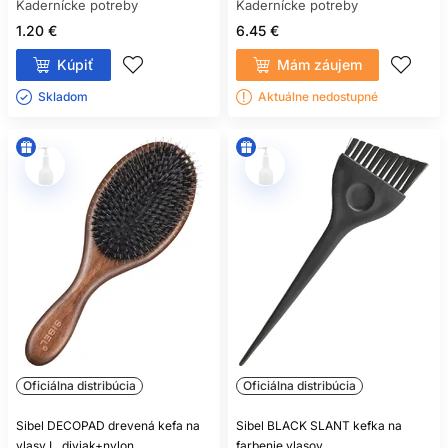
Kadernícke potreby
Kadernícke potreby
1.20 €
6.45 €
Kúpiť
Mám záujem
Skladom ㅤ
Aktuálne nedostupné
Oficiálna distribúcia
Oficiálna distribúcia
Sibel DECOPAD drevená kefa na
Sibel BLACK SLANT kefka na
vlasy L, diviak+nylon
farbenie vlasov