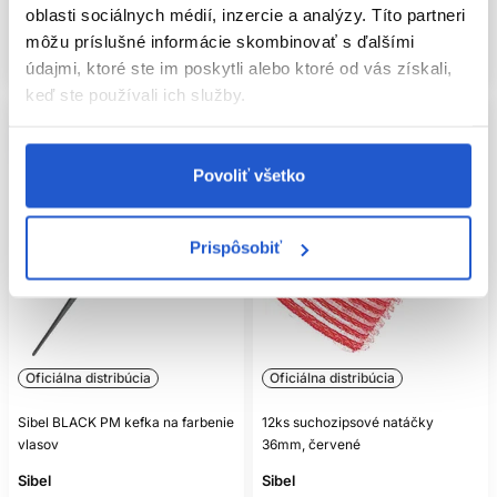
oblasti sociálnych médií, inzercie a analýzy. Títo partneri
Mám záujem
Mám záujem
môžu príslušné informácie skombinovať s ďalšími
Aktuálne nedostupné
Aktuálne nedostupné
údajmi, ktoré ste im poskytli alebo ktoré od vás získali,
keď ste používali ich služby.
Povoliť všetko
Prispôsobiť
Oficiálna distribúcia
Oficiálna distribúcia
Sibel BLACK PM kefka na farbenie
12ks suchozipsové natáčky
vlasov
36mm, červené
Sibel
Sibel