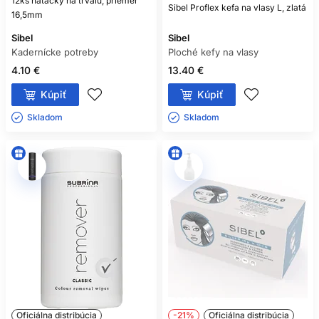
12ks natáčky na trvalú, priemer
Sibel Proflex kefa na vlasy L, zlatá
16,5mm
Sibel
Sibel
Kadernícke potreby
Ploché kefy na vlasy
4.10 €
13.40 €
Kúpiť
Kúpiť
Skladom ㅤ
Skladom ㅤ
Oficiálna distribúcia
-21%
Oficiálna distribúcia