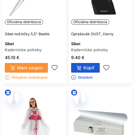
Oficiálna distribúcia
Oficiálna distribúcia
Sibel nožničky 5,5" Beetle
Oprašovák OUST, čierny
Sibel
Sibel
Kadernícke potreby
Kadernícke potreby
45.10 €
9.40 €
Mám záujem
Kúpiť
Aktuálne nedostupné
Skladom ㅤ