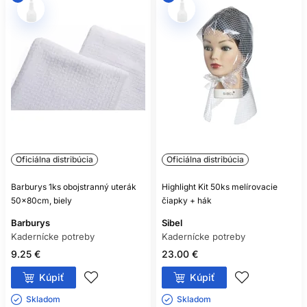
Oficiálna distribúcia
Oficiálna distribúcia
Barburys 1ks obojstranný uterák
Highlight Kit 50ks melírovacie
50x80cm, biely
čiapky + hák
Barburys
Sibel
Kadernícke potreby
Kadernícke potreby
9.25 €
23.00 €
Kúpiť
Kúpiť
Skladom ㅤ
Skladom ㅤ