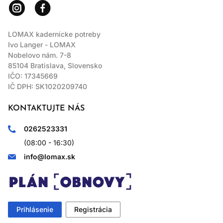
LOMAX kadernícke potreby
Ivo Langer - LOMAX
Nobelovo nám. 7-8
85104 Bratislava, Slovensko
IČO: 17345669
IČ DPH: SK1020209740
KONTAKTUJTE NÁS
0262523331
(08:00 - 16:30)
info@lomax.sk
Prihlásenie
Registrácia