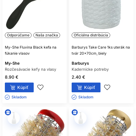
Odporúčame
Naša značka
Oficiálna distribúcia
My-She Fluvina Black kefa na
Barburys Take Care 1ks uterák na
fúkanie vlasov
tvár 20x70cm, biely
My-She
Barburys
Rozčesávacie kefy na vlasy
Kadernícke potreby
8.90 €
2.40 €
Kúpiť
Kúpiť
Skladom ㅤ
Skladom ㅤ