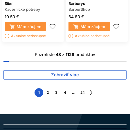
Sibel
Barburys
Kadernícke potreby
BarberShop
10.50 €
64.80 €
Mám záujem
Mám záujem
Aktuálne nedostupné
Aktuálne nedostupné
Pozreli ste
48
z
1128
produktov
Zobraziť viac
1
2
3
4
...
24
Nasledujúca
strana