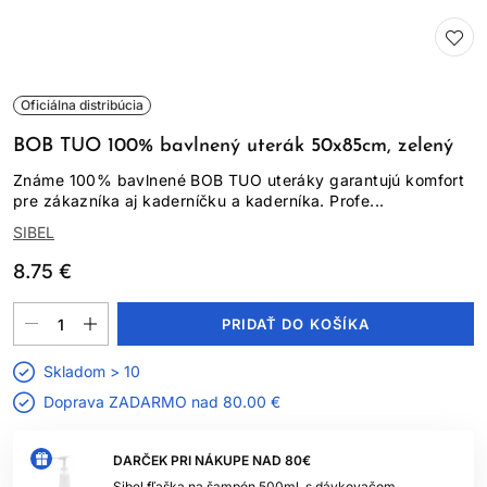
Oficiálna distribúcia
BOB TUO 100% bavlnený uterák 50x85cm, zelený
Známe 100% bavlnené BOB TUO uteráky garantujú komfort
pre zákazníka aj kaderníčku a kaderníka. Profe...
SIBEL
8.75 €
PRIDAŤ DO KOŠÍKA
Skladom > 10
Doprava ZADARMO nad
80.00 €
DARČEK PRI NÁKUPE NAD 80€
Sibel fľaška na šampón 500ml, s dávkovačom