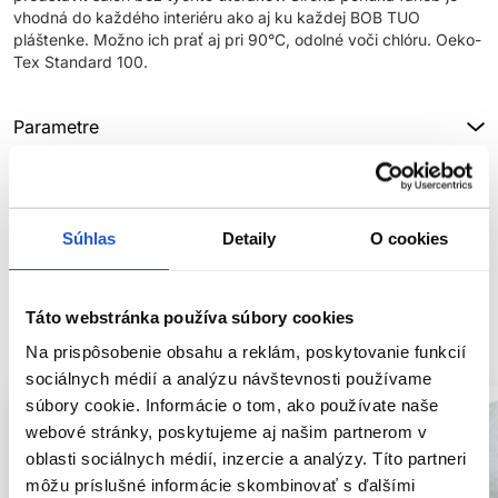
vhodná do každého interiéru ako aj ku každej BOB TUO
pláštenke. Možno ich prať aj pri 90°C, odolné voči chlóru. Oeko-
Tex Standard 100.
Parametre
Značka
Hodnotenia
Súhlas
Detaily
O cookies
Táto webstránka používa súbory cookies
SÚVISIACE PRODUKTY
Na prispôsobenie obsahu a reklám, poskytovanie funkcií
sociálnych médií a analýzu návštevnosti používame
súbory cookie. Informácie o tom, ako používate naše
webové stránky, poskytujeme aj našim partnerom v
oblasti sociálnych médií, inzercie a analýzy. Títo partneri
môžu príslušné informácie skombinovať s ďalšími