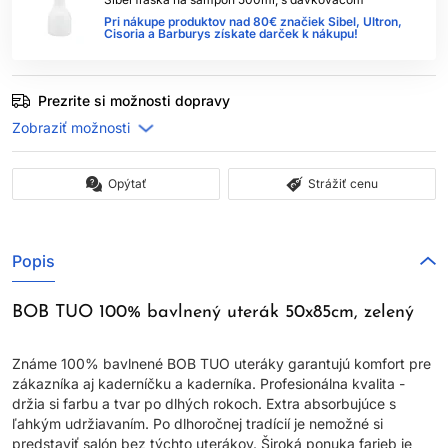
Pri nákupe produktov nad 80€ značiek Sibel, Ultron,
Cisoria a Barburys získate darček k nákupu!
Prezrite si možnosti dopravy
Opýtať
Strážiť cenu
Popis
BOB TUO 100% bavlnený uterák 50x85cm, zelený
Známe 100% bavlnené BOB TUO uteráky garantujú komfort pre
zákazníka aj kaderníčku a kaderníka. Profesionálna kvalita -
držia si farbu a tvar po dlhých rokoch. Extra absorbujúce s
ľahkým udržiavaním. Po dlhoročnej tradícií je nemožné si
predstaviť salón bez týchto uterákov. Široká ponuka farieb je