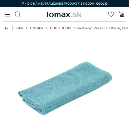
💜 -10% NA
NEUTRALIZAČNÉ PRODUKTY
S KÓDOM:
COOL10
LOMAX
nícke potreby
Uteráky
BOB TUO 100% bavlnený uterák 50x85cm, zele