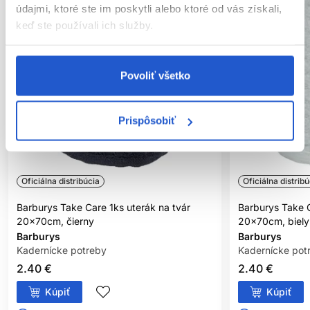
údajmi, ktoré ste im poskytli alebo ktoré od vás získali,
keď ste používali ich služby.
Povoliť všetko
Prispôsobiť
Oficiálna distribúcia
Oficiálna distribú
Barburys Take Care 1ks uterák na tvár
Barburys Take C
20x70cm, čierny
20x70cm, biely
Barburys
Barburys
Kadernícke potreby
Kadernícke pot
2.40 €
2.40 €
Kúpiť
Kúpiť