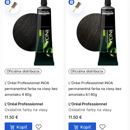
Nie. Aj bezamoniaková oxidačná farba môže obsahovať
alergizujúce farbiace látky.
Oficiálna distribúcia
Oficiálna distribúcia
L'Oréal Professionnel INOA
L'Oréal Professionnel INOA
permanentná farba na vlasy bez
permanentná farba na vlasy bez
amoniaku 4 60g
amoniaku 6.1 60g
L'Oréal Professionnel
L'Oréal Professionnel
Oxidačné farby na vlasy
Oxidačné farby na vlasy
11.50 €
11.50 €
Kúpiť
Kúpiť