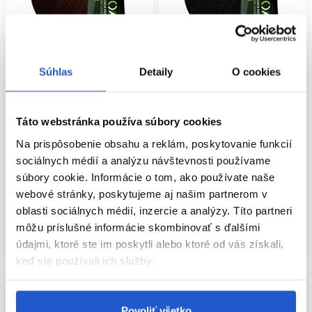
Súhlas
Detaily
O cookies
Oficiálna distribúcia
Oficiálna distribúcia
L'Oréal Professionnel INOA
L'Oréal Professionnel INOA
Táto webstránka používa súbory cookies
permanentná farba na vlasy bez
permanentná farba na vlasy bez
amoniaku 5.5 60g
amoniaku 4.8 60g
Na prispôsobenie obsahu a reklám, poskytovanie funkcií
sociálnych médií a analýzu návštevnosti používame
L'Oréal Professionnel
L'Oréal Professionnel
súbory cookie. Informácie o tom, ako používate naše
Oxidačné farby na vlasy
Oxidačné farby na vlasy
webové stránky, poskytujeme aj našim partnerom v
11.50 €
11.50 €
oblasti sociálnych médií, inzercie a analýzy. Títo partneri
Kúpiť
Kúpiť
môžu príslušné informácie skombinovať s ďalšími
Skladom ㅤ
Skladom ㅤ
údajmi, ktoré ste im poskytli alebo ktoré od vás získali,
keď ste používali ich služby.
Povoliť všetko