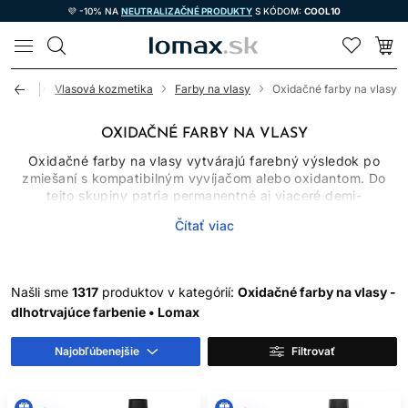
💜 -10% NA
NEUTRALIZAČNÉ PRODUKTY
S KÓDOM:
COOL10
LOMAX
Úvod
Vlasová kozmetika
Farby na vlasy
Oxidačné farby na vlasy
OXIDAČNÉ FARBY NA VLASY
Oxidačné farby na vlasy vytvárajú farebný výsledok po
zmiešaní s kompatibilným vyvíjačom alebo oxidantom. Do
tejto skupiny patria permanentné aj viaceré demi-
permanentné systémy, ktoré sa líšia chemizmom, miešacím
Čítať viac
pomerom, časom pôsobenia, schopnosťou zosvetľovať
prirodzený pigment a mierou krytia šedivých vlasov.
Oxidačné farby preto nemožno vyberať iba podľa obrázka
odtieňa. Dôležitý je východiskový podklad, história vlasov,
Našli sme
1317
produktov v kategórií:
Oxidačné farby na vlasy -
cieľová hĺbka a presný návod výrobcu.
dlhotrvajúce farbenie • Lomax
AKO OXIDAČNÉ FARBY
Najobľúbenejšie
Filtrovať
FUNGUJÚ
Po spojení farbiaceho krému alebo gélu s určeným