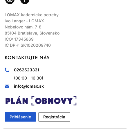
LOMAX kadernícke potreby
Ivo Langer - LOMAX
Nobelovo nám. 7-8
85104 Bratislava, Slovensko
IČO: 17345669
IČ DPH: SK1020209740
KONTAKTUJTE NÁS
0262523331
(08:00 - 16:30)
info@lomax.sk
Prihlásenie
Registrácia