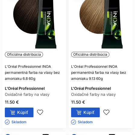
POTREBUJE KAŽDÁ OXIDAČNÁ
FARBA VYVÍJAČ?
Takmer všetky áno, ale vždy sa riaďte označením
konkrétneho produktu.
MÔŽEM ZMIEŠAŤ FARBU A
OXIDANT RÔZNYCH ZNAČIEK?
Oficiálna distribúcia
Oficiálna distribúcia
Iba ak to výrobca výslovne povoľuje; bezpečnou voľbou je
L'Oréal Professionnel INOA
L'Oréal Professionnel INOA
kompatibilný systém jednej rady.
permanentná farba na vlasy bez
permanentná farba na vlasy bez
amoniaku 6.8 60g
amoniaku 9.13 60g
ZOSVETLÍ SVETLÁ FARBA TMAVÉ
L'Oréal Professionnel
FARBENÉ VLASY?
L'Oréal Professionnel
Oxidačné farby na vlasy
Oxidačné farby na vlasy
Spravidla nie spoľahlivo, pretože oxidačná farba bežne
11.50 €
11.50 €
nezosvetľuje už vytvorený umelý pigment.
Kúpiť
Kúpiť
JE BEZAMONIAKOVÁ FARBA
Skladom ㅤ
Skladom ㅤ
NEALERGÉNNA?