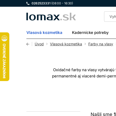
0262523331
(08:00 - 16:30)
LOMAX
Vlasová kozmetika
Kadernícke potreby
Úvod
Vlasová kozmetika
Farby na vlasy
Oxidačné farby na vlasy vytvárajú
permanentné aj viaceré demi-per
zosvetľovať prirodzený pigment a mier
je výcho
A
Po spojení farbiaceho krému alebo g
Našli sme