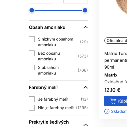
Miera krytia závisí od produktu, perc
každá módna nuansa poskytne plné k
Obsah amoniaku
„Do 100 % krytia“ je vlastnosť systém
šedinác
S nízkym obsahom
Oficiálna d
29
amoniaku
F
Bez obsahu
Matrix Ton
573
Pri pravidelnom farbení sa permanen
amoniaku
permanentn
pri každej návšteve môže viesť k 
90ml
S obsahom
706
oživiť vhodnou demi-
amoniaku
Matrix
Oxidačné f
Pri prvej aplikácii, výraznej zmen
Farebný melír
12.10 €
Je farebný melír
13
Kúpi
ZOS
Nie je farebný melír
1295
Skladom 
Permanentná farba môže zosvetliť pri
Prekrytie šedivých
zosvetliť umelý oxidačný pigm