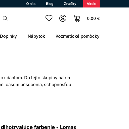
O nás
Blog
Značky
Akcie
0.00 €
Doplnky
Nábytok
Kozmetické pomôcky
oxidantom. Do tejto skupiny patria
om, časom pôsobenia, schopnosťou
ať iba podľa obrázka odtieňa. Dôležitý
 výrobcu.
JÚ
rbiva sa vo vlasovom vlákne menia na
 dlhotrvajúce farbenie • Lomax