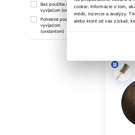
Bez použitia s
Oxidačné f
cookie. Informácie o tom, ak
9
vyvíjačom (oxidantom)
PROFE
médií, inzercie a analýzy. Tí
11.50 €
Potrebné použitie s
alebo ktoré od vás získali, ke
Pred službou si zapíšte použitú radu
vyvíjačom
1299
Kúpi
(oxidantom)
zopakovať alebo cielene
Skladom 
Pri korekcii, neznámej histórii, veľ
POTR
Takm
MÔŽEM ZM
Iba ak to výr
ZOSVE