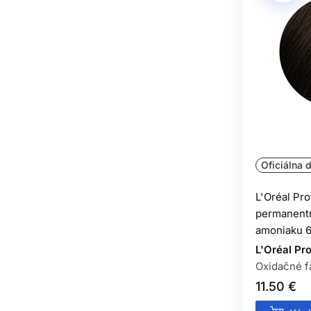
Oficiálna d
L'Oréal Pr
permanentn
amoniaku 6
L'Oréal Pr
Oxidačné f
11.50 €