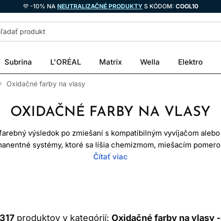
💜 -10% NA
NEUTRALIZAČNÉ PRODUKTY
S KÓDOM:
COOL10
Subrina
L'ORÉAL
Matrix
Wella
Elektro
Oxidačné farby na vlasy
OXIDAČNÉ FARBY NA VLASY
 farebný výsledok po zmiešaní s kompatibilným vyvíjačom alebo 
manentné systémy, ktoré sa líšia chemizmom, miešacím pomer
ou krytia šedivých vlasov. Oxidačné farby preto nemožno vyber
Čítať viac
diskový podklad, história vlasov, cieľová hĺbka a presný návod
KO OXIDAČNÉ FARBY FUNGU
élu s určeným oxidantom začne oxidačná reakcia. Prekurzory fa
1317
produktov v kategórií:
Oxidačné farby na vlasy -