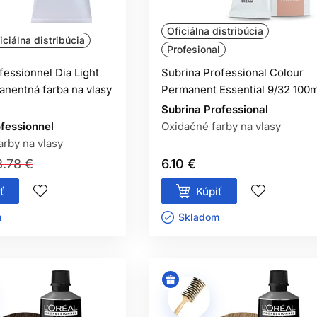
oľahlivo, pretože oxidačná farba bežne nezosvetľuje už vytvore
Oficiálna distribúcia
iciálna distribúcia
BEZAMONIAKOVÁ FARBA NEALERGÉ
Profesional
ezamoniaková oxidačná farba môže obsahovať alergizujúce farbi
fessionnel Dia Light
Subrina Professional Colour
nentná farba na vlasy
Permanent Essential 9/32 100m
Subrina Professional
ofessionnel
Oxidačné farby na vlasy
arby na vlasy
3.78 €
6.10 €
ť
Kúpiť
ㅤ
Skladom ㅤ