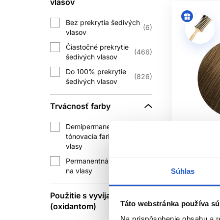
vlasov
Opakované nanášanie svetlejšieho odt
Bez prekrytia šedivých
6
vlasov
Čiastočné prekrytie
466
TE
šedivých vlasov
Do 100% prekrytie
Oxidačné farby môžu vyvolať závažnú 
826
šedivých vlasov
návodu konkrétneho výrobku, aj ke
Trvácnosť farby
Noste rukavice, zabezpečte vetranie a 
opuchu, vyrážke alebo ťažkostiach s
Demipermanentná
tónovacia farba na
472
vlasy
Oficiálna d
Permanentná farba
Po skončení času pôsobenia farbu emu
835
na vlasy
Súhlas
systém vyžaduje. Následná
starostli
L'Oréal Pr
permanentn
Použitie s vyvíjačom
Táto webstránka používa sú
amoniaku 8
(oxidantom)
Farbu chráňte pred nadmerným teplom 
L'Oréal Pr
Na prispôsobenie obsahu a r