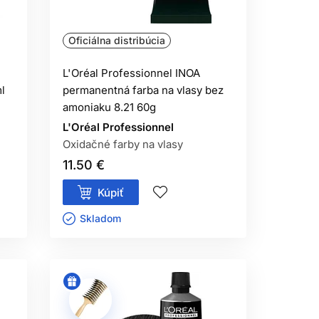
ný umelý pigment.
Oficiálna distribúcia
NNA?
ace látky.
L'Oréal Professionnel INOA
l
permanentná farba na vlasy bez
amoniaku 8.21 60g
L'Oréal Professionnel
Oxidačné farby na vlasy
11.50 €
Kúpiť
Skladom ㅤ