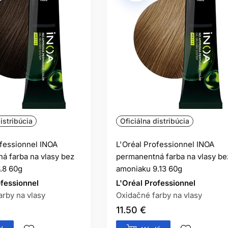
istribúcia
Oficiálna distribúcia
ofessionnel INOA
L'Oréal Professionnel INOA
á farba na vlasy bez
permanentná farba na vlasy be
.8 60g
amoniaku 9.13 60g
ofessionnel
L'Oréal Professionnel
arby na vlasy
Oxidačné farby na vlasy
11.50 €