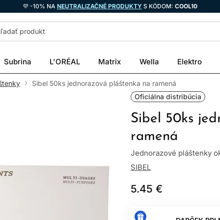
💜 -10% NA
NEUTRALIZAČNÉ PRODUKTY
S KÓDOM:
COOL10
Subrina
L'ORÉAL
Matrix
Wella
Elektro
štenky
Sibel 50ks jednorazová pláštenka na ramená
Oficiálna distribúcia
Sibel 50ks je
ramená
Jednorazové pláštenky o
SIBEL
5.45 €