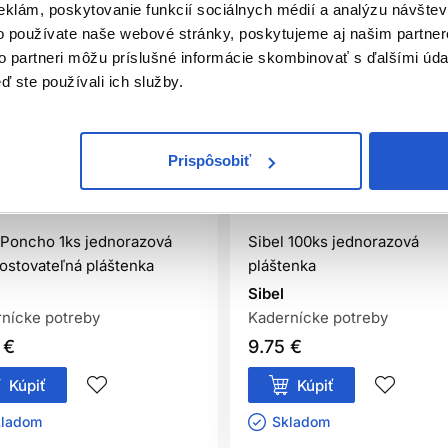
eklám, poskytovanie funkcií sociálnych médií a analýzu návšte
o používate naše webové stránky, poskytujeme aj našim partner
to partneri môžu príslušné informácie skombinovať s ďalšími údaj
ď ste používali ich služby.
Prispôsobiť
iálna distribúcia
Oficiálna distribúcia
 Poncho 1ks jednorazová
Sibel 100ks jednorazová
stovateľná pláštenka
pláštenka
Sibel
nícke potreby
Kadernícke potreby
 €
9.75 €
Kúpiť
Kúpiť
ladom ㅤ
Skladom ㅤ