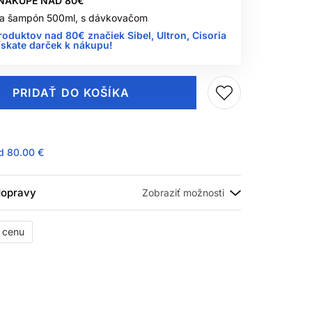
 NÁKUPE NAD 80€
 na šampón 500ml, s dávkovačom
roduktov nad 80€ značiek Sibel, Ultron, Cisoria
ískate darček k nákupu!
PRIDAŤ DO KOŠÍKA
ad
80.00 €
 dopravy
ť cenu