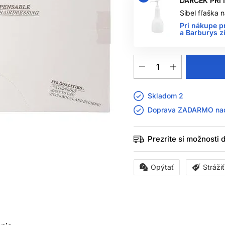
DARČEK PRI
Sibel fľaška
Pri nákupe p
a Barburys z
Skladom 2
Doprava ZADARMO n
Prezrite si možnosti
Opýtať
Stráži