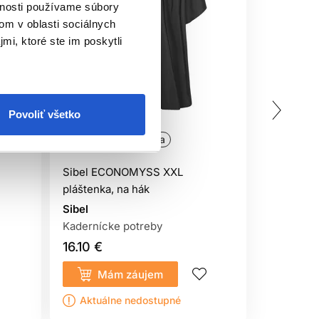
vnosti používame súbory
om v oblasti sociálnych
mi, ktoré ste im poskytli
Povoliť všetko
Oficiálna distribúcia
Oficiálna
Sibel ECONOMYSS XXL
Pláštenk
pláštenka, na hák
patent
Sibel
Sibel
Kadernícke potreby
Kaderníck
16.10 €
15.40 €
Mám záujem
Kúp
Aktuálne nedostupné
Sklado