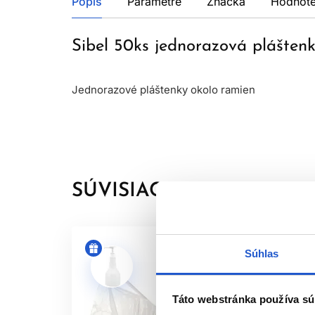
Popis
Parametre
Značka
Hodnote
Sibel 50ks jednorazová plášte
Jednorazové pláštenky okolo ramien
SÚVISIACE PRODUKTY
Súhlas
Táto webstránka používa sú