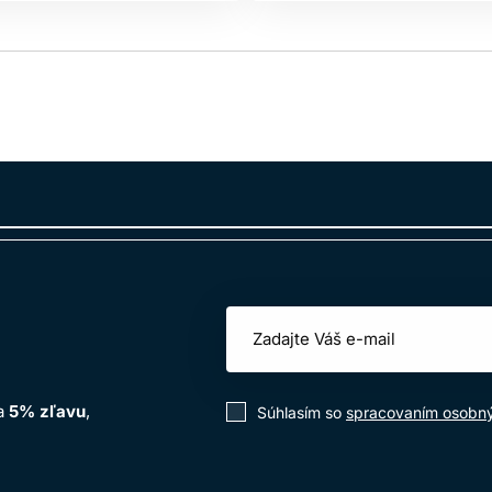
na
5% zľavu
,
Súhlasím so
spracovaním osobn