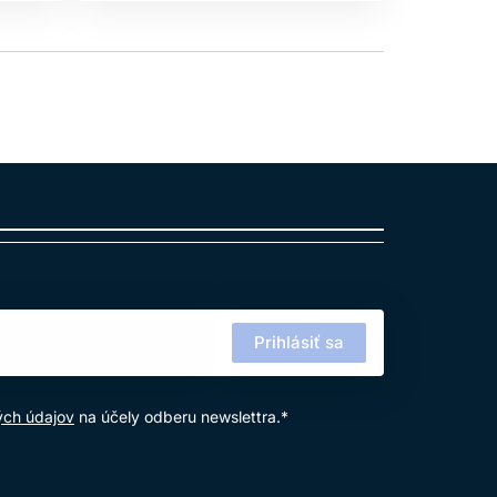
Prihlásiť sa
ých údajov
na účely odberu newslettra.*