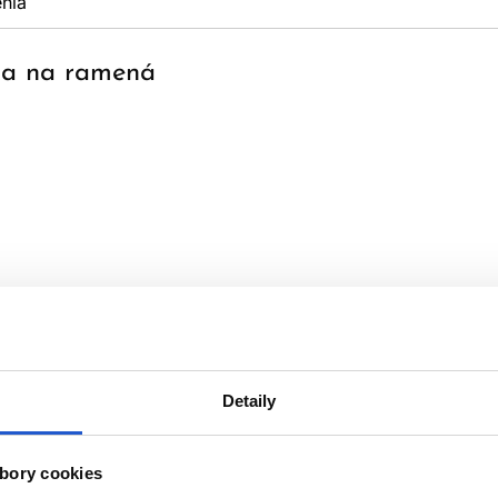
nia
nka na ramená
Detaily
bory cookies