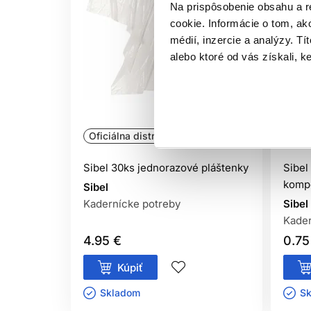
Na prispôsobenie obsahu a r
cookie. Informácie o tom, ak
médií, inzercie a analýzy. Tí
alebo ktoré od vás získali, ke
Oficiálna distribúcia
Ofic
Sibel 30ks jednorazové pláštenky
Sibel
kompo
Sibel
Kadernícke potreby
Sibel
Kader
4.95 €
0.75
Kúpiť
Skladom ㅤ
Sk