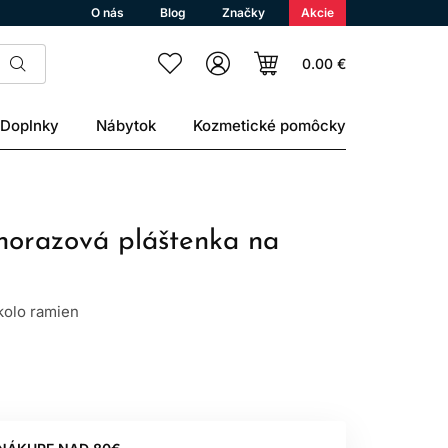
O nás
Blog
Značky
Akcie
0.00 €
Doplnky
Nábytok
Kozmetické pomôcky
dnorazová pláštenka na
kolo ramien