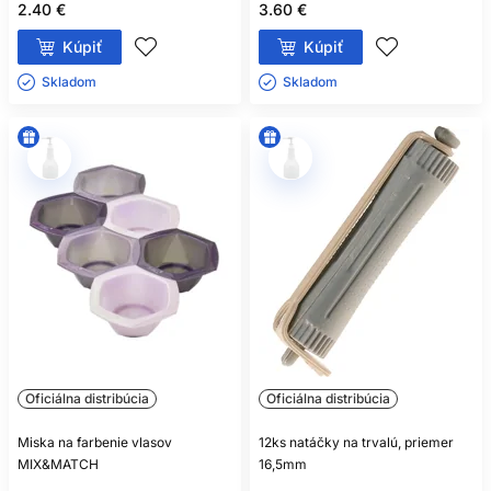
2.40 €
3.60 €
Kúpiť
Kúpiť
Skladom ㅤ
Skladom ㅤ
Oficiálna distribúcia
Oficiálna distribúcia
Miska na farbenie vlasov
12ks natáčky na trvalú, priemer
MIX&MATCH
16,5mm