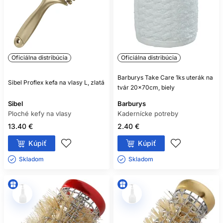
Oficiálna distribúcia
Oficiálna distribúcia
Barburys Take Care 1ks uterák na
Sibel Proflex kefa na vlasy L, zlatá
tvár 20x70cm, biely
Sibel
Barburys
Ploché kefy na vlasy
Kadernícke potreby
13.40 €
2.40 €
Kúpiť
Kúpiť
Skladom ㅤ
Skladom ㅤ