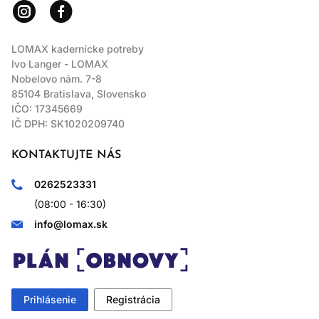
LOMAX kadernícke potreby
Ivo Langer - LOMAX
Nobelovo nám. 7-8
85104 Bratislava, Slovensko
IČO: 17345669
IČ DPH: SK1020209740
KONTAKTUJTE NÁS
0262523331
(08:00 - 16:30)
info@lomax.sk
Prihlásenie
Registrácia