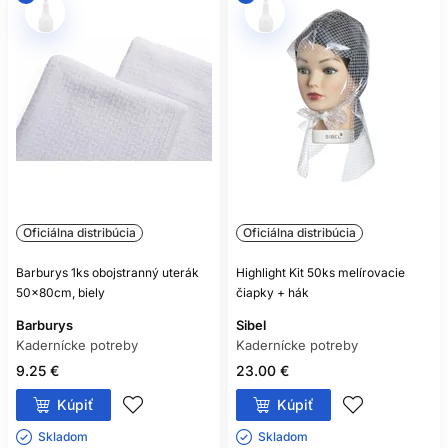
Oficiálna distribúcia
Oficiálna distribúcia
Barburys 1ks obojstranný uterák
Highlight Kit 50ks melírovacie
50x80cm, biely
čiapky + hák
Barburys
Sibel
Kadernícke potreby
Kadernícke potreby
9.25 €
23.00 €
Kúpiť
Kúpiť
Skladom ㅤ
Skladom ㅤ