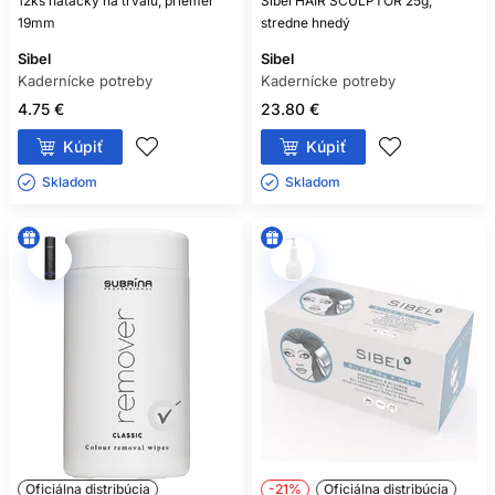
12ks natáčky na trvalú, priemer
Sibel HAIR SCULPTOR 25g,
19mm
stredne hnedý
Sibel
Sibel
Kadernícke potreby
Kadernícke potreby
4.75 €
23.80 €
Kúpiť
Kúpiť
Skladom ㅤ
Skladom ㅤ
Oficiálna distribúcia
-21%
Oficiálna distribúcia