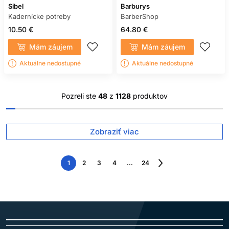
Sibel
Barburys
Kadernícke potreby
BarberShop
10.50 €
64.80 €
Mám záujem
Mám záujem
Aktuálne nedostupné
Aktuálne nedostupné
Pozreli ste
48
z
1128
produktov
Zobraziť viac
1
2
3
4
...
24
Nasledujúca
strana