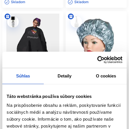
Skladom ㅤ
Skladom ㅤ
Súhlas
Detaily
O cookies
Oficiálna distribúcia
Táto webstránka používa súbory cookies
Framar pláštenka na farbenie
Čiapka na trvalú Alu-Cap super
144x134cm CAPE-COL
Thermo Cap
Na prispôsobenie obsahu a reklám, poskytovanie funkcií
Framar
Sibel
sociálnych médií a analýzu návštevnosti používame
Kadernícke potreby
Kadernícke potreby
súbory cookie. Informácie o tom, ako používate naše
26.60 €
7.70 €
webové stránky, poskytujeme aj našim partnerom v