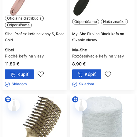
Oficiálna distribúcia
Odporúčame
Naša značka
Odporúčame
Sibel Proflex kefa na vlasy S, Rose
My-She Fluvina Black kefa na
Gold
fúkanie vlasov
Sibel
My-She
Ploché kefy na vlasy
Rozčesávacie kefy na vlasy
11.80 €
8.90 €
Kúpiť
Kúpiť
Skladom ㅤ
Skladom ㅤ