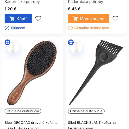
Kadernícke potreby
Kadernícke potreby
1.20 €
6.45 €
Kúpiť
Mám záujem
Skladom ㅤ
Aktuálne nedostupné
Oficiálna distribúcia
Oficiálna distribúcia
Sibel DECOPAD drevená kefa na
Sibel BLACK SLANT kefka na
vlasy L, diviak+nylon
farbenie vlasov