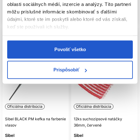
oblasti sociálnych médií, inzercie a analýzy. Títo partneri
Mám záujem
Mám záujem
môžu príslušné informácie skombinovať s ďalšími
Aktuálne nedostupné
Aktuálne nedostupné
údajmi, ktoré ste im poskytli alebo ktoré od vás získali,
keď ste používali ich služby.
Povoliť všetko
Prispôsobiť
Oficiálna distribúcia
Oficiálna distribúcia
Sibel BLACK PM kefka na farbenie
12ks suchozipsové natáčky
vlasov
36mm, červené
Sibel
Sibel