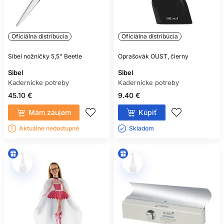
Oficiálna distribúcia
Oficiálna distribúcia
Sibel nožničky 5,5" Beetle
Oprašovák OUST, čierny
Sibel
Sibel
Kadernícke potreby
Kadernícke potreby
45.10 €
9.40 €
Mám záujem
Kúpiť
Aktuálne nedostupné
Skladom ㅤ