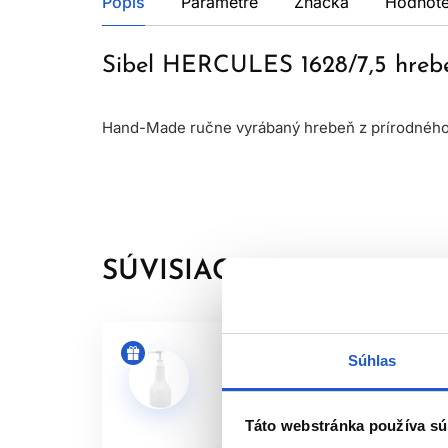
Popis
Parametre
Značka
Hodnote
Sibel HERCULES 1628/7,5 hrebe
Hand-Made ručne vyrábaný hrebeň z prírodného
SÚVISIACE PRODUKTY
Súhlas
Táto webstránka používa sú