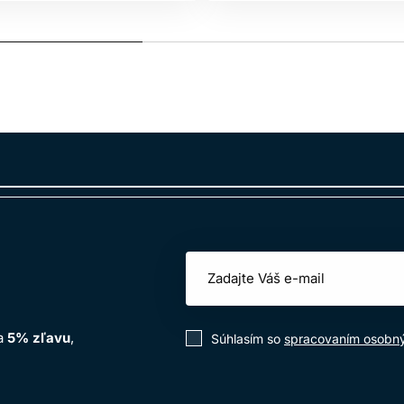
na
5% zľavu
,
Súhlasím so
spracovaním osobn