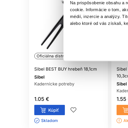
Na prispôsobenie obsahu a r
cookie. Informácie o tom, ak
médií, inzercie a analýzy. Tí
alebo ktoré od vás získali, ke
Oficiálna distribúcia
Ofic
Sibel BEST BUY hrebeň 18,1cm
Sibel
10,3
Sibel
Kadernícke potreby
Sibel
Kader
1.05 €
1.55
Kúpiť
Skladom ㅤ
Ak