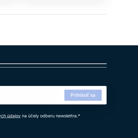
Prihlásiť sa
ých údajov
na účely odberu newslettra.*