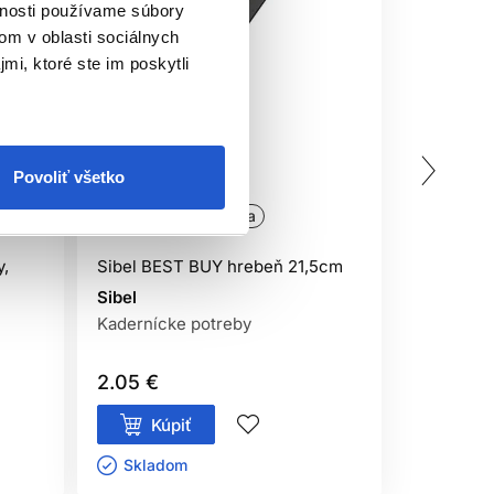
vnosti používame súbory
om v oblasti sociálnych
mi, ktoré ste im poskytli
Povoliť všetko
Oficiálna distribúcia
Oficiálna
y,
Sibel BEST BUY hrebeň 21,5cm
Sibel hre
Line 22c
Sibel
Kadernícke potreby
Sibel
Kaderníck
2.05 €
5.65 €
Kúpiť
Kúp
Skladom ㅤ
Sklado