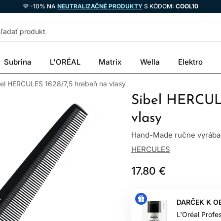
💜 -10% NA
NEUTRALIZAČNÉ PRODUKTY
S KÓDOM:
COOL10
Subrina
L'ORÉAL
Matrix
Wella
Elektro
bel HERCULES 1628/7,5 hrebeň na vlasy
Sibel HERCUL
vlasy
Hand-Made ručne vyrában
HERCULES
17.80 €
DARČEK K O
L'Oréal Profe