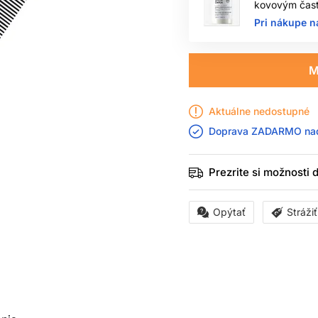
kovovým čast
Pri nákupe n
M
Aktuálne nedostupné
Doprava ZADARMO n
Prezrite si možnosti
Opýtať
Stráži