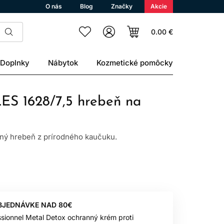
O nás
Blog
Značky
Akcie
0.00 €
Doplnky
Nábytok
Kozmetické pomôcky
ES 1628/7,5 hrebeň na
ý hrebeň z prírodného kaučuku.
BJEDNÁVKE NAD 80€
ssionnel Metal Detox ochranný krém proti