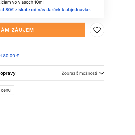
iciam vo vlasoch 10ml
ad 80€ získate od nás darček k objednávke.
ÁM ZÁUJEM
ad
80.00 €
 dopravy
ť cenu