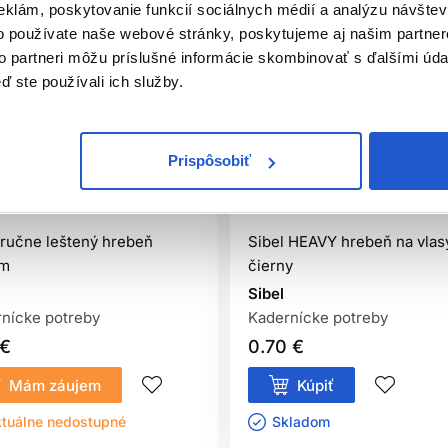
eklám, poskytovanie funkcií sociálnych médií a analýzu návšte
o používate naše webové stránky, poskytujeme aj našim partner
to partneri môžu príslušné informácie skombinovať s ďalšími údaj
ď ste používali ich služby.
Prispôsobiť
iálna distribúcia
Oficiálna distribúcia
 ručne leštený hrebeň
Sibel HEAVY hrebeň na vlas
cm
čierny
Sibel
nícke potreby
Kadernícke potreby
 €
0.70 €
Mám záujem
Kúpiť
tuálne nedostupné
Skladom ㅤ