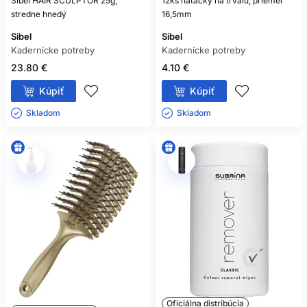
Sibel HAIR SCULPTOR 25g,
12ks natáčky na trvalú, priemer
stredne hnedý
16,5mm
Sibel
Sibel
Kadernícke potreby
Kadernícke potreby
23.80 €
4.10 €
Kúpiť
Kúpiť
Skladom ㅤ
Skladom ㅤ
Oficiálna distribúcia