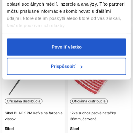
oblasti sociálnych médií, inzercie a analýzy. Títo partneri
Mám záujem
Mám záujem
môžu príslušné informácie skombinovať s ďalšími
Aktuálne nedostupné
Aktuálne nedostupné
údajmi, ktoré ste im poskytli alebo ktoré od vás získali,
keď ste používali ich služby.
Povoliť všetko
Prispôsobiť
Oficiálna distribúcia
Oficiálna distribúcia
Sibel BLACK PM kefka na farbenie
12ks suchozipsové natáčky
vlasov
36mm, červené
Sibel
Sibel