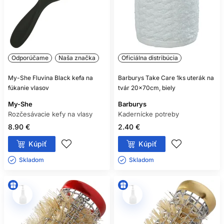
Odporúčame
Naša značka
Oficiálna distribúcia
My-She Fluvina Black kefa na
Barburys Take Care 1ks uterák na
fúkanie vlasov
tvár 20x70cm, biely
My-She
Barburys
Rozčesávacie kefy na vlasy
Kadernícke potreby
8.90 €
2.40 €
Kúpiť
Kúpiť
Skladom ㅤ
Skladom ㅤ