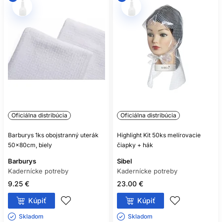
Oficiálna distribúcia
Oficiálna distribúcia
Barburys 1ks obojstranný uterák
Highlight Kit 50ks melírovacie
50x80cm, biely
čiapky + hák
Barburys
Sibel
Kadernícke potreby
Kadernícke potreby
9.25 €
23.00 €
Kúpiť
Kúpiť
Skladom ㅤ
Skladom ㅤ