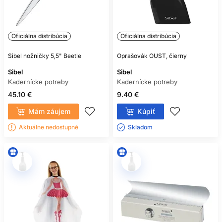
Oficiálna distribúcia
Oficiálna distribúcia
Sibel nožničky 5,5" Beetle
Oprašovák OUST, čierny
Sibel
Sibel
Kadernícke potreby
Kadernícke potreby
45.10 €
9.40 €
Mám záujem
Kúpiť
Aktuálne nedostupné
Skladom ㅤ