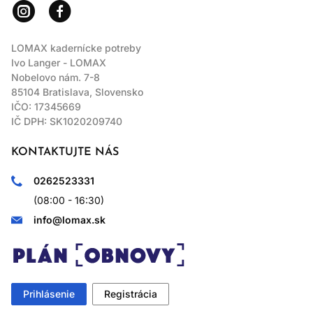
LOMAX kadernícke potreby
Ivo Langer - LOMAX
Nobelovo nám. 7-8
85104 Bratislava, Slovensko
IČO: 17345669
IČ DPH: SK1020209740
KONTAKTUJTE NÁS
0262523331
(08:00 - 16:30)
info@lomax.sk
Prihlásenie
Registrácia