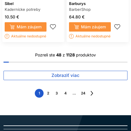
Sibel
Barburys
Kadernícke potreby
BarberShop
10.50 €
64.80 €
Mám záujem
Mám záujem
Aktuálne nedostupné
Aktuálne nedostupné
Pozreli ste
48
z
1128
produktov
Zobraziť viac
1
2
3
4
...
24
Nasledujúca
strana