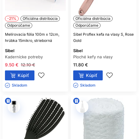
-21%
Oficiálna distribúcia
Oficiálna distribúcia
Odporúčame
Odporúčame
Melírovacia fólia 100m x 12cm,
Sibel Proflex kefa na vlasy S, Rose
hrúbka 15mikro, strieborná
Gold
Sibel
Sibel
Kadernícke potreby
Ploché kefy na vlasy
9.50 €
12.10 €
11.80 €
Kúpiť
Kúpiť
Skladom ㅤ
Skladom ㅤ