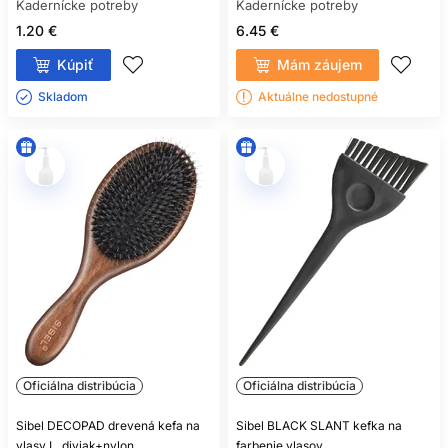
Kadernícke potreby
Kadernícke potreby
1.20 €
6.45 €
Kúpiť
Mám záujem
Skladom ㅤ
Aktuálne nedostupné
Oficiálna distribúcia
Oficiálna distribúcia
Sibel DECOPAD drevená kefa na
Sibel BLACK SLANT kefka na
vlasy L, diviak+nylon
farbenie vlasov