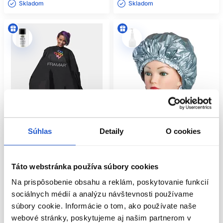
Skladom ㅤ
Skladom ㅤ
Súhlas
Detaily
O cookies
Oficiálna distribúcia
Táto webstránka používa súbory cookies
Framar pláštenka na farbenie
Čiapka na trvalú Alu-Cap super
144x134cm CAPE-COL
Thermo Cap
Na prispôsobenie obsahu a reklám, poskytovanie funkcií
Framar
Sibel
sociálnych médií a analýzu návštevnosti používame
Kadernícke potreby
Kadernícke potreby
súbory cookie. Informácie o tom, ako používate naše
26.60 €
7.70 €
webové stránky, poskytujeme aj našim partnerom v