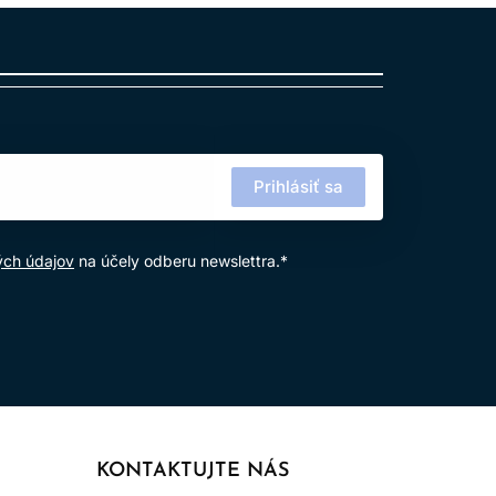
žívanie výrobku.
Prihlásiť sa
ých údajov
na účely odberu newslettra.*
KONTAKTUJTE NÁS