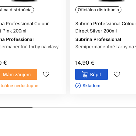
iálna distribúcia
Oficiálna distribúcia
na Professional Colour
Subrina Professional Colou
entačný test kožnej znášanlivosti vykonaný
48 hodín pred každým
t Pink 200ml
Direct Silver 200ml
 stranu predlaktia) a nechajte pôsobiť. Ak sa počas testu alebo
vajte.
na Professional
Subrina Professional
ermanentné farby na vlasy
Semipermanentné farby na 
0 €
14.90 €
kodenú pokožku hlavy,
Mám záujem
Kúpiť
 na farbenie vlasov,
tuálne nedostupné
Skladom ㅤ
tovanie čiernou henou.
í ich okamžite dôkladne vypláchnite vodou.