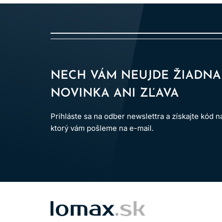
Používajte vhodné ochranné rukavice.
Uchovávajte mimo dosahu detí.
Výrobok je určený len na
profesionálne použ
Po aplikácii vlasy dôkladne opláchnite.
NECH VÁM NEUJDE ŽIADNA
Dodržiavanie uvedených pokynov pomáha minimal
NOVINKA ANI ZĽAVA
Prihláste sa na odber newslettra a získajte kód 
ktorý vám pošleme na e-mail.
LOMAX