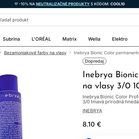
💜 -10% NA
NEUTRALIZAČNÉ PRODUKTY
S KÓDOM:
COOL10
Subrina
L'ORÉAL
Matrix
Wella
Elektro
Bezamoniakové farby na vlasy
Inebrya Bionic Color permanent
Dopredaj
Inebrya Bioni
na vlasy 3/0 
Inebrya Bionic Color Pro
3/0 tmavá prírodná hnedá.
INEBRYA
8.10 €