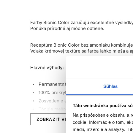
Farby Bionic Color zaručujú excelentné výsledky
Ponúka prírodné aj módne odtiene.
Receptúra Bionic Color bez amoniaku kombinuje k
Vďaka krémovej textúre sa farba ľahko mieša a ap
Hlavné výhody:
Permanentná farba na vlasy bez amoniaku
Súhlas
100% prekrytie šedivých vlasov
Zosvetlenie až o 3-4 výšok odtieňu
Táto webstránka používa sú
Tónuje melírované vlasy
Na prispôsobenie obsahu a r
Bez nepríjemného zápachu
ZOBRAZIŤ VIAC
cookie. Informácie o tom, ak
S obsahom kolagénu a Micro Sapphire kryšt
médií, inzercie a analýzy. Tí