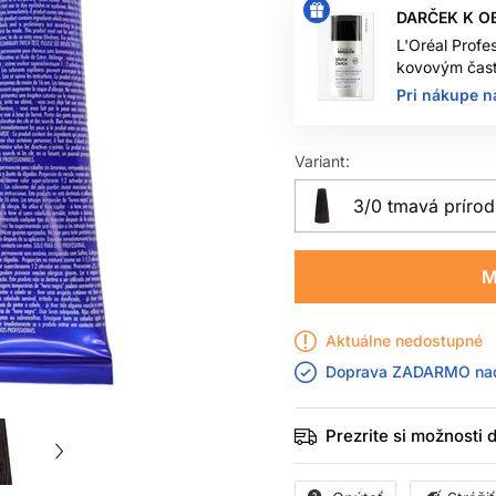
DARČEK K O
L'Oréal Profe
kovovým čast
Pri nákupe n
Variant:
3/0 tmavá príro
M
Aktuálne nedostupné
Doprava ZADARMO n
Prezrite si možnosti