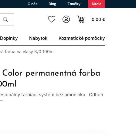
O nás
Blog
Značky
Akcie
0.00 €
Doplnky
Nábytok
Kozmetické pomôcky
ná farba na vlasy 3/0 100ml
c Color permanentná farba
100ml
fesionálny farbiaci systém bez amoniaku Odtieň
..