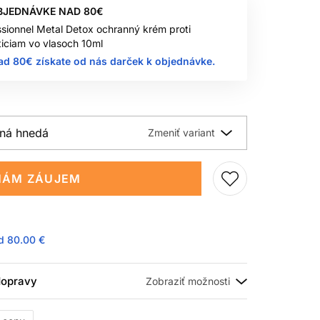
BJEDNÁVKE NAD 80€
ssionnel Metal Detox ochranný krém proti
iciam vo vlasoch 10ml
ad 80€ získate od nás darček k objednávke.
dná hnedá
ÁM ZÁUJEM
ad
80.00 €
 dopravy