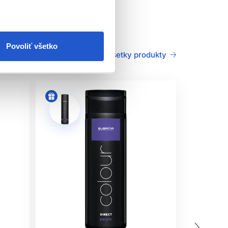
Povoliť všetko
Všetky produkty
održiavajte. Tento výrobok nie je určený pre