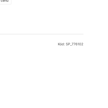
ť cenu
Kód: SP_776102