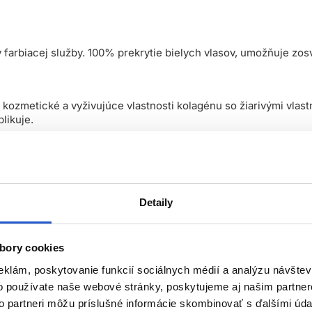
 farbiacej služby. 100% prekrytie bielych vlasov, umožňuje zosv
ozmetické a vyživujúce vlastnosti kolagénu so žiarivými vlast
likuje.
Detaily
bory cookies
eklám, poskytovanie funkcií sociálnych médií a analýzu návšte
o používate naše webové stránky, poskytujeme aj našim partner
álmi
to partneri môžu príslušné informácie skombinovať s ďalšími údaj