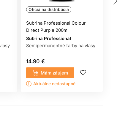
Oficiálna distribúcia
Oficiálna
r
Subrina Professional Colour
Subrina P
 použitím produktu
. Naneste malé množstvo
Direct Purple 200ml
Direct Or
 do 48 hodín objaví podráždenie, svrbenie,
Subrina Professional
Subrina P
vlasy
Semipermanentné farby na vlasy
Semiperma
14.90 €
14.90 €
Mám záujem
Kúp
Aktuálne nedostupné
Sklado