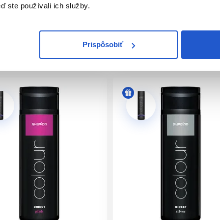
ď ste používali ich služby.
asy spolu s Bionic vyvíjačom
Prispôsobiť
: 2
cie. Pred použitím si pozorne prečítajte návod a dôsledne ho d