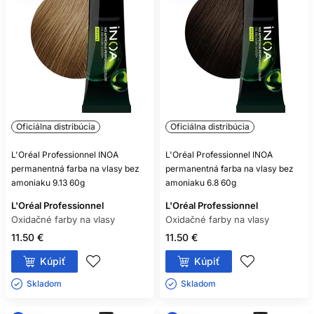
POTREBUJE KAŽDÁ OXIDAČNÁ
FARBA VYVÍJAČ?
Takmer všetky áno, ale vždy sa riaďte označením
konkrétneho produktu.
MÔŽEM ZMIEŠAŤ FARBU A
OXIDANT RÔZNYCH ZNAČIEK?
Oficiálna distribúcia
Oficiálna distribúcia
Iba ak to výrobca výslovne povoľuje; bezpečnou voľbou je
L'Oréal Professionnel INOA
L'Oréal Professionnel INOA
kompatibilný systém jednej rady.
permanentná farba na vlasy bez
permanentná farba na vlasy bez
amoniaku 9.13 60g
amoniaku 6.8 60g
ZOSVETLÍ SVETLÁ FARBA TMAVÉ
L'Oréal Professionnel
FARBENÉ VLASY?
L'Oréal Professionnel
Oxidačné farby na vlasy
Oxidačné farby na vlasy
Spravidla nie spoľahlivo, pretože oxidačná farba bežne
11.50 €
11.50 €
nezosvetľuje už vytvorený umelý pigment.
Kúpiť
Kúpiť
JE BEZAMONIAKOVÁ FARBA
Skladom ㅤ
Skladom ㅤ
NEALERGÉNNA?