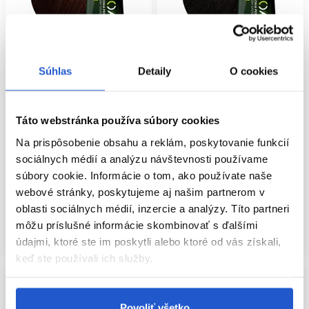
Súhlas
Detaily
O cookies
Oficiálna distribúcia
Oficiálna distribúcia
L'Oréal Professionnel INOA
L'Oréal Professionnel INOA
Táto webstránka používa súbory cookies
permanentná farba na vlasy bez
permanentná farba na vlasy bez
amoniaku 5.5 60g
amoniaku 4.8 60g
Na prispôsobenie obsahu a reklám, poskytovanie funkcií
sociálnych médií a analýzu návštevnosti používame
L'Oréal Professionnel
L'Oréal Professionnel
súbory cookie. Informácie o tom, ako používate naše
Oxidačné farby na vlasy
Oxidačné farby na vlasy
webové stránky, poskytujeme aj našim partnerom v
11.50 €
11.50 €
oblasti sociálnych médií, inzercie a analýzy. Títo partneri
Kúpiť
Kúpiť
môžu príslušné informácie skombinovať s ďalšími
Skladom ㅤ
Skladom ㅤ
údajmi, ktoré ste im poskytli alebo ktoré od vás získali,
keď ste používali ich služby.
Povoliť všetko