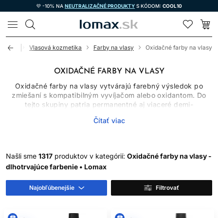
💜 -10% NA
NEUTRALIZAČNÉ PRODUKTY
S KÓDOM:
COOL10
LOMAX
Úvod
Vlasová kozmetika
Farby na vlasy
Oxidačné farby na vlasy
OXIDAČNÉ FARBY NA VLASY
Oxidačné farby na vlasy vytvárajú farebný výsledok po
zmiešaní s kompatibilným vyvíjačom alebo oxidantom. Do
tejto skupiny patria permanentné aj viaceré demi-
permanentné systémy, ktoré sa líšia chemizmom, miešacím
Čítať viac
pomerom, časom pôsobenia, schopnosťou zosvetľovať
prirodzený pigment a mierou krytia šedivých vlasov.
Oxidačné farby preto nemožno vyberať iba podľa obrázka
odtieňa. Dôležitý je východiskový podklad, história vlasov,
Našli sme
1317
produktov v kategórií:
Oxidačné farby na vlasy -
cieľová hĺbka a presný návod výrobcu.
dlhotrvajúce farbenie • Lomax
AKO OXIDAČNÉ FARBY
Najobľúbenejšie
Filtrovať
FUNGUJÚ
Po spojení farbiaceho krému alebo gélu s určeným