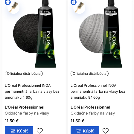
Nie. Aj bezamoniaková oxidačná farba môže obsahovať
alergizujúce farbiace látky.
Oficiálna distribúcia
Oficiálna distribúcia
L'Oréal Professionnel INOA
L'Oréal Professionnel INOA
permanentná farba na vlasy bez
permanentná farba na vlasy bez
amoniaku 4 60g
amoniaku 9.1 60g
L'Oréal Professionnel
L'Oréal Professionnel
Oxidačné farby na vlasy
Oxidačné farby na vlasy
11.50 €
11.50 €
Kúpiť
Kúpiť