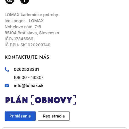
LOMAX kadernícke potreby
Ivo Langer - LOMAX
Nobelovo nám. 7-8
85104 Bratislava, Slovensko
IČO: 17345669
IČ DPH: SK1020209740
KONTAKTUJTE NÁS
0262523331
(08:00 - 16:30)
info@lomax.sk
Prihlásenie
Registrácia