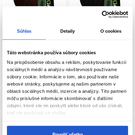
Súhlas
Detaily
O cookies
Oficiálna distribúcia
Oficiálna distribúcia
L'Oréal Professionnel INOA
L'Oréal Professionnel INOA
Táto webstránka používa súbory cookies
permanentná farba na vlasy bez
permanentná farba na vlasy bez
amoniaku 5.5 60g
amoniaku 4.8 60g
Na prispôsobenie obsahu a reklám, poskytovanie funkcií
sociálnych médií a analýzu návštevnosti používame
L'Oréal Professionnel
L'Oréal Professionnel
súbory cookie. Informácie o tom, ako používate naše
Oxidačné farby na vlasy
Oxidačné farby na vlasy
webové stránky, poskytujeme aj našim partnerom v
11.50 €
11.50 €
oblasti sociálnych médií, inzercie a analýzy. Títo partneri
Kúpiť
Kúpiť
môžu príslušné informácie skombinovať s ďalšími
Skladom ㅤ
Skladom ㅤ
údajmi, ktoré ste im poskytli alebo ktoré od vás získali,
keď ste používali ich služby.
Povoliť všetko