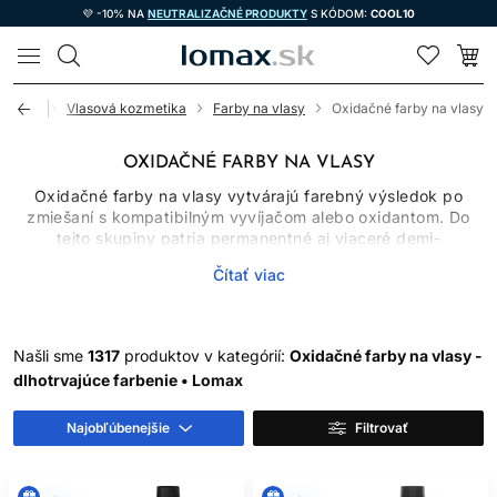
💜 -10% NA
NEUTRALIZAČNÉ PRODUKTY
S KÓDOM:
COOL10
LOMAX
Úvod
Vlasová kozmetika
Farby na vlasy
Oxidačné farby na vlasy
OXIDAČNÉ FARBY NA VLASY
Oxidačné farby na vlasy vytvárajú farebný výsledok po
zmiešaní s kompatibilným vyvíjačom alebo oxidantom. Do
tejto skupiny patria permanentné aj viaceré demi-
permanentné systémy, ktoré sa líšia chemizmom, miešacím
Čítať viac
pomerom, časom pôsobenia, schopnosťou zosvetľovať
prirodzený pigment a mierou krytia šedivých vlasov.
Oxidačné farby preto nemožno vyberať iba podľa obrázka
odtieňa. Dôležitý je východiskový podklad, história vlasov,
Našli sme
1317
produktov v kategórií:
Oxidačné farby na vlasy -
cieľová hĺbka a presný návod výrobcu.
dlhotrvajúce farbenie • Lomax
AKO OXIDAČNÉ FARBY
Najobľúbenejšie
Filtrovať
FUNGUJÚ
Po spojení farbiaceho krému alebo gélu s určeným