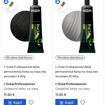
Nie. Aj bezamoniaková oxidačná farba môže obsahovať
alergizujúce farbiace látky.
Oficiálna distribúcia
Oficiálna distribúcia
L'Oréal Professionnel INOA
L'Oréal Professionnel INOA
permanentná farba na vlasy bez
permanentná farba na vlasy bez
amoniaku 4 60g
amoniaku 9.1 60g
L'Oréal Professionnel
L'Oréal Professionnel
Oxidačné farby na vlasy
Oxidačné farby na vlasy
11.50 €
11.50 €
Kúpiť
Kúpiť