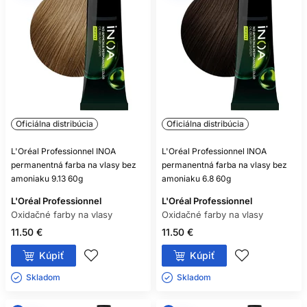
POTREBUJE KAŽDÁ OXIDAČNÁ
FARBA VYVÍJAČ?
Takmer všetky áno, ale vždy sa riaďte označením
konkrétneho produktu.
MÔŽEM ZMIEŠAŤ FARBU A
OXIDANT RÔZNYCH ZNAČIEK?
Oficiálna distribúcia
Oficiálna distribúcia
Iba ak to výrobca výslovne povoľuje; bezpečnou voľbou je
L'Oréal Professionnel INOA
L'Oréal Professionnel INOA
kompatibilný systém jednej rady.
permanentná farba na vlasy bez
permanentná farba na vlasy bez
amoniaku 9.13 60g
amoniaku 6.8 60g
ZOSVETLÍ SVETLÁ FARBA TMAVÉ
L'Oréal Professionnel
FARBENÉ VLASY?
L'Oréal Professionnel
Oxidačné farby na vlasy
Oxidačné farby na vlasy
Spravidla nie spoľahlivo, pretože oxidačná farba bežne
11.50 €
11.50 €
nezosvetľuje už vytvorený umelý pigment.
Kúpiť
Kúpiť
JE BEZAMONIAKOVÁ FARBA
Skladom ㅤ
Skladom ㅤ
NEALERGÉNNA?