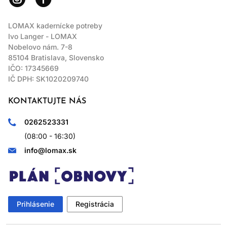
LOMAX kadernícke potreby
Ivo Langer - LOMAX
Nobelovo nám. 7-8
85104 Bratislava, Slovensko
IČO: 17345669
IČ DPH: SK1020209740
KONTAKTUJTE NÁS
0262523331
(08:00 - 16:30)
info@lomax.sk
Prihlásenie
Registrácia