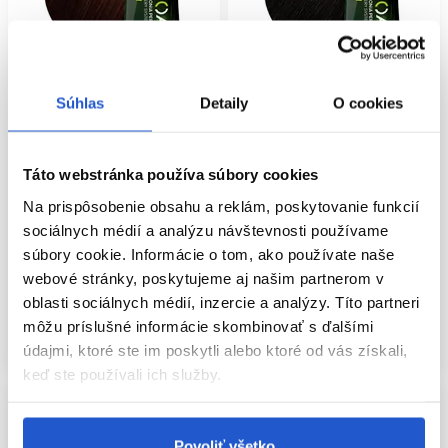
Súhlas
Detaily
O cookies
Oficiálna distribúcia
Oficiálna distribúcia
L'Oréal Professionnel INOA
L'Oréal Professionnel INOA
Táto webstránka používa súbory cookies
permanentná farba na vlasy bez
permanentná farba na vlasy bez
amoniaku 5.5 60g
amoniaku 4.8 60g
Na prispôsobenie obsahu a reklám, poskytovanie funkcií
sociálnych médií a analýzu návštevnosti používame
L'Oréal Professionnel
L'Oréal Professionnel
súbory cookie. Informácie o tom, ako používate naše
Oxidačné farby na vlasy
Oxidačné farby na vlasy
webové stránky, poskytujeme aj našim partnerom v
11.50 €
11.50 €
oblasti sociálnych médií, inzercie a analýzy. Títo partneri
Kúpiť
Kúpiť
môžu príslušné informácie skombinovať s ďalšími
Skladom ㅤ
Skladom ㅤ
údajmi, ktoré ste im poskytli alebo ktoré od vás získali,
keď ste používali ich služby.
Povoliť všetko