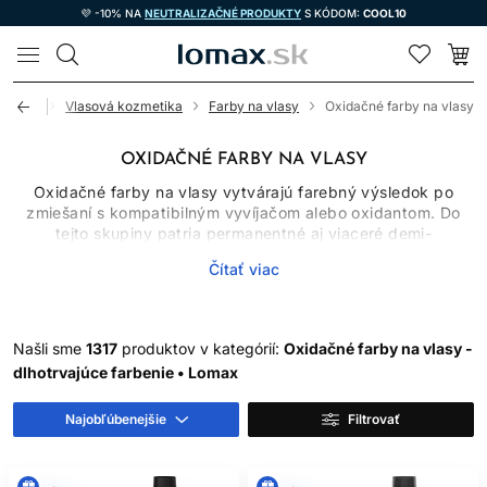
💜 -10% NA
NEUTRALIZAČNÉ PRODUKTY
S KÓDOM:
COOL10
LOMAX
Úvod
Vlasová kozmetika
Farby na vlasy
Oxidačné farby na vlasy
OXIDAČNÉ FARBY NA VLASY
Oxidačné farby na vlasy vytvárajú farebný výsledok po
zmiešaní s kompatibilným vyvíjačom alebo oxidantom. Do
tejto skupiny patria permanentné aj viaceré demi-
permanentné systémy, ktoré sa líšia chemizmom, miešacím
Čítať viac
pomerom, časom pôsobenia, schopnosťou zosvetľovať
prirodzený pigment a mierou krytia šedivých vlasov.
Oxidačné farby preto nemožno vyberať iba podľa obrázka
odtieňa. Dôležitý je východiskový podklad, história vlasov,
Našli sme
1317
produktov v kategórií:
Oxidačné farby na vlasy -
cieľová hĺbka a presný návod výrobcu.
dlhotrvajúce farbenie • Lomax
AKO OXIDAČNÉ FARBY
Najobľúbenejšie
Filtrovať
FUNGUJÚ
Po spojení farbiaceho krému alebo gélu s určeným