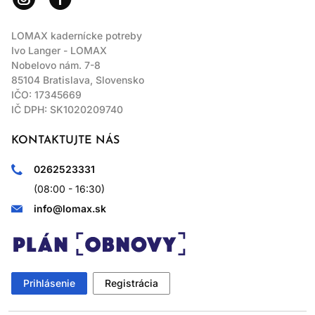
LOMAX kadernícke potreby
Ivo Langer - LOMAX
Nobelovo nám. 7-8
85104 Bratislava, Slovensko
IČO: 17345669
IČ DPH: SK1020209740
KONTAKTUJTE NÁS
0262523331
(08:00 - 16:30)
info@lomax.sk
Prihlásenie
Registrácia