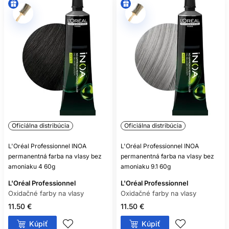
Nie. Aj bezamoniaková oxidačná farba môže obsahovať
alergizujúce farbiace látky.
Oficiálna distribúcia
Oficiálna distribúcia
L'Oréal Professionnel INOA
L'Oréal Professionnel INOA
permanentná farba na vlasy bez
permanentná farba na vlasy bez
amoniaku 4 60g
amoniaku 9.1 60g
L'Oréal Professionnel
L'Oréal Professionnel
Oxidačné farby na vlasy
Oxidačné farby na vlasy
11.50 €
11.50 €
Kúpiť
Kúpiť