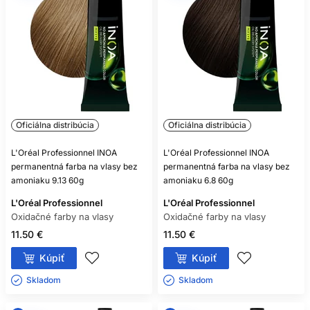
POTREBUJE KAŽDÁ OXIDAČNÁ
FARBA VYVÍJAČ?
Takmer všetky áno, ale vždy sa riaďte označením
konkrétneho produktu.
MÔŽEM ZMIEŠAŤ FARBU A
OXIDANT RÔZNYCH ZNAČIEK?
Oficiálna distribúcia
Oficiálna distribúcia
Iba ak to výrobca výslovne povoľuje; bezpečnou voľbou je
L'Oréal Professionnel INOA
L'Oréal Professionnel INOA
kompatibilný systém jednej rady.
permanentná farba na vlasy bez
permanentná farba na vlasy bez
amoniaku 9.13 60g
amoniaku 6.8 60g
ZOSVETLÍ SVETLÁ FARBA TMAVÉ
L'Oréal Professionnel
FARBENÉ VLASY?
L'Oréal Professionnel
Oxidačné farby na vlasy
Oxidačné farby na vlasy
Spravidla nie spoľahlivo, pretože oxidačná farba bežne
11.50 €
11.50 €
nezosvetľuje už vytvorený umelý pigment.
Kúpiť
Kúpiť
JE BEZAMONIAKOVÁ FARBA
Skladom ㅤ
Skladom ㅤ
NEALERGÉNNA?