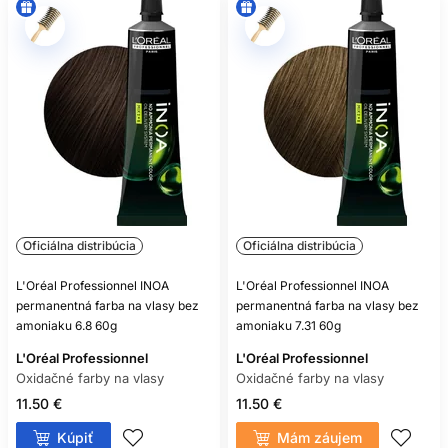
Nie. Aj bezamoniaková oxidačná farba môže obsahovať
alergizujúce farbiace látky.
Oficiálna distribúcia
Oficiálna distribúcia
L'Oréal Professionnel INOA
L'Oréal Professionnel INOA
permanentná farba na vlasy bez
permanentná farba na vlasy bez
amoniaku 6.8 60g
amoniaku 7.31 60g
L'Oréal Professionnel
L'Oréal Professionnel
Oxidačné farby na vlasy
Oxidačné farby na vlasy
11.50 €
11.50 €
Kúpiť
Mám záujem