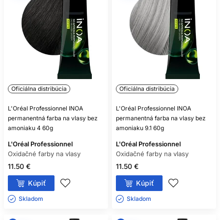
POTREBUJE KAŽDÁ OXIDAČNÁ
FARBA VYVÍJAČ?
Takmer všetky áno, ale vždy sa riaďte označením
konkrétneho produktu.
MÔŽEM ZMIEŠAŤ FARBU A
OXIDANT RÔZNYCH ZNAČIEK?
Oficiálna distribúcia
Oficiálna distribúcia
Iba ak to výrobca výslovne povoľuje; bezpečnou voľbou je
L'Oréal Professionnel INOA
L'Oréal Professionnel INOA
kompatibilný systém jednej rady.
permanentná farba na vlasy bez
permanentná farba na vlasy bez
amoniaku 4 60g
amoniaku 9.1 60g
ZOSVETLÍ SVETLÁ FARBA TMAVÉ
L'Oréal Professionnel
FARBENÉ VLASY?
L'Oréal Professionnel
Oxidačné farby na vlasy
Oxidačné farby na vlasy
Spravidla nie spoľahlivo, pretože oxidačná farba bežne
11.50 €
11.50 €
nezosvetľuje už vytvorený umelý pigment.
Kúpiť
Kúpiť
JE BEZAMONIAKOVÁ FARBA
Skladom ㅤ
Skladom ㅤ
NEALERGÉNNA?