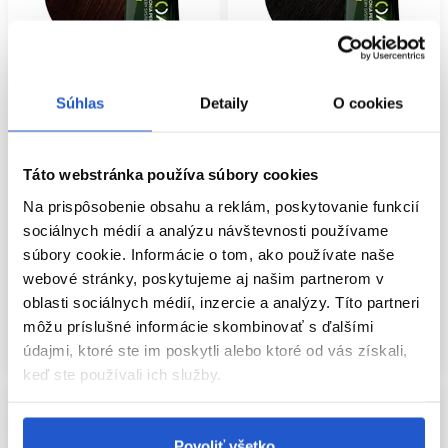
Súhlas
Detaily
O cookies
Oficiálna distribúcia
Oficiálna distribúcia
L'Oréal Professionnel INOA
L'Oréal Professionnel INOA
Táto webstránka používa súbory cookies
permanentná farba na vlasy bez
permanentná farba na vlasy bez
amoniaku 5.5 60g
amoniaku 4.8 60g
Na prispôsobenie obsahu a reklám, poskytovanie funkcií
sociálnych médií a analýzu návštevnosti používame
L'Oréal Professionnel
L'Oréal Professionnel
súbory cookie. Informácie o tom, ako používate naše
Oxidačné farby na vlasy
Oxidačné farby na vlasy
webové stránky, poskytujeme aj našim partnerom v
11.50 €
11.50 €
oblasti sociálnych médií, inzercie a analýzy. Títo partneri
Kúpiť
Kúpiť
môžu príslušné informácie skombinovať s ďalšími
Skladom ㅤ
Skladom ㅤ
údajmi, ktoré ste im poskytli alebo ktoré od vás získali,
keď ste používali ich služby.
Povoliť všetko