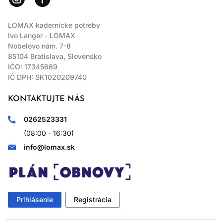
LOMAX kadernícke potreby
Ivo Langer - LOMAX
Nobelovo nám. 7-8
85104 Bratislava, Slovensko
IČO: 17345669
IČ DPH: SK1020209740
KONTAKTUJTE NÁS
0262523331
(08:00 - 16:30)
info@lomax.sk
Prihlásenie
Registrácia