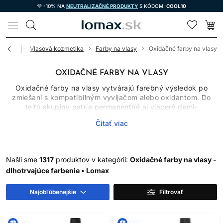
💜 -10% NA
NEUTRALIZAČNÉ PRODUKTY
S KÓDOM:
COOL10
LOMAX
Úvod
Vlasová kozmetika
Farby na vlasy
Oxidačné farby na vlasy
OXIDAČNÉ FARBY NA VLASY
Oxidačné farby na vlasy vytvárajú farebný výsledok po
zmiešaní s kompatibilným vyvíjačom alebo oxidantom. Do
tejto skupiny patria permanentné aj viaceré demi-
permanentné systémy, ktoré sa líšia chemizmom, miešacím
Čítať viac
pomerom, časom pôsobenia, schopnosťou zosvetľovať
prirodzený pigment a mierou krytia šedivých vlasov.
Oxidačné farby preto nemožno vyberať iba podľa obrázka
odtieňa. Dôležitý je východiskový podklad, história vlasov,
Našli sme
1317
produktov v kategórií:
Oxidačné farby na vlasy -
cieľová hĺbka a presný návod výrobcu.
dlhotrvajúce farbenie • Lomax
AKO OXIDAČNÉ FARBY
Najobľúbenejšie
Filtrovať
FUNGUJÚ
Po spojení farbiaceho krému alebo gélu s určeným