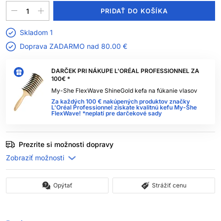
PRIDAŤ DO KOŠÍKA
Skladom 1
Doprava ZADARMO nad
80.00 €
DARČEK PRI NÁKUPE L'ORÉAL PROFESSIONNEL ZA
100€ *
My-She FlexWave ShineGold kefa na fúkanie vlasov
Za každých 100 € nakúpených produktov značky
L'Oréal Professionnel získate kvalitnú kefu My-She
FlexWave! *neplatí pre darčekové sady
Prezrite si možnosti dopravy
Opýtať
Strážiť cenu