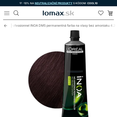
💜 -10% NA
NEUTRALIZAČNÉ PRODUKTY
S KÓDOM:
COOL10
LOMAX
'Oréal Professionnel INOA DM5 permanentná farba na vlasy bez amoniaku 4.2