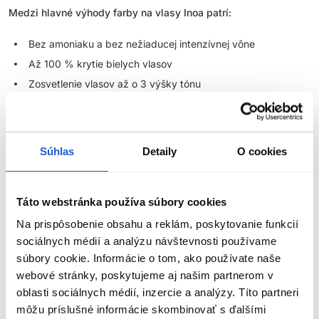
Medzi hlavné výhody farby na vlasy Inoa patrí:
Bez amoniaku a bez nežiaducej intenzívnej vône
Až 100 % krytie bielych vlasov
Zosvetlenie vlasov až o 3 výšky tónu
Až o 48 % lesklejší vzhľad vlasov
Ochrana vlasov pred vysušením až po dobu 6 týždňov
Profesionálny výsledok s vysokým rešpektom k vlasovej
Súhlas
Detaily
O cookies
pokožke
Široká paleta odtieňov pre individuálne namiešanie farby
Táto webstránka používa súbory cookies
Vďaka týmto vlastnostiam sú Inoa farby na vlasy skvelou voľbou
pre salóny, ktoré chcú ponúknuť klientkam kvalitné farbenie bez
Na prispôsobenie obsahu a reklám, poskytovanie funkcií
amoniaku, no zároveň nechcú robiť kompromisy v krytí, intenzite
sociálnych médií a analýzu návštevnosti používame
farby ani lesku.
súbory cookie. Informácie o tom, ako používate naše
webové stránky, poskytujeme aj našim partnerom v
Táto farba na vlasy bez amoniaku je vyvinutá na báze olejovej
oblasti sociálnych médií, inzercie a analýzy. Títo partneri
technológie, vďaka ktorej sa farebné pigmenty efektívne
ZOBRAZIŤ VIAC
môžu príslušné informácie skombinovať s ďalšími
dostávajú do vlasového vlákna a vytvárajú žiarivý, rovnomerný a