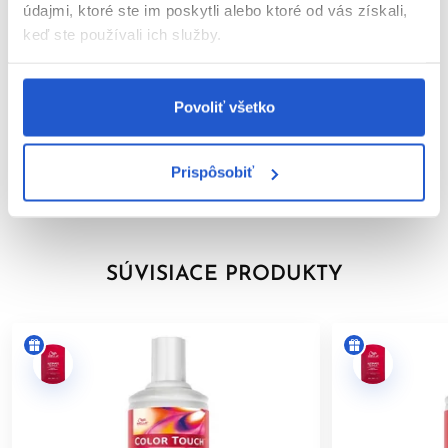
---
údajmi, ktoré ste im poskytli alebo ktoré od vás získali,
keď ste používali ich služby.
Parametre
*COLOR TOUCH, COLOR TOUCH Sunlights (okrem Sunlight/0)
a COLOR TOUCH Relights.
Video
Povoliť všetko
---
Značka
BEZPEČNOSTNÉ UPOZORNENIE
Prispôsobiť
Hodnotenia
Farby na vlasy môžu vyvolať vážne alergické reakcie. Pred
použitím si pozorne prečítajte návod a dôsledne ho
dodržiavajte. Tento výrobok nie je určený pre osoby mladšie ako
16 rokov.
SÚVISIACE PRODUKTY
TEST KOŽNEJ ZNÁŠANLIVOSTI
Aby sa predišlo alergickej reakcii, musí byť orientačný test
kožnej znášanlivosti vykonaný
48 hodín pred každým použitím
produktu
. Naneste malé množstvo farby na čistú, suchú
pokožku (napr. na vnútornú stranu predlaktia) a nechajte
pôsobiť. Ak sa počas testu alebo do 48 hodín objaví