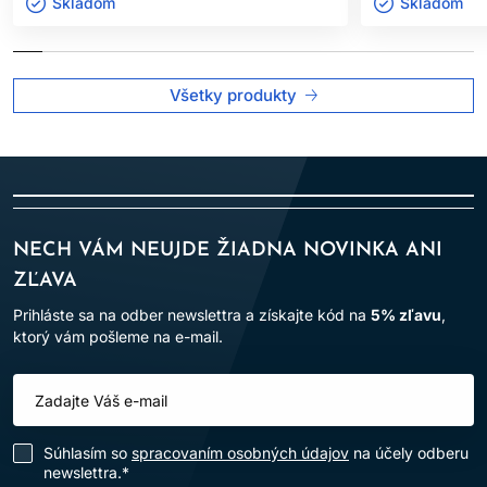
Výrobok je určený len na
profesionálne použitie v
Skladom ㅤ
Skladom ㅤ
kaderníckych salónoch
.
Po aplikácii vlasy dôkladne opláchnite.
Všetky produkty
Dodržiavanie uvedených pokynov pomáha minimalizovať riziko
alergických reakcií a zabezpečuje bezpečné používanie
výrobku.
NECH VÁM NEUJDE ŽIADNA NOVINKA ANI
ZĽAVA
Prihláste sa na odber newslettra a získajte kód na
5% zľavu
,
ktorý vám pošleme na e-mail.
Súhlasím so
spracovaním osobných údajov
na účely odberu
newslettra.*