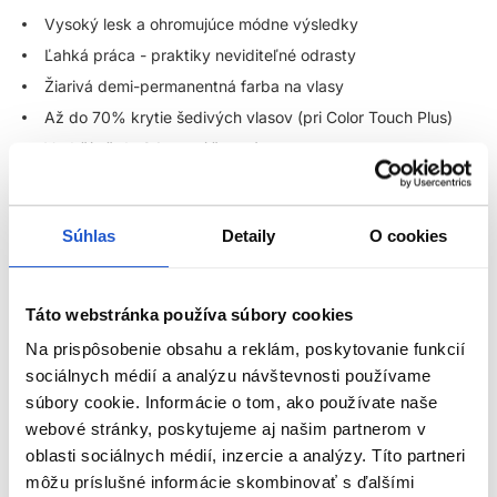
Vysoký lesk a ohromujúce módne výsledky
Ľahká práca - praktiky neviditeľné odrasty
Žiarivá demi-permanentná farba na vlasy
Až do 70% krytie šedivých vlasov (pri Color Touch Plus)
Vydrží až do 24 umytí šampónov
Zrozumiteľné a univerzálne farebné portfólio - pre
nekonečné farebné možnosti
Farba bez záväzkov, flexibilná, bez amoniaku - ideálna pre
Súhlas
Detaily
O cookies
klientov, ktorí radi často menia farbu vlasov
Ideálna voľba pre hravé, kreatívne, výrazné farby s hĺbkou
Táto webstránka používa súbory cookies
Použitie:
Na prispôsobenie obsahu a reklám, poskytovanie funkcií
sociálnych médií a analýzu návštevnosti používame
Pomer miešania 1 : 2 (1 časť farba : 2 časti Color Touch
súbory cookie. Informácie o tom, ako používate naše
emulzia) - okrem Instamatic
webové stránky, poskytujeme aj našim partnerom v
Pri Instamatic farbách použite pomer miešania 1 : 1 (1 časť
oblasti sociálnych médií, inzercie a analýzy. Títo partneri
farba : 1 časti Color Touch emulzia 1,9%)
ZOBRAZIŤ VIAC
môžu príslušné informácie skombinovať s ďalšími