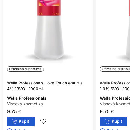
podráždenie, svrbenie, začervenanie alebo iné reakcie, výrobok
nepoužívajte.
NEFARBIŤ VLASY, AK:
máte vyrážky, citlivú, podráždenú alebo poškodenú
pokožku hlavy,
ste v minulosti zaznamenali alergickú reakciu na farbenie
vlasov,
ste už mali alergickú reakciu na dočasné tetovanie čiernou
henou.
Oficiálna distribúcia
Oficiálna distribú
BEZPEČNOSTNÉ OPATRENIA:
Wella Professionals Color Touch emulzia
Wella Professio
4% 13VOL 1000ml
1,9% 6VOL 100
Zabráňte kontaktu s očami. Pri zasiahnutí očí ich okamžite
dôkladne vypláchnite vodou.
Wella Professionals
Wella Professi
Vlasová kozmetika
Vlasová kozmet
Nepoužívajte na farbenie mihalníc a obočia.
9.75 €
9.75 €
Používajte vhodné ochranné rukavice.
Kúpiť
Kúpiť
Uchovávajte mimo dosahu detí.