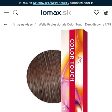
💜 -10% NA
NEUTRALIZAČNÉ PRODUKTY
S KÓDOM:
COOL10
LOMAX
novacie farby na vlasy
Wella Professionals Color Touch Deep Browns 7/75