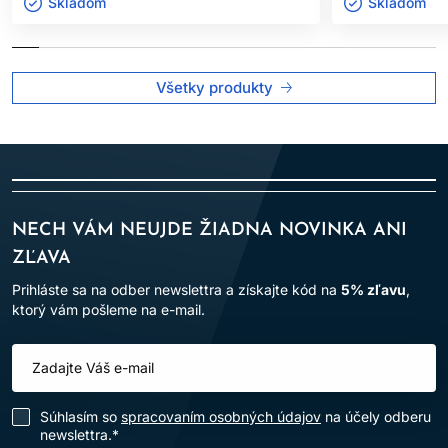
Výrobok je určený len na
profesionálne použitie v
Skladom ㅤ
Skladom ㅤ
kaderníckych salónoch
.
Po aplikácii vlasy dôkladne opláchnite.
Všetky produkty
Dodržiavanie uvedených pokynov pomáha minimalizovať riziko
alergických reakcií a zabezpečuje bezpečné používanie
výrobku.
NECH VÁM NEUJDE ŽIADNA NOVINKA ANI
ZĽAVA
Prihláste sa na odber newslettra a získajte kód na
5% zľavu
,
ktorý vám pošleme na e-mail.
Súhlasím so
spracovaním osobných údajov
na účely odberu
newslettra.*