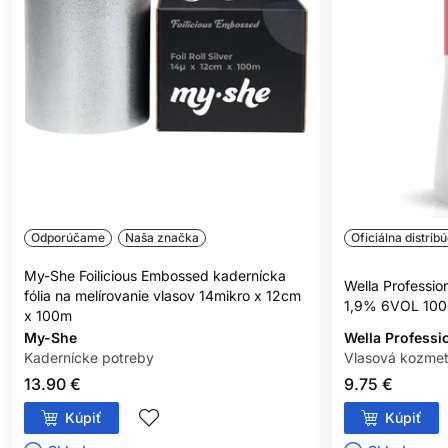
podráždenie, svrbenie, začervenanie alebo iné reakcie, výrobok
nepoužívajte.
NEFARBIŤ VLASY, AK:
máte vyrážky, citlivú, podráždenú alebo poškodenú
pokožku hlavy,
ste v minulosti zaznamenali alergickú reakciu na farbenie
vlasov,
ste už mali alergickú reakciu na dočasné tetovanie čiernou
henou.
Odporúčame
Naša značka
Oficiálna distribú
BEZPEČNOSTNÉ OPATRENIA:
My-She Foilicious Embossed kadernícka
Wella Professio
fólia na melírovanie vlasov 14mikro x 12cm
1,9% 6VOL 100
x 100m
Zabráňte kontaktu s očami. Pri zasiahnutí očí ich okamžite
My-She
Wella Professi
dôkladne vypláchnite vodou.
Kadernícke potreby
Vlasová kozmet
Nepoužívajte na farbenie mihalníc a obočia.
13.90 €
9.75 €
Používajte vhodné ochranné rukavice.
Kúpiť
Kúpiť
Uchovávajte mimo dosahu detí.