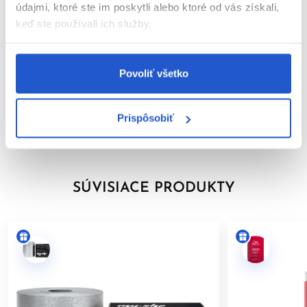
---
údajmi, ktoré ste im poskytli alebo ktoré od vás získali,
keď ste používali ich služby.
Parametre
*COLOR TOUCH, COLOR TOUCH Sunlights (okrem Sunlight/0)
a COLOR TOUCH Relights.
Video
Povoliť všetko
---
Značka
BEZPEČNOSTNÉ UPOZORNENIE
Prispôsobiť
Hodnotenia
Farby na vlasy môžu vyvolať vážne alergické reakcie. Pred
použitím si pozorne prečítajte návod a dôsledne ho
dodržiavajte. Tento výrobok nie je určený pre osoby mladšie ako
16 rokov.
SÚVISIACE PRODUKTY
TEST KOŽNEJ ZNÁŠANLIVOSTI
Aby sa predišlo alergickej reakcii, musí byť orientačný test
kožnej znášanlivosti vykonaný
48 hodín pred každým použitím
produktu
. Naneste malé množstvo farby na čistú, suchú
pokožku (napr. na vnútornú stranu predlaktia) a nechajte
pôsobiť. Ak sa počas testu alebo do 48 hodín objaví