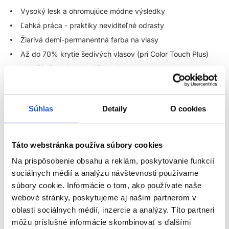
Vysoký lesk a ohromujúce módne výsledky
Ľahká práca - praktiky neviditeľné odrasty
Žiarivá demi-permanentná farba na vlasy
Až do 70% krytie šedivých vlasov (pri Color Touch Plus)
Vydrží až do 24 umytí šampónov
Zrozumiteľné a univerzálne farebné portfólio - pre
nekonečné farebné možnosti
Farba bez záväzkov, flexibilná, bez amoniaku - ideálna pre
Súhlas
Detaily
O cookies
klientov, ktorí radi často menia farbu vlasov
Ideálna voľba pre hravé, kreatívne, výrazné farby s hĺbkou
Táto webstránka používa súbory cookies
Použitie:
Na prispôsobenie obsahu a reklám, poskytovanie funkcií
sociálnych médií a analýzu návštevnosti používame
Pomer miešania 1 : 2 (1 časť farba : 2 časti Color Touch
súbory cookie. Informácie o tom, ako používate naše
emulzia) - okrem Instamatic
webové stránky, poskytujeme aj našim partnerom v
Pri Instamatic farbách použite pomer miešania 1 : 1 (1 časť
oblasti sociálnych médií, inzercie a analýzy. Títo partneri
farba : 1 časti Color Touch emulzia 1,9%)
ZOBRAZIŤ VIAC
môžu príslušné informácie skombinovať s ďalšími