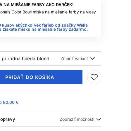
A NA MIEŠANIE FARBY AKO DARČEK!
ionals Color Bowl miska na miešanie farby na vlasy
0 kusov akýchkoľvek farieb od značky Wella
s získate misku na miešanie farby zadarmo.
á prírodná hnedá blond
PRIDAŤ DO KOŠÍKA
ad
80.00 €
 dopravy