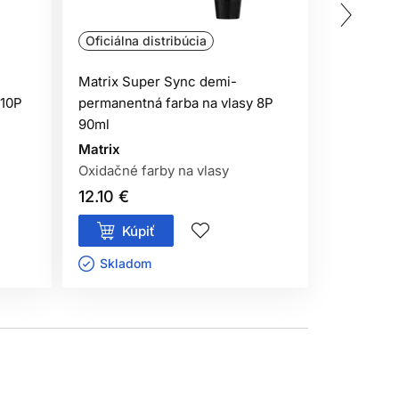
Oficiálna distribúcia
Oficiálna
 použitím produktu
. Naneste malé množstvo
Matrix Super Sync demi-
Matrix Su
 do 48 hodín objaví podráždenie, svrbenie,
 10P
permanentná farba na vlasy 8P
permanent
90ml
90ml
Matrix
Matrix
Oxidačné farby na vlasy
Oxidačné 
12.10 €
12.10 €
Kúpiť
Kúp
Skladom ㅤ
Sklado