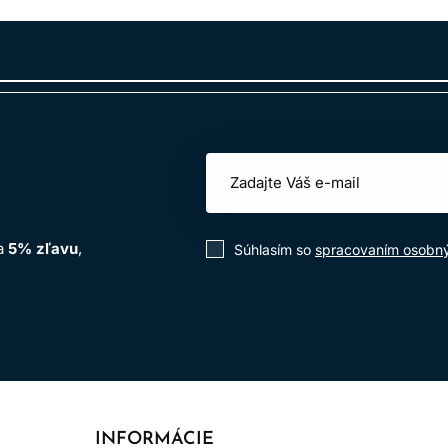
itie v kaderníckych salónoch
.
izovať riziko alergických reakcií a zabezpečuje bezpečné pou
na
5% zľavu
,
Súhlasím so
spracovaním osobn
INFORMÁCIE