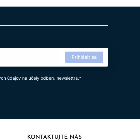
žívanie výrobku.
Prihlásiť sa
ých údajov
na účely odberu newslettra.*
KONTAKTUJTE NÁS