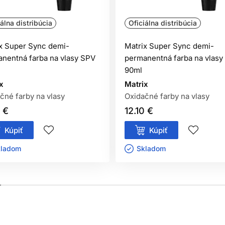
iálna distribúcia
Oficiálna distribúcia
entačný test kožnej znášanlivosti vykonaný
48 hodín pred každým
x Super Sync demi-
Matrix Super Sync demi-
 stranu predlaktia) a nechajte pôsobiť. Ak sa počas testu alebo
nentná farba na vlasy SPV
permanentná farba na vlasy
vajte.
90ml
x
Matrix
čné farby na vlasy
Oxidačné farby na vlasy
0 €
12.10 €
kodenú pokožku hlavy,
Kúpiť
Kúpiť
 na farbenie vlasov,
tovanie čiernou henou.
ladom ㅤ
Skladom ㅤ
í ich okamžite dôkladne vypláchnite vodou.