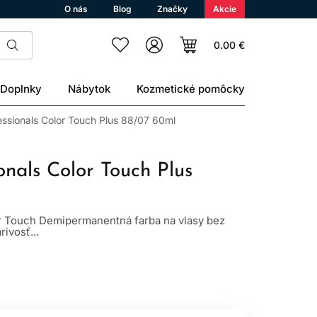
O nás
Blog
Značky
Akcie
0.00 €
Doplnky
Nábytok
Kozmetické pomôcky
essionals Color Touch Plus 88/07 60ml
onals Color Touch Plus
r Touch Demipermanentná farba na vlasy bez
rivosť...