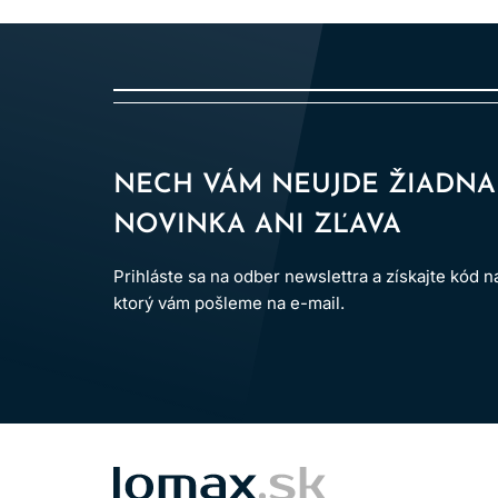
Používajte vhodné ochranné rukavice.
Uchovávajte mimo dosahu detí.
Výrobok je určený len na
profesionálne použ
Po aplikácii vlasy dôkladne opláchnite.
Dodržiavanie uvedených pokynov pomáha minimal
NECH VÁM NEUJDE ŽIADNA
NOVINKA ANI ZĽAVA
Prihláste sa na odber newslettra a získajte kód 
ktorý vám pošleme na e-mail.
LOMAX