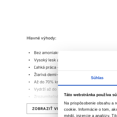
Hlavné výhody:
Bez amoniaku*
Vysoký lesk a ohromujúce módne výsledky
Ľahká práca - praktiky neviditeľné odrasty
Žiarivá demi-permanentná farba na vlasy
Súhlas
Až do 70% krytie šedivých vlasov (pri Color 
Vydrží až do 24 umytí šampónov
Táto webstránka používa sú
Zrozumiteľné a univerzálne farebné portfól
Na prispôsobenie obsahu a r
Farba bez záväzkov, flexibilná, bez amoniaku 
ZOBRAZIŤ VIAC
cookie. Informácie o tom, ak
Ideálna voľba pre hravé, kreatívne, výrazné f
médií, inzercie a analýzy. Tí