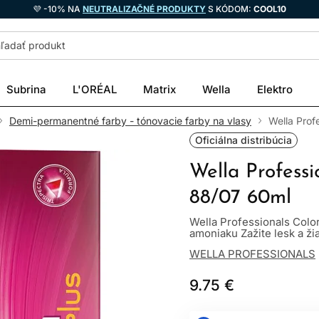
💜 -10% NA
NEUTRALIZAČNÉ PRODUKTY
S KÓDOM:
COOL10
Subrina
L'ORÉAL
Matrix
Wella
Elektro
Demi-permanentné farby - tónovacie farby na vlasy
Wella Prof
Oficiálna distribúcia
Wella Professi
88/07 60ml
Wella Professionals Colo
amoniaku Zažite lesk a žia
WELLA PROFESSIONALS
9.75 €