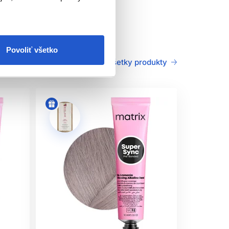
Povoliť všetko
Všetky produkty
održiavajte. Tento výrobok nie je určený pre