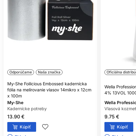
podráždenie, svrbenie, začervenanie alebo iné reakcie, výrobok
nepoužívajte.
NEFARBIŤ VLASY, AK:
máte vyrážky, citlivú, podráždenú alebo poškodenú
pokožku hlavy,
ste v minulosti zaznamenali alergickú reakciu na farbenie
vlasov,
ste už mali alergickú reakciu na dočasné tetovanie čiernou
henou.
Odporúčame
Naša značka
Oficiálna distribú
BEZPEČNOSTNÉ OPATRENIA:
My-She Foilicious Embossed kadernícka
Wella Professio
fólia na melírovanie vlasov 14mikro x 12cm
4% 13VOL 100
x 100m
Zabráňte kontaktu s očami. Pri zasiahnutí očí ich okamžite
My-She
Wella Professi
dôkladne vypláchnite vodou.
Kadernícke potreby
Vlasová kozmet
Nepoužívajte na farbenie mihalníc a obočia.
13.90 €
9.75 €
Používajte vhodné ochranné rukavice.
Kúpiť
Kúpiť
Uchovávajte mimo dosahu detí.