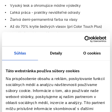
Vysoký lesk a ohromujúce módne výsledky
Ľahká práca - praktiky neviditeľné odrasty
Žiarivá demi-permanentná farba na vlasy
Až do 70% krytie šedivých vlasov (pri Color Touch Plus)
Vydrží až do 24 umytí šampónov
Zrozumiteľné a univerzálne farebné portfólio - pre
nekonečné farebné možnosti
Farba bez záväzkov, flexibilná, bez amoniaku - ideálna pre
Súhlas
Detaily
O cookies
klientov, ktorí radi často menia farbu vlasov
Ideálna voľba pre hravé, kreatívne, výrazné farby s hĺbkou
Táto webstránka používa súbory cookies
Použitie:
Na prispôsobenie obsahu a reklám, poskytovanie funkcií
sociálnych médií a analýzu návštevnosti používame
Pomer miešania 1 : 2 (1 časť farba : 2 časti Color Touch
súbory cookie. Informácie o tom, ako používate naše
emulzia) - okrem Instamatic
webové stránky, poskytujeme aj našim partnerom v
Pri Instamatic farbách použite pomer miešania 1 : 1 (1 časť
oblasti sociálnych médií, inzercie a analýzy. Títo partneri
farba : 1 časti Color Touch emulzia 1,9%)
ZOBRAZIŤ VIAC
môžu príslušné informácie skombinovať s ďalšími