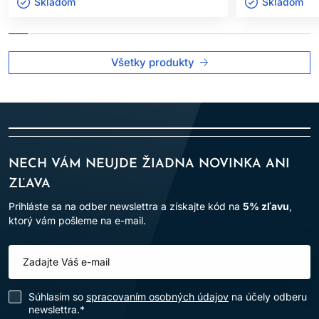
Výrobok je určený len na
profesionálne použitie v
Skladom ㅤ
Skladom ㅤ
kaderníckych salónoch
.
Po aplikácii vlasy dôkladne opláchnite.
Všetky produkty
Dodržiavanie uvedených pokynov pomáha minimalizovať riziko
alergických reakcií a zabezpečuje bezpečné používanie
výrobku.
NECH VÁM NEUJDE ŽIADNA NOVINKA ANI
ZĽAVA
Prihláste sa na odber newslettra a získajte kód na
5% zľavu
,
ktorý vám pošleme na e-mail.
Súhlasím so
spracovaním osobných údajov
na účely odberu
newslettra.*