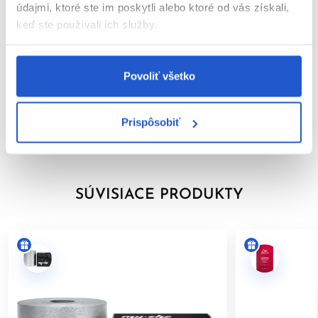
---
údajmi, ktoré ste im poskytli alebo ktoré od vás získali,
keď ste používali ich služby.
Parametre
*COLOR TOUCH, COLOR TOUCH Sunlights (okrem Sunlight/0)
a COLOR TOUCH Relights.
Video
Povoliť všetko
---
Značka
BEZPEČNOSTNÉ UPOZORNENIE
Prispôsobiť
Hodnotenia
Farby na vlasy môžu vyvolať vážne alergické reakcie. Pred
použitím si pozorne prečítajte návod a dôsledne ho
dodržiavajte. Tento výrobok nie je určený pre osoby mladšie ako
16 rokov.
SÚVISIACE PRODUKTY
TEST KOŽNEJ ZNÁŠANLIVOSTI
Aby sa predišlo alergickej reakcii, musí byť orientačný test
kožnej znášanlivosti vykonaný
48 hodín pred každým použitím
produktu
. Naneste malé množstvo farby na čistú, suchú
pokožku (napr. na vnútornú stranu predlaktia) a nechajte
pôsobiť. Ak sa počas testu alebo do 48 hodín objaví