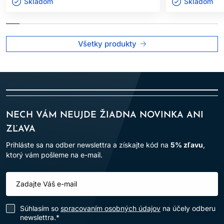
Výrobok je určený len na
profesionálne použitie v
Skladom ㅤ
Skladom ㅤ
kaderníckych salónoch
.
Po aplikácii vlasy dôkladne opláchnite.
Všetky produkty
Dodržiavanie uvedených pokynov pomáha minimalizovať riziko
alergických reakcií a zabezpečuje bezpečné používanie
výrobku.
NECH VÁM NEUJDE ŽIADNA NOVINKA ANI
ZĽAVA
Prihláste sa na odber newslettra a získajte kód na
5% zľavu
,
ktorý vám pošleme na e-mail.
Súhlasím so
spracovaním osobných údajov
na účely odberu
newslettra.*