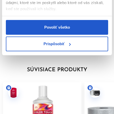
---
údajmi, ktoré ste im poskytli alebo ktoré od vás získali,
keď ste používali ich služby.
Parametre
*COLOR TOUCH, COLOR TOUCH Sunlights (okrem Sunlight/0)
a COLOR TOUCH Relights.
Video
Povoliť všetko
---
Značka
BEZPEČNOSTNÉ UPOZORNENIE
Prispôsobiť
Hodnotenia
Farby na vlasy môžu vyvolať vážne alergické reakcie. Pred
použitím si pozorne prečítajte návod a dôsledne ho
dodržiavajte. Tento výrobok nie je určený pre osoby mladšie ako
16 rokov.
SÚVISIACE PRODUKTY
TEST KOŽNEJ ZNÁŠANLIVOSTI
Aby sa predišlo alergickej reakcii, musí byť orientačný test
kožnej znášanlivosti vykonaný
48 hodín pred každým použitím
produktu
. Naneste malé množstvo farby na čistú, suchú
pokožku (napr. na vnútornú stranu predlaktia) a nechajte
pôsobiť. Ak sa počas testu alebo do 48 hodín objaví