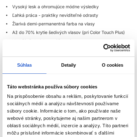
Vysoký lesk a ohromujúce módne výsledky
Ľahká práca - praktiky neviditeľné odrasty
Žiarivá demi-permanentná farba na vlasy
Až do 70% krytie šedivých vlasov (pri Color Touch Plus)
Vydrží až do 24 umytí šampónov
Zrozumiteľné a univerzálne farebné portfólio - pre
nekonečné farebné možnosti
Farba bez záväzkov, flexibilná, bez amoniaku - ideálna pre
Súhlas
Detaily
O cookies
klientov, ktorí radi často menia farbu vlasov
Ideálna voľba pre hravé, kreatívne, výrazné farby s hĺbkou
Táto webstránka používa súbory cookies
Použitie:
Na prispôsobenie obsahu a reklám, poskytovanie funkcií
sociálnych médií a analýzu návštevnosti používame
Pomer miešania 1 : 2 (1 časť farba : 2 časti Color Touch
súbory cookie. Informácie o tom, ako používate naše
emulzia) - okrem Instamatic
webové stránky, poskytujeme aj našim partnerom v
Pri Instamatic farbách použite pomer miešania 1 : 1 (1 časť
oblasti sociálnych médií, inzercie a analýzy. Títo partneri
farba : 1 časti Color Touch emulzia 1,9%)
ZOBRAZIŤ VIAC
môžu príslušné informácie skombinovať s ďalšími