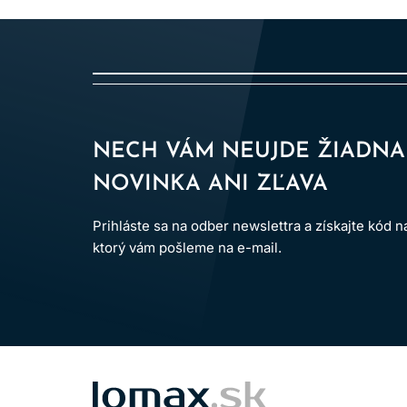
Používajte vhodné ochranné rukavice.
Uchovávajte mimo dosahu detí.
Výrobok je určený len na
profesionálne použ
Po aplikácii vlasy dôkladne opláchnite.
Dodržiavanie uvedených pokynov pomáha minimal
NECH VÁM NEUJDE ŽIADNA
NOVINKA ANI ZĽAVA
Prihláste sa na odber newslettra a získajte kód 
ktorý vám pošleme na e-mail.
LOMAX