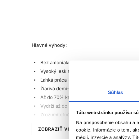
Hlavné výhody:
Bez amoniaku*
Vysoký lesk a ohromujúce módne výsledky
Ľahká práca - praktiky neviditeľné odrasty
Žiarivá demi-permanentná farba na vlasy
Súhlas
Až do 70% krytie šedivých vlasov (pri Color 
Vydrží až do 24 umytí šampónov
Táto webstránka používa sú
Zrozumiteľné a univerzálne farebné portfól
Na prispôsobenie obsahu a r
Farba bez záväzkov, flexibilná, bez amoniaku 
ZOBRAZIŤ VIAC
cookie. Informácie o tom, ak
Ideálna voľba pre hravé, kreatívne, výrazné f
médií, inzercie a analýzy. Tí