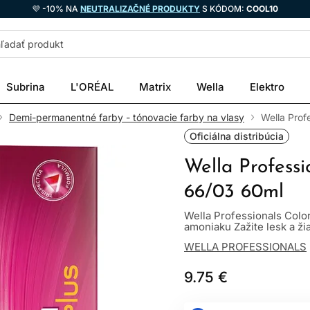
💜 -10% NA
NEUTRALIZAČNÉ PRODUKTY
S KÓDOM:
COOL10
Subrina
L'ORÉAL
Matrix
Wella
Elektro
Demi-permanentné farby - tónovacie farby na vlasy
Wella Prof
Oficiálna distribúcia
Wella Professi
66/03 60ml
Wella Professionals Colo
amoniaku Zažite lesk a žia
WELLA PROFESSIONALS
9.75 €