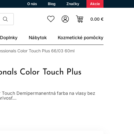
O nás
Blog
Značky
Akcie
0.00 €
Doplnky
Nábytok
Kozmetické pomôcky
essionals Color Touch Plus 66/03 60ml
onals Color Touch Plus
r Touch Demipermanentná farba na vlasy bez
rivosť...