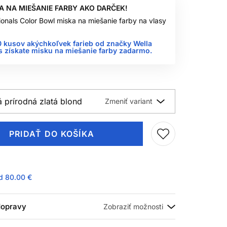
A NA MIEŠANIE FARBY AKO DARČEK!
ionals Color Bowl miska na miešanie farby na vlasy
0 kusov akýchkoľvek farieb od značky Wella
s získate misku na miešanie farby zadarmo.
 prírodná zlatá blond
PRIDAŤ DO KOŠÍKA
ad
80.00 €
 dopravy