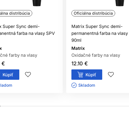
iálna distribúcia
Oficiálna distribúcia
entačný test kožnej znášanlivosti vykonaný
48 hodín pred každým
x Super Sync demi-
Matrix Super Sync demi-
 stranu predlaktia) a nechajte pôsobiť. Ak sa počas testu alebo
nentná farba na vlasy SPV
permanentná farba na vlasy
vajte.
90ml
x
Matrix
čné farby na vlasy
Oxidačné farby na vlasy
0 €
12.10 €
kodenú pokožku hlavy,
Kúpiť
Kúpiť
 na farbenie vlasov,
tovanie čiernou henou.
ladom ㅤ
Skladom ㅤ
í ich okamžite dôkladne vypláchnite vodou.