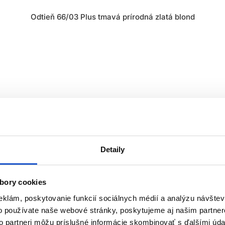
Odtieň 66/03 Plus tmavá prírodná zlatá blond
Detaily
Touch Plus)
bory cookies
io - pre nekonečné farebné možnosti
eklám, poskytovanie funkcií sociálnych médií a analýzu návšte
- ideálna pre klientov, ktorí radi často menia farbu vlasov
o používate naše webové stránky, poskytujeme aj našim partner
arby s hĺbkou
to partneri môžu príslušné informácie skombinovať s ďalšími údaj