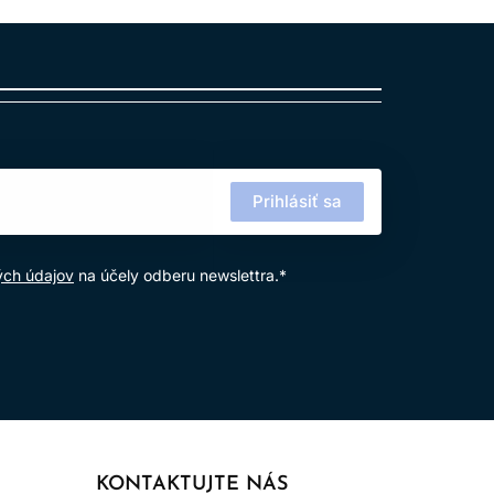
žívanie výrobku.
Prihlásiť sa
ých údajov
na účely odberu newslettra.*
KONTAKTUJTE NÁS