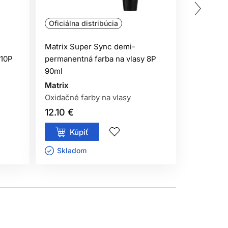
Oficiálna distribúcia
Oficiálna
 použitím produktu
. Naneste malé množstvo
Matrix Super Sync demi-
Matrix Su
 do 48 hodín objaví podráždenie, svrbenie,
 10P
permanentná farba na vlasy 8P
permanent
90ml
90ml
Matrix
Matrix
Oxidačné farby na vlasy
Oxidačné 
12.10 €
12.10 €
Kúpiť
Kúp
Skladom ㅤ
Sklado