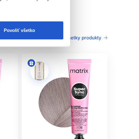
Povoliť všetko
Všetky produkty
održiavajte. Tento výrobok nie je určený pre