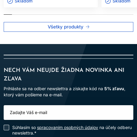
Výrobok je určený len na
profesionálne použitie v
Skladom ㅤ
Skladom ㅤ
kaderníckych salónoch
.
Po aplikácii vlasy dôkladne opláchnite.
Všetky produkty
Dodržiavanie uvedených pokynov pomáha minimalizovať riziko
alergických reakcií a zabezpečuje bezpečné používanie
výrobku.
NECH VÁM NEUJDE ŽIADNA NOVINKA ANI
ZĽAVA
Prihláste sa na odber newslettra a získajte kód na
5% zľavu
,
ktorý vám pošleme na e-mail.
Súhlasím so
spracovaním osobných údajov
na účely odberu
newslettra.*