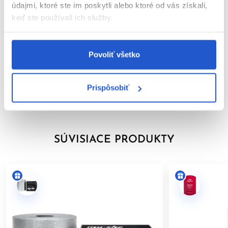
---
údajmi, ktoré ste im poskytli alebo ktoré od vás získali,
keď ste používali ich služby.
Parametre
*COLOR TOUCH, COLOR TOUCH Sunlights (okrem Sunlight/0)
a COLOR TOUCH Relights.
Video
Povoliť všetko
---
Značka
BEZPEČNOSTNÉ UPOZORNENIE
Prispôsobiť
Hodnotenia
Farby na vlasy môžu vyvolať vážne alergické reakcie. Pred
použitím si pozorne prečítajte návod a dôsledne ho
dodržiavajte. Tento výrobok nie je určený pre osoby mladšie ako
16 rokov.
SÚVISIACE PRODUKTY
TEST KOŽNEJ ZNÁŠANLIVOSTI
Aby sa predišlo alergickej reakcii, musí byť orientačný test
kožnej znášanlivosti vykonaný
48 hodín pred každým použitím
produktu
. Naneste malé množstvo farby na čistú, suchú
pokožku (napr. na vnútornú stranu predlaktia) a nechajte
pôsobiť. Ak sa počas testu alebo do 48 hodín objaví