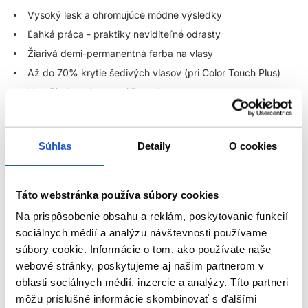
Vysoký lesk a ohromujúce módne výsledky
Ľahká práca - praktiky neviditeľné odrasty
Žiarivá demi-permanentná farba na vlasy
Až do 70% krytie šedivých vlasov (pri Color Touch Plus)
Vydrží až do 24 umytí šampónov
Zrozumiteľné a univerzálne farebné portfólio - pre
nekonečné farebné možnosti
Farba bez záväzkov, flexibilná, bez amoniaku - ideálna pre
Súhlas
Detaily
O cookies
klientov, ktorí radi často menia farbu vlasov
Ideálna voľba pre hravé, kreatívne, výrazné farby s hĺbkou
Táto webstránka používa súbory cookies
Použitie:
Na prispôsobenie obsahu a reklám, poskytovanie funkcií
sociálnych médií a analýzu návštevnosti používame
Pomer miešania 1 : 2 (1 časť farba : 2 časti Color Touch
súbory cookie. Informácie o tom, ako používate naše
emulzia) - okrem Instamatic
webové stránky, poskytujeme aj našim partnerom v
Pri Instamatic farbách použite pomer miešania 1 : 1 (1 časť
oblasti sociálnych médií, inzercie a analýzy. Títo partneri
farba : 1 časti Color Touch emulzia 1,9%)
ZOBRAZIŤ VIAC
môžu príslušné informácie skombinovať s ďalšími