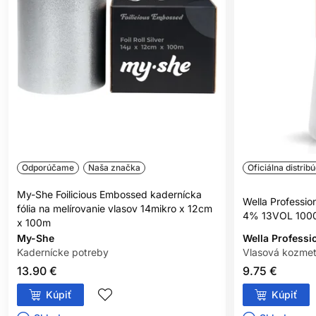
podráždenie, svrbenie, začervenanie alebo iné reakcie, výrobok
nepoužívajte.
NEFARBIŤ VLASY, AK:
máte vyrážky, citlivú, podráždenú alebo poškodenú
pokožku hlavy,
ste v minulosti zaznamenali alergickú reakciu na farbenie
vlasov,
ste už mali alergickú reakciu na dočasné tetovanie čiernou
henou.
Odporúčame
Naša značka
Oficiálna distribú
BEZPEČNOSTNÉ OPATRENIA:
My-She Foilicious Embossed kadernícka
Wella Professio
fólia na melírovanie vlasov 14mikro x 12cm
4% 13VOL 100
x 100m
Zabráňte kontaktu s očami. Pri zasiahnutí očí ich okamžite
My-She
Wella Professi
dôkladne vypláchnite vodou.
Kadernícke potreby
Vlasová kozmet
Nepoužívajte na farbenie mihalníc a obočia.
13.90 €
9.75 €
Používajte vhodné ochranné rukavice.
Kúpiť
Kúpiť
Uchovávajte mimo dosahu detí.