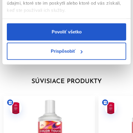
---
údajmi, ktoré ste im poskytli alebo ktoré od vás získali,
keď ste používali ich služby.
Parametre
*COLOR TOUCH, COLOR TOUCH Sunlights (okrem Sunlight/0)
a COLOR TOUCH Relights.
Video
Povoliť všetko
---
Značka
BEZPEČNOSTNÉ UPOZORNENIE
Prispôsobiť
Hodnotenia
Farby na vlasy môžu vyvolať vážne alergické reakcie. Pred
použitím si pozorne prečítajte návod a dôsledne ho
dodržiavajte. Tento výrobok nie je určený pre osoby mladšie ako
16 rokov.
SÚVISIACE PRODUKTY
TEST KOŽNEJ ZNÁŠANLIVOSTI
Aby sa predišlo alergickej reakcii, musí byť orientačný test
kožnej znášanlivosti vykonaný
48 hodín pred každým použitím
produktu
. Naneste malé množstvo farby na čistú, suchú
pokožku (napr. na vnútornú stranu predlaktia) a nechajte
pôsobiť. Ak sa počas testu alebo do 48 hodín objaví