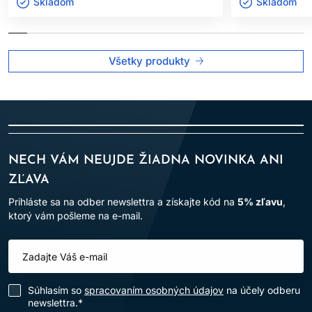
Výrobok je určený len na
profesionálne použitie v
Skladom ㅤ
Skladom ㅤ
kaderníckych salónoch
.
Po aplikácii vlasy dôkladne opláchnite.
Všetky produkty
Dodržiavanie uvedených pokynov pomáha minimalizovať riziko
alergických reakcií a zabezpečuje bezpečné používanie
výrobku.
NECH VÁM NEUJDE ŽIADNA NOVINKA ANI
ZĽAVA
Prihláste sa na odber newslettra a získajte kód na
5% zľavu
,
ktorý vám pošleme na e-mail.
Súhlasím so
spracovaním osobných údajov
na účely odberu
newslettra.*