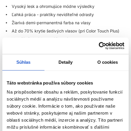
Vysoký lesk a ohromujúce módne výsledky
Ľahká práca - praktiky neviditeľné odrasty
Žiarivá demi-permanentná farba na vlasy
Až do 70% krytie šedivých vlasov (pri Color Touch Plus)
Vydrží až do 24 umytí šampónov
Zrozumiteľné a univerzálne farebné portfólio - pre
nekonečné farebné možnosti
Farba bez záväzkov, flexibilná, bez amoniaku - ideálna pre
Súhlas
Detaily
O cookies
klientov, ktorí radi často menia farbu vlasov
Ideálna voľba pre hravé, kreatívne, výrazné farby s hĺbkou
Táto webstránka používa súbory cookies
Použitie:
Na prispôsobenie obsahu a reklám, poskytovanie funkcií
sociálnych médií a analýzu návštevnosti používame
Pomer miešania 1 : 2 (1 časť farba : 2 časti Color Touch
súbory cookie. Informácie o tom, ako používate naše
emulzia) - okrem Instamatic
webové stránky, poskytujeme aj našim partnerom v
Pri Instamatic farbách použite pomer miešania 1 : 1 (1 časť
oblasti sociálnych médií, inzercie a analýzy. Títo partneri
farba : 1 časti Color Touch emulzia 1,9%)
ZOBRAZIŤ VIAC
môžu príslušné informácie skombinovať s ďalšími