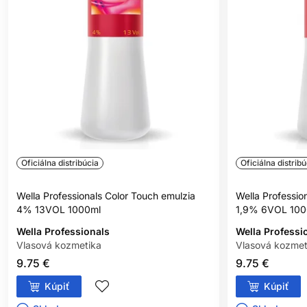
podráždenie, svrbenie, začervenanie alebo iné reakcie, výrobok
nepoužívajte.
NEFARBIŤ VLASY, AK:
máte vyrážky, citlivú, podráždenú alebo poškodenú
pokožku hlavy,
ste v minulosti zaznamenali alergickú reakciu na farbenie
vlasov,
ste už mali alergickú reakciu na dočasné tetovanie čiernou
henou.
Oficiálna distribúcia
Oficiálna distribú
BEZPEČNOSTNÉ OPATRENIA:
Wella Professionals Color Touch emulzia
Wella Professio
4% 13VOL 1000ml
1,9% 6VOL 100
Zabráňte kontaktu s očami. Pri zasiahnutí očí ich okamžite
dôkladne vypláchnite vodou.
Wella Professionals
Wella Professi
Vlasová kozmetika
Vlasová kozmet
Nepoužívajte na farbenie mihalníc a obočia.
9.75 €
9.75 €
Používajte vhodné ochranné rukavice.
Kúpiť
Kúpiť
Uchovávajte mimo dosahu detí.